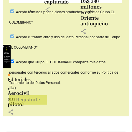
US$ 380
capturado
millones
share
en el
Acepto
términos y condiciones productos y servicios
Grupo EL
Oriente
COLOMBIANO*
antioqueño
share
Acepto
el tratamiento y uso del dato Personal
por parte del Grupo
EL COLOMBIANO*
Acepto que Grupo EL COLOMBIANO
comparta mis datos
personales con terceros aliados comerciales
conforme su Política de
Editoriales
Tratamiento del Datos Personal.
¿La
Aerocivil
sin
piloto?
share