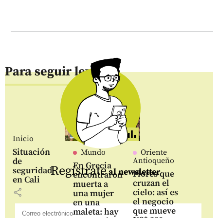
Para seguir leyendo
Inicio
Situación
Mundo
Oriente
de
Antioqueño
En Grecia
Regístrate
seguridad
al newsletter
Flores que
encontraron
en Cali
cruzan el
muerta a
share
cielo: así es
una mujer
el negocio
en una
que mueve
maleta: hay