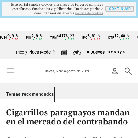
Este portal emplea cookies internas y de terceros con fines
estadísticos, funcionales y publicitarios. Puede aceptarlas o
CONTINUAR
consultar más en nuestra
politica de cookies
9,9 %
2,8 %
$4178,23
5,81 %
12,48 %
EO
PIB
TRM
IPC
DTF
UV
Cintillo
▼ 0.30
▲ 0.10
▲ 0.42
▼ 0.12
▲ 0.05
de
Pico y Placa Medellín
Jueves
3 y 6
3 y 6
indicadores
económicos
menu
person
search
Jueves
, 6 de Agosto de 2026
Colombia
Temas recomendados
Cigarrillos paraguayos mandan
en el mercado del contrabando