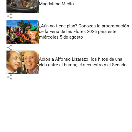
Magdalena Medio
share
¿Aún no tiene plan? Conozca la programación
de la Feria de las Flores 2026 para este
miércoles 5 de agosto
share
Adiós a Alfonso Lizarazo: los hitos de una
vida entre el humor, el secuestro y el Senado
share