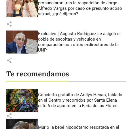
pronunciaron tras la reaparición de Jorge
Alfredo Vargas por caso de presunto acoso
sexual, ¿qué dijeron?
share
Exclusivo | Augusto Rodríguez se asignó el
doble de escoltas y vehículos en
comparación con otros exdirectores de la
UNP
share
Te recomendamos
Concierto gratuito de Arelys Henao, tablado
en el Centro y recorridos por Santa Elena
este 6 de agosto en la Feria de las Flores
share
Murió la bebé hipopótamo rescatada en el