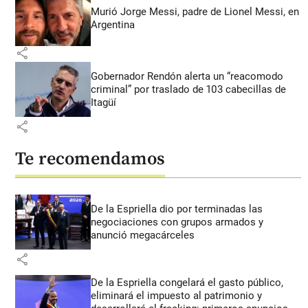
Murió Jorge Messi, padre de Lionel Messi, en
Argentina
share
Gobernador Rendón alerta un “reacomodo
criminal” por traslado de 103 cabecillas de
Itagüí
share
Te recomendamos
De la Espriella dio por terminadas las
negociaciones con grupos armados y
anunció megacárceles
share
De la Espriella congelará el gasto público,
eliminará el impuesto al patrimonio y