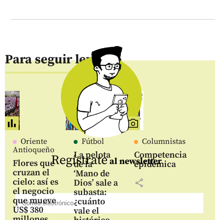
Para seguir leyendo
Oriente
Fútbol
Columnistas
Antioqueño
La pelota
Competencia
Regístrate
al newsletter
Flores que
de la
epidémica
cruzan el
‘Mano de
cielo: así es
share
Dios’ sale a
el negocio
subasta:
que mueve
¿cuánto
US$ 380
vale el
millones