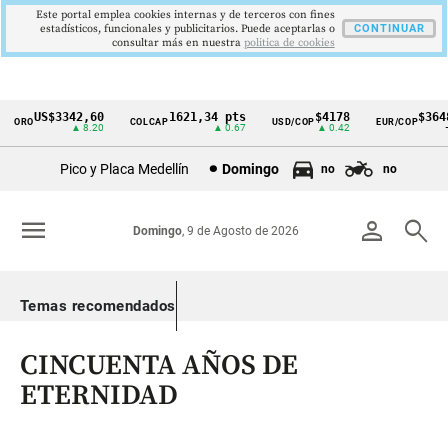
Este portal emplea cookies internas y de terceros con fines
estadísticos, funcionales y publicitarios. Puede aceptarlas o
CONTINUAR
consultar más en nuestra
politica de cookies
US$3342,60
1621,34 pts
$4178
$3648
ORO
COLCAP
USD/COP
EUR/COP
Cintillo
▲ 8.20
▲ 0.67
▲ 0.42
—
de
Pico y Placa Medellín
Domingo
no
no
indicadores
económicos
menu
person
search
Domingo
, 9 de Agosto de 2026
Colombia
Temas recomendados
CINCUENTA AÑOS DE
ETERNIDAD