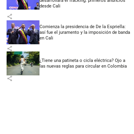
desarrollará el fracking: primeros anuncios
desde Cali
share
Comienza la presidencia de De la Espriella:
así fue el juramento y la imposición de banda
en Cali
share
¿Tiene una patineta o cicla eléctrica? Ojo a
las nuevas reglas para circular en Colombia
share