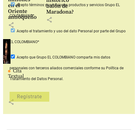
histórico
en el
balón de
Acepto
términos y condiciones productos y servicios
Grupo EL
Oriente
Maradona?
COLOMBIANO*
antioqueño
share
share
Acepto
el tratamiento y uso del dato Personal
por parte del Grupo
EL COLOMBIANO*
Acepto que Grupo EL COLOMBIANO
comparta mis datos
personales con terceros aliados comerciales
conforme su Política de
Cita
Textual
Tratamiento del Datos Personal.
share