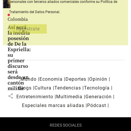
personales con terceros aliados comerciales
conforme su Política de
Tratamiento del Datos Personal.
Colombia
Así será
la inédita
posesión
de De la
Espriella:
su
primer
discurso
será
desde un
Mundo
Economía
Deportes
Opinión
cantón
Blogs
Cultura
Tendencias
Tecnología
militar
share
Entretenimiento
Multimedia
Generación
Especiales marcas aliadas
Pódcast
REDES SOCIALES