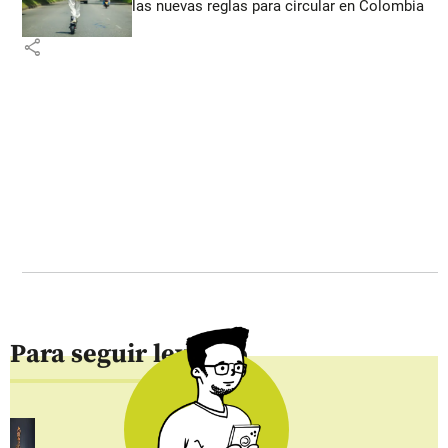
las nuevas reglas para circular en Colombia
share
Para seguir leyendo