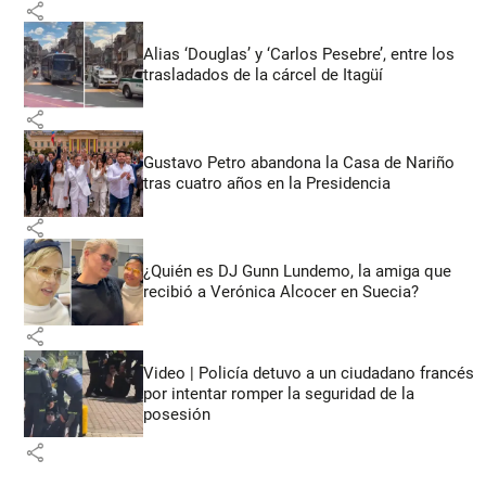
share
Alias ‘Douglas’ y ‘Carlos Pesebre’, entre los
trasladados de la cárcel de Itagüí
share
Gustavo Petro abandona la Casa de Nariño
tras cuatro años en la Presidencia
share
¿Quién es DJ Gunn Lundemo, la amiga que
recibió a Verónica Alcocer en Suecia?
share
Video | Policía detuvo a un ciudadano francés
por intentar romper la seguridad de la
posesión
share