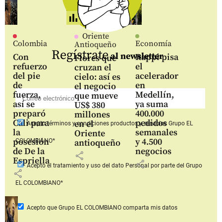
Oriente
Colombia
Economía
Antioqueño
Regístrate
al newsletter
Con
Rappi pisa
Flores que
refuerzo
el
cruzan el
del pie
acelerador
cielo: así es
de
en
el negocio
fuerza,
Medellín,
que mueve
así se
ya suma
US$ 380
preparó
400.000
millones
Cali para
pedidos
en el
Acepto
términos y condiciones productos y servicios
Grupo EL
la
semanales
Oriente
posesión
y 4.500
COLOMBIANO*
antioqueño
de De la
negocios
share
Espriella
share
Acepto
el tratamiento y uso del dato Personal
por parte del Grupo
share
EL COLOMBIANO*
Acepto que Grupo EL COLOMBIANO
comparta mis datos