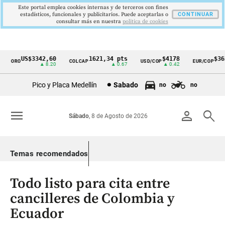
Este portal emplea cookies internas y de terceros con fines
estadísticos, funcionales y publicitarios. Puede aceptarlas o
CONTINUAR
consultar más en nuestra
politica de cookies
US$3342,60
1621,34 pts
$4178
$3639
ORO
COLCAP
USD/COP
EUR/COP
Cintillo
▲ 8.20
▲ 0.67
▲ 0.42
—
de
Pico y Placa Medellín
Sabado
no
no
indicadores
económicos
menu
person
search
Sábado
, 8 de Agosto de 2026
Colombia
Temas recomendados
Todo listo para cita entre
cancilleres de Colombia y
Ecuador