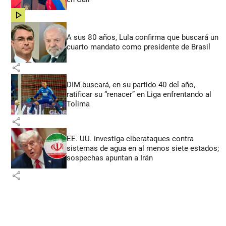
share
A sus 80 años, Lula confirma que buscará un
cuarto mandato como presidente de Brasil
share
DIM buscará, en su partido 40 del año,
ratificar su “renacer” en Liga enfrentando al
Tolima
share
EE. UU. investiga ciberataques contra
sistemas de agua en al menos siete estados;
sospechas apuntan a Irán
share