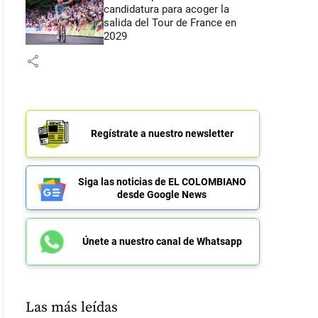
candidatura para acoger la
salida del Tour de France en
2029
share
Regístrate a nuestro newsletter
Siga las noticias de EL COLOMBIANO
desde Google News
Únete a nuestro canal de Whatsapp
Las más leídas