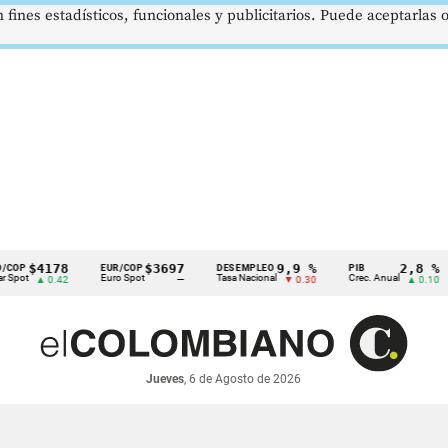
 fines estadísticos, funcionales y publicitarios. Puede aceptarlas
4178
$3697
9,9 %
2,8 %
EUR/COP
DESEMPLEO
PIB
T
Euro Spot
Tasa Nacional
Crec. Anual
Ta
▲ 0.42
—
▼ 0.30
▲ 0.10
Jueves
, 6 de Agosto de 2026