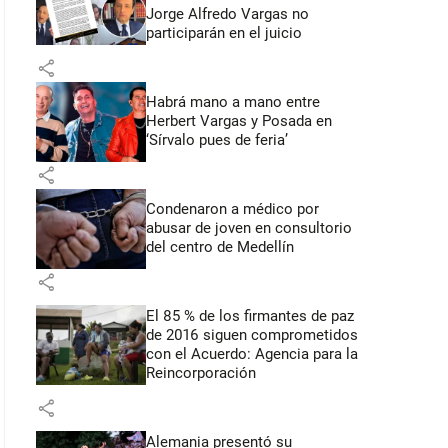
Jorge Alfredo Vargas no
participarán en el juicio
share
Habrá mano a mano entre
Herbert Vargas y Posada en
‘Sírvalo pues de feria’
share
Condenaron a médico por
abusar de joven en consultorio
del centro de Medellín
share
El 85 % de los firmantes de paz
de 2016 siguen comprometidos
con el Acuerdo: Agencia para la
Reincorporación
share
Alemania presentó su