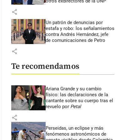
otros exdirectores de la UNP
share
Un patrón de denuncias por
estafa y robo: los señalamientos
contra Andrés Hernández, jefe
de comunicaciones de Petro
share
Te recomendamos
Ariana Grande y su cambio
físico: las declaraciones de la
cantante sobre su cuerpo tras el
revuelo por
Petal
share
Perseidas, un eclipse y más
fenómenos astronómicos de