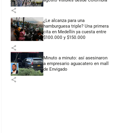
agosto visibles desde Colombia
share
¿Le alcanza para una
hamburguesa triple? Una primera
cita en Medellín ya cuesta entre
$100.000 y $150.000
share
Minuto a minuto: así asesinaron
a empresario aguacatero en mall
de Envigado
share