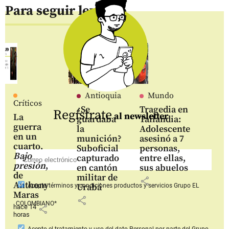
Para seguir leyendo
Antioquia
Mundo
Críticos
¿Se
Tragedia en
Regístrate
al newsletter
La
guardaba
Tailandia:
guerra
la
Adolescente
en un
munición?
asesinó a 7
cuarto.
Suboficial
personas,
Bajo
capturado
entre ellas,
presión
,
en cantón
sus abuelos
de
militar de
share
Anthony
Urabá
Acepto
términos y condiciones productos y servicios
Grupo EL
Maras
share
COLOMBIANO*
hace 14
share
horas