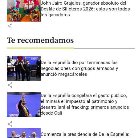
John Jairo Grajales, ganador absoluto del
Desfile de Silleteros 2026: estos son todos
los ganadores
share
Te recomendamos
De la Espriella dio por terminadas las
negociaciones con grupos armados y
anunció megacárceles
share
De la Espriella congelará el gasto público,
eliminará el impuesto al patrimonio y
desarrollará el fracking: primeros anuncios
desde Cali
share
Comienza la presidencia de De la Espriella: