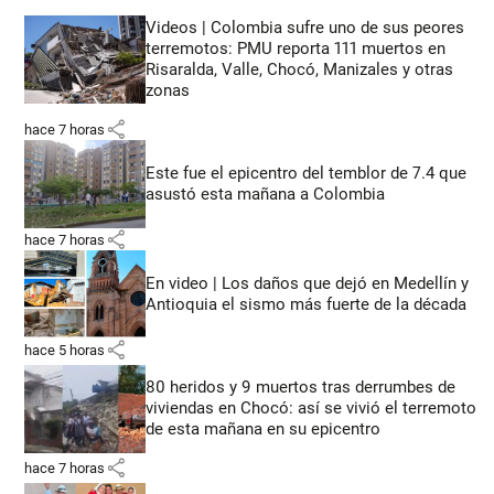
Videos | Colombia sufre uno de sus peores
terremotos: PMU reporta 111 muertos en
Risaralda, Valle, Chocó, Manizales y otras
zonas
share
hace 7 horas
Este fue el epicentro del temblor de 7.4 que
asustó esta mañana a Colombia
share
hace 7 horas
En video | Los daños que dejó en Medellín y
Antioquia el sismo más fuerte de la década
share
hace 5 horas
80 heridos y 9 muertos tras derrumbes de
viviendas en Chocó: así se vivió el terremoto
de esta mañana en su epicentro
share
hace 7 horas