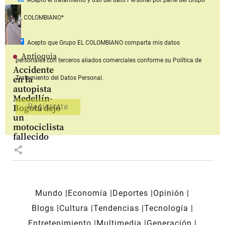
Acepto
el tratamiento y uso del dato Personal
por parte del Grupo
EL COLOMBIANO*
Acepto que Grupo EL COLOMBIANO
comparta mis datos
Antioquia
personales con terceros aliados comerciales
conforme su Política de
Accidente
en la
Tratamiento del Datos Personal.
autopista
Medellín-
Bogotá dejó
un
motociclista
fallecido
share
Mundo
Economía
Deportes
Opinión
Blogs
Cultura
Tendencias
Tecnología
Entretenimiento
Multimedia
Generación