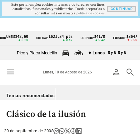
Este portal emplea cookies internas y de terceros con fines
estadísticos, funcionales y publicitarios. Puede aceptarlas o
CONTINUAR
consultar más en nuestra
politica de cookies
US$3342,60
1621,34 pts
$4178
$3647
O
COLCAP
USD/COP
EUR/COP
Cintillo
▲ 8.20
▲ 0.67
▲ 0.42
▼ 2.00
de
Pico y Placa Medellín
Lunes
5 y 8
5 y 8
indicadores
económicos
menu
person
search
Lunes
, 10 de Agosto de 2026
Colombia
Temas recomendados
Clásico de la ilusión
20 de septiembre de 2008