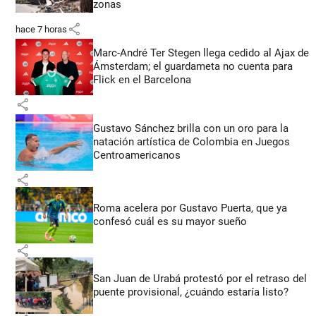
zonas
share
hace 7 horas
Marc-André Ter Stegen llega cedido al Ajax de
Ámsterdam; el guardameta no cuenta para
Flick en el Barcelona
share
Gustavo Sánchez brilla con un oro para la
natación artística de Colombia en Juegos
Centroamericanos
share
Roma acelera por Gustavo Puerta, que ya
confesó cuál es su mayor sueño
share
San Juan de Urabá protestó por el retraso del
puente provisional, ¿cuándo estaría listo?