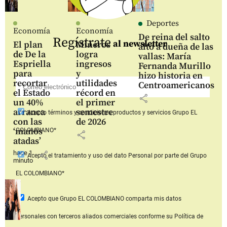
Deportes
Economía
Economía
De reina del salto
Regístrate
al newsletter
El plan
Mineros
alto a dueña de las
de De la
logra
vallas: María
Espriella
ingresos
Fernanda Murillo
para
y
hizo historia en
recortar
utilidades
Centroamericanos
el Estado
récord en
share
un 40%
el primer
arranca
semestre
Acepto
términos y condiciones productos y servicios
Grupo EL
con las
de 2026
‘manos
COLOMBIANO*
share
atadas’
hace 1
share
Acepto
el tratamiento y uso del dato Personal
por parte del Grupo
minuto
EL COLOMBIANO*
Acepto que Grupo EL COLOMBIANO
comparta mis datos
personales con terceros aliados comerciales
conforme su Política de