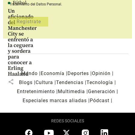
Fútbol
Tratamiento del Datos Personal.
Un
aficionado
del
Manchester
City se
enfrentó a
la ceguera
y sordera
para
conocer a
Erling
Mundo
Economía
Deportes
Opinión
Haaland
share
Blogs
Cultura
Tendencias
Tecnología
Entretenimiento
Multimedia
Generación
Especiales marcas aliadas
Pódcast
REDES SOCIALES