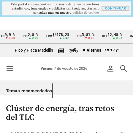
Este portal emplea cookies internas y de terceros con fines
estadísticos, funcionales y publicitarios. Puede aceptarlas o
CONTINUAR
consultar más en nuestra
politica de cookies
9,9 %
2,8 %
$4178,23
5,81 %
12,48 %
O
PIB
TRM
IPC
DTF
UVR
Cintillo
▼ 0.30
▲ 0.10
▲ 0.42
▼ 0.12
▲ 0.05
de
Pico y Placa Medellín
Viernes
7 y 9
7 y 9
indicadores
económicos
menu
person
search
Viernes
, 7 de Agosto de 2026
Colombia
Temas recomendados
Clúster de energía, tras retos
del TLC