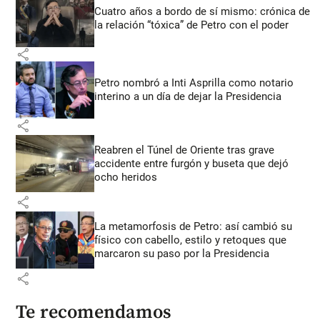
Cuatro años a bordo de sí mismo: crónica de
la relación “tóxica” de Petro con el poder
share
Petro nombró a Inti Asprilla como notario
interino a un día de dejar la Presidencia
share
Reabren el Túnel de Oriente tras grave
accidente entre furgón y buseta que dejó
ocho heridos
share
La metamorfosis de Petro: así cambió su
físico con cabello, estilo y retoques que
marcaron su paso por la Presidencia
share
Te recomendamos