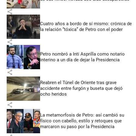
share
Cuatro años a bordo de sí mismo: crónica de
la relación “tóxica” de Petro con el poder
share
Petro nombró a Inti Asprilla como notario
interino a un día de dejar la Presidencia
share
Reabren el Túnel de Oriente tras grave
accidente entre furgón y buseta que dejó
ocho heridos
share
La metamorfosis de Petro: así cambió su
físico con cabello, estilo y retoques que
marcaron su paso por la Presidencia