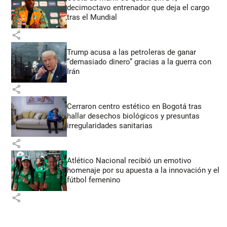
decimoctavo entrenador que deja el cargo
tras el Mundial
share
Trump acusa a las petroleras de ganar
“demasiado dinero” gracias a la guerra con
Irán
share
Cerraron centro estético en Bogotá tras
hallar desechos biológicos y presuntas
irregularidades sanitarias
share
Atlético Nacional recibió un emotivo
homenaje por su apuesta a la innovación y el
fútbol femenino
share