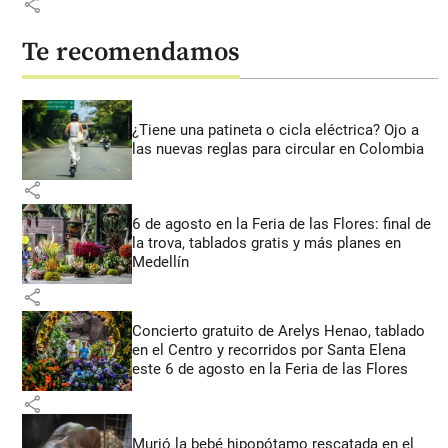
share
Te recomendamos
¿Tiene una patineta o cicla eléctrica? Ojo a
las nuevas reglas para circular en Colombia
share
6 de agosto en la Feria de las Flores: final de
la trova, tablados gratis y más planes en
Medellín
share
Concierto gratuito de Arelys Henao, tablado
en el Centro y recorridos por Santa Elena
este 6 de agosto en la Feria de las Flores
share
Murió la bebé hipopótamo rescatada en el