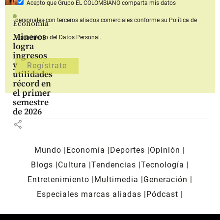
Acepto que Grupo EL COLOMBIANO
comparta mis datos
personales con terceros aliados comerciales
conforme su Política de
Economía
Mineros
Tratamiento del Datos Personal.
logra
ingresos
y
utilidades
récord en
el primer
semestre
de 2026
share
Mundo
Economía
Deportes
Opinión
Blogs
Cultura
Tendencias
Tecnología
Entretenimiento
Multimedia
Generación
Especiales marcas aliadas
Pódcast