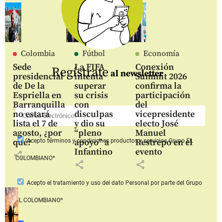
Colombia
Fútbol
Economía
Sede
La FIFA
Conexión
Regístrate
al newsletter
presidencial
intenta
Summit 2026
de De la
superar
confirma la
Espriella en
su crisis
participación
Barranquilla
con
del
no estará
disculpas
vicepresidente
lista el 7 de
y dio su
electo José
agosto, ¿por
“pleno
Manuel
qué?
apoyo” a
Restrepo en el
Acepto
términos y condiciones productos y servicios
Grupo EL
Infantino
evento
share
COLOMBIANO*
share
share
Acepto
el tratamiento y uso del dato Personal
por parte del Grupo
EL COLOMBIANO*