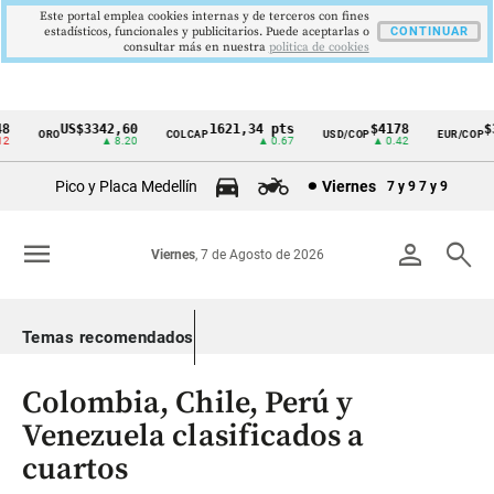
Este portal emplea cookies internas y de terceros con fines
estadísticos, funcionales y publicitarios. Puede aceptarlas o
CONTINUAR
consultar más en nuestra
politica de cookies
US$3342,60
1621,34 pts
$4178
$3
ORO
COLCAP
USD/COP
EUR/COP
Cintillo
▲ 8.20
▲ 0.67
▲ 0.42
de
Pico y Placa Medellín
Viernes
7 y 9
7 y 9
indicadores
económicos
menu
person
search
Viernes
, 7 de Agosto de 2026
Colombia
Temas recomendados
Colombia, Chile, Perú y
Venezuela clasificados a
cuartos