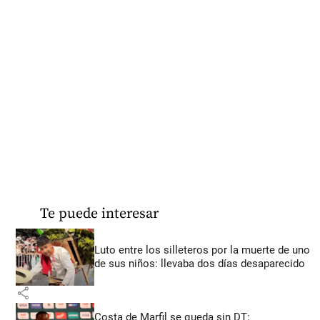
Te puede interesar
Luto entre los silleteros por la muerte de uno
de sus niños: llevaba dos días desaparecido
share
Costa de Marfil se queda sin DT;