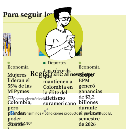
Para seguir leyendo
Deportes
Economía
Economía
Los récords
Regístrate
al newsletter
Mujeres
Grupo
que
lideran el
EPM
mantienen a
55% de las
generó
Colombia en
MiPymes
ganancias
la élite del
en
de $3,2
atletismo
Colombia,
billones
suramericano
pero
durante
share
pierden
el primer
Acepto
términos y condiciones productos y servicios
Grupo EL
poder
semestre
cuando
de 2026
COLOMBIANO*