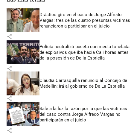
Drástico giro en el caso de Jorge Alfredo
Vargas: tres de las cuatro presuntas víctimas
renunciaron a participar en el juicio
share
Policía neutralizó buseta con media tonelada
de explosivos que iba hacia Cali horas antes
de la posesión de De la Espriella
share
Claudia Carrasquilla renunció al Concejo de
Medellín: irá al gobierno de De La Espriella
share
Sale a la luz la razón por la que las víctimas
del caso contra Jorge Alfredo Vargas no
participarán en el juicio
share