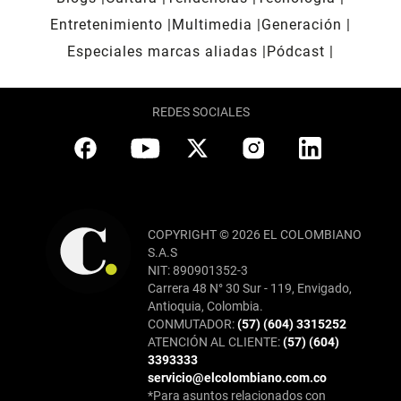
Entretenimiento
Multimedia
Generación
Especiales marcas aliadas
Pódcast
REDES SOCIALES
COPYRIGHT © 2026 EL COLOMBIANO
S.A.S
NIT: 890901352-3
Carrera 48 N° 30 Sur - 119, Envigado,
Antioquia, Colombia.
CONMUTADOR:
(57) (604) 3315252
ATENCIÓN AL CLIENTE:
(57) (604)
3393333
servicio@elcolombiano.com.co
*Para asuntos relacionados con