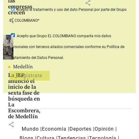
las
share
empresas
Acepto
el tratamiento y uso del dato Personal
por parte del Grupo
crecen
share
EL COLOMBIANO*
Acepto que Grupo EL COLOMBIANO
comparta mis datos
personales con terceros aliados comerciales
conforme su Política de
Tratamiento del Datos Personal.
Medellín
La JEP
anunció el
inicio de la
sexta fase de
búsqueda en
La
Escombrera,
de Medellín
share
Mundo
Economía
Deportes
Opinión
Blogs
Cultura
Tendencias
Tecnología