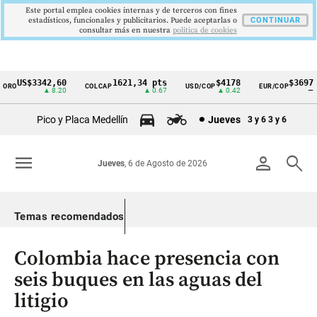
Este portal emplea cookies internas y de terceros con fines
estadísticos, funcionales y publicitarios. Puede aceptarlas o
CONTINUAR
consultar más en nuestra
politica de cookies
US$3342,60
1621,34 pts
$4178
$3697
O
COLCAP
USD/COP
EUR/COP
Cintillo
▲ 8.20
▲ 0.67
▲ 0.42
—
de
Pico y Placa Medellín
Jueves
3 y 6
3 y 6
indicadores
económicos
menu
person
search
Jueves
, 6 de Agosto de 2026
Colombia
Temas recomendados
Colombia hace presencia con
seis buques en las aguas del
litigio