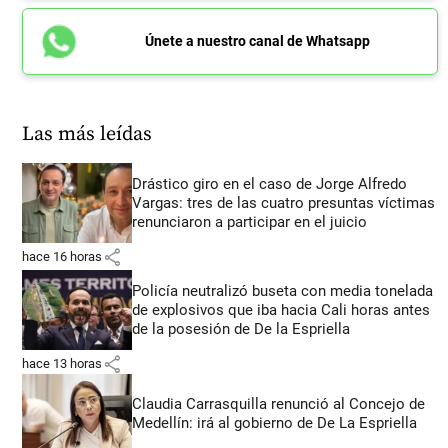
Únete a nuestro canal de Whatsapp
Las más leídas
Drástico giro en el caso de Jorge Alfredo
Vargas: tres de las cuatro presuntas víctimas
renunciaron a participar en el juicio
share
hace 16 horas
Policía neutralizó buseta con media tonelada
de explosivos que iba hacia Cali horas antes
de la posesión de De la Espriella
share
hace 13 horas
Claudia Carrasquilla renunció al Concejo de
Medellín: irá al gobierno de De La Espriella