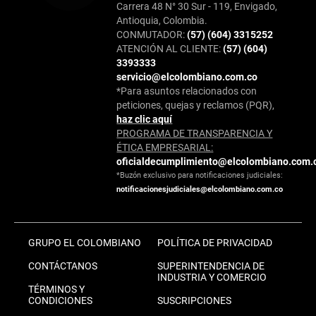
Carrera 48 N° 30 Sur - 119, Envigado,
Antioquia, Colombia.
CONMUTADOR:
(57) (604) 3315252
ATENCIÓN AL CLIENTE:
(57) (604)
3393333
servicio@elcolombiano.com.co
*Para asuntos relacionados con
peticiones, quejas y reclamos (PQR),
haz clic aquí
PROGRAMA DE TRANSPARENCIA Y
ÉTICA EMPRESARIAL:
oficialdecumplimiento@elcolombiano.com.
*Buzón exclusivo para notificaciones judiciales:
notificacionesjudiciales@elcolombiano.com.co
GRUPO EL COLOMBIANO
POLÍTICA DE PRIVACIDAD
CONTÁCTANOS
SUPERINTENDENCIA DE
INDUSTRIA Y COMERCIO
TÉRMINOS Y
CONDICIONES
SUSCRIPCIONES