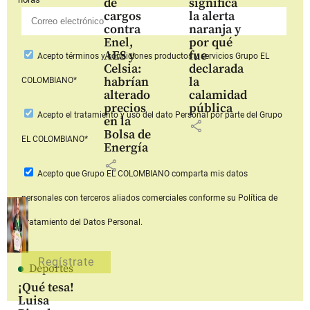
de
significa
cargos
la alerta
contra
naranja y
Enel,
por qué
AES y
fue
Acepto
términos y condiciones productos y servicios
Grupo EL
Celsia:
declarada
habrían
la
COLOMBIANO*
alterado
calamidad
precios
pública
Acepto
el tratamiento y uso del dato Personal
por parte del Grupo
en la
share
Bolsa de
EL COLOMBIANO*
Energía
share
Acepto que Grupo EL COLOMBIANO
comparta mis datos
personales con terceros aliados comerciales
conforme su Política de
Tratamiento del Datos Personal.
Deportes
¡Qué tesa!
Luisa