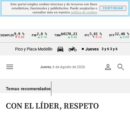
Este portal emplea cookies internas y de terceros con fines
estadísticos, funcionales y publicitarios. Puede aceptarlas o
CONTINUAR
consultar más en nuestra
politica de cookies
9,9 %
2,8 %
$4178,23
5,81 %
12,48 %
EMPLEO
PIB
TRM
IPC
DTF
Cintillo
▼ 0.30
▲ 0.10
▲ 0.42
▼ 0.12
▲ 0.05
de
Pico y Placa Medellín
Jueves
3 y 6
3 y 6
indicadores
económicos
menu
person
search
Jueves
, 6 de Agosto de 2026
Colombia
Temas recomendados
CON EL LÍDER, RESPETO