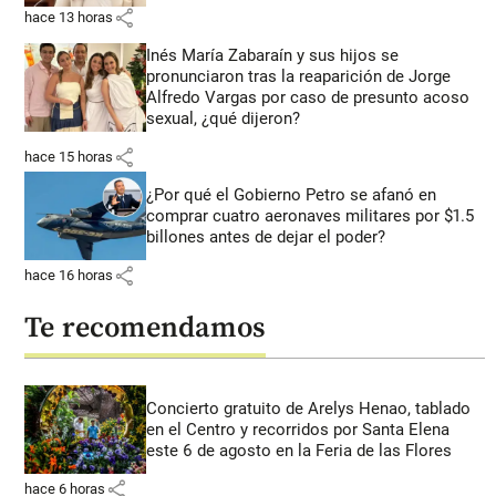
share
hace 13 horas
Inés María Zabaraín y sus hijos se
pronunciaron tras la reaparición de Jorge
Alfredo Vargas por caso de presunto acoso
sexual, ¿qué dijeron?
share
hace 15 horas
¿Por qué el Gobierno Petro se afanó en
comprar cuatro aeronaves militares por $1.5
billones antes de dejar el poder?
share
hace 16 horas
Te recomendamos
Concierto gratuito de Arelys Henao, tablado
en el Centro y recorridos por Santa Elena
este 6 de agosto en la Feria de las Flores
share
hace 6 horas