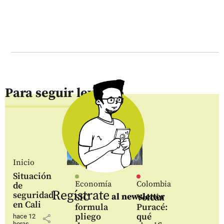
Para seguir leyendo
Inicio
Situación
Economía
Colombia
de
Regístrate
seguridad
al newsletter
SIC
Volcán
en Cali
formula
Puracé:
pliego
qué
hace 12
share
horas