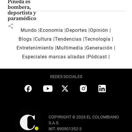
Pineda es
bombera,
deportista y
paramédico
share
Mundo
Economía
Deportes
Opinión
Blogs
Cultura
Tendencias
Tecnología
Entretenimiento
Multimedia
Generación
Especiales marcas aliadas
Pódcast
REDES SOCIALES
COPYRIGHT © 2026 EL COLOMBIANO
S.A.S
NIT: 890901352-3