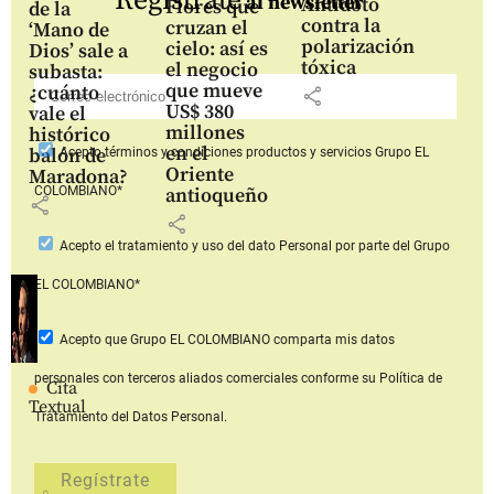
Regístrate
al newsletter
Antídoto
Flores que
de la
contra la
cruzan el
‘Mano de
polarización
cielo: así es
Dios’ sale a
tóxica
el negocio
subasta:
que mueve
¿cuánto
share
US$ 380
vale el
millones
histórico
en el
balón de
Acepto
términos y condiciones productos y servicios
Grupo EL
Oriente
Maradona?
COLOMBIANO*
antioqueño
share
share
Acepto
el tratamiento y uso del dato Personal
por parte del Grupo
EL COLOMBIANO*
Acepto que Grupo EL COLOMBIANO
comparta mis datos
personales con terceros aliados comerciales
conforme su Política de
Cita
Textual
Tratamiento del Datos Personal.