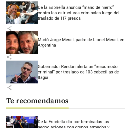
De la Espriella anuncia “mano de hierro”
contra las estructuras criminales luego del
traslado de 117 presos
share
Murió Jorge Messi, padre de Lionel Messi, en
Argentina
share
Gobernador Rendón alerta un “reacomodo
criminal” por traslado de 103 cabecillas de
Itagüí
share
Te recomendamos
De la Espriella dio por terminadas las
negociaciones con grupos armados y