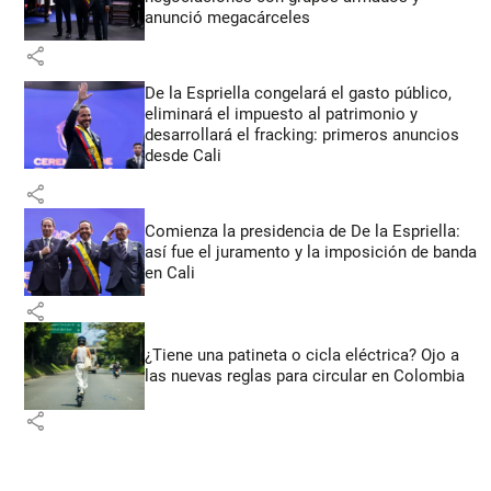
anunció megacárceles
share
De la Espriella congelará el gasto público,
eliminará el impuesto al patrimonio y
desarrollará el fracking: primeros anuncios
desde Cali
share
Comienza la presidencia de De la Espriella:
así fue el juramento y la imposición de banda
en Cali
share
¿Tiene una patineta o cicla eléctrica? Ojo a
las nuevas reglas para circular en Colombia
share