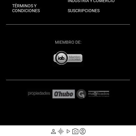
INDUSTRIA Y COMERCIO
TÉRMINOS Y
CONDICIONES
SUSCRIPCIONES
MIEMBRO DE:
person
graphic_eq
play_arrow
photo_camera
account_circle