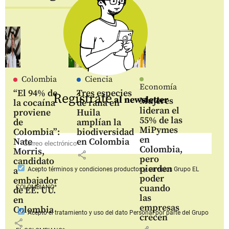
Colombia
Ciencia
Economía
“El 94% de
Tres especies
Regístrate
al newsletter
Mujeres
la cocaína
de rana en
lideran el
proviene
Huila
55% de las
de
amplían la
MiPymes
Colombia”:
biodiversidad
en
Nate
en Colombia
Colombia,
Morris,
share
pero
candidato
pierden
a
Acepto
términos y condiciones productos y servicios
Grupo EL
poder
embajador
cuando
COLOMBIANO*
de EE. UU.
las
en
empresas
Colombia
Acepto
el tratamiento y uso del dato Personal
por parte del Grupo
crecen
share