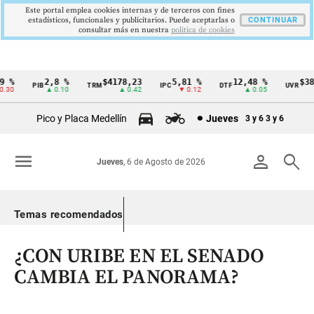
Este portal emplea cookies internas y de terceros con fines
estadísticos, funcionales y publicitarios. Puede aceptarlas o
CONTINUAR
consultar más en nuestra
politica de cookies
%
2,8 %
$4178,23
5,81 %
12,48 %
$386,
PIB
TRM
IPC
DTF
UVR
Cintillo
30
▲ 0.10
▲ 0.42
▼ 0.12
▲ 0.05
▲
de
Pico y Placa Medellín
Jueves
3 y 6
3 y 6
indicadores
económicos
menu
person
search
Jueves
, 6 de Agosto de 2026
Colombia
Temas recomendados
¿CON URIBE EN EL SENADO
CAMBIA EL PANORAMA?