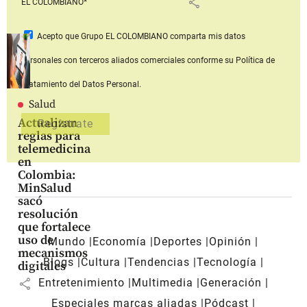
share
EL COLOMBIANO*
Acepto que Grupo EL COLOMBIANO
comparta mis datos
personales con terceros aliados comerciales
conforme su Política de
Tratamiento del Datos Personal.
Salud
Actualizan
reglas para
telemedicina
en
Colombia:
MinSalud
sacó
resolución
que fortalece
uso de
Mundo
Economía
Deportes
Opinión
mecanismos
Blogs
Cultura
Tendencias
Tecnología
digitales
share
Entretenimiento
Multimedia
Generación
Especiales marcas aliadas
Pódcast