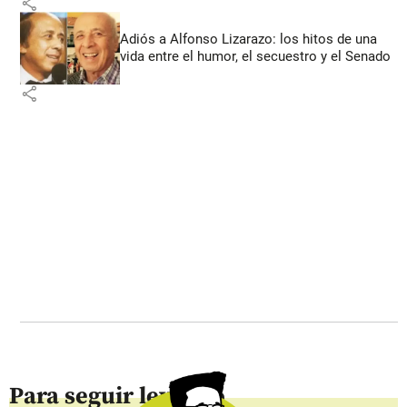
share
Adiós a Alfonso Lizarazo: los hitos de una
vida entre el humor, el secuestro y el Senado
share
Para seguir leyendo