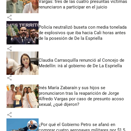
Vargas: tres de las cuatro presuntas víctimas
renunciaron a participar en el juicio
share
Policía neutralizó buseta con media tonelada
de explosivos que iba hacia Cali horas antes
de la posesión de De la Espriella
share
Claudia Carrasquilla renunció al Concejo de
Medellín: irá al gobierno de De La Espriella
share
Inés María Zabaraín y sus hijos se
pronunciaron tras la reaparición de Jorge
Alfredo Vargas por caso de presunto acoso
sexual, ¿qué dijeron?
share
¿Por qué el Gobierno Petro se afanó en
comprar cuatro aeronaves militares por $1.5