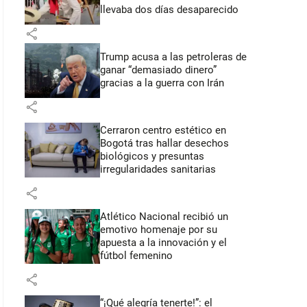
llevaba dos días desaparecido
share
Trump acusa a las petroleras de
ganar “demasiado dinero”
gracias a la guerra con Irán
share
Cerraron centro estético en
Bogotá tras hallar desechos
biológicos y presuntas
irregularidades sanitarias
share
Atlético Nacional recibió un
emotivo homenaje por su
apuesta a la innovación y el
fútbol femenino
share
“¡Qué alegría tenerte!”: el