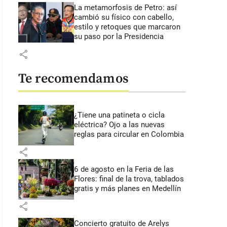
La metamorfosis de Petro: así
cambió su físico con cabello,
estilo y retoques que marcaron
su paso por la Presidencia
share
Te recomendamos
¿Tiene una patineta o cicla
eléctrica? Ojo a las nuevas
reglas para circular en Colombia
share
6 de agosto en la Feria de las
Flores: final de la trova, tablados
gratis y más planes en Medellín
share
Concierto gratuito de Arelys