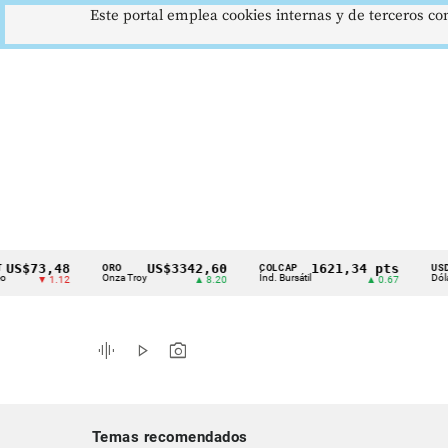
Este portal emplea cookies internas y de terceros con
73,48
US$3342,60
1621,34 pts
ORO
COLCAP
USD/COP
Cintillo
Onza Troy
Índ. Bursátil
Dólar Spot
▼ 1.12
▲ 8.20
▲ 0.67
de
indicadores
graphic_eq
play_arrow
photo_camera
económicos
Colombia
Temas recomendados