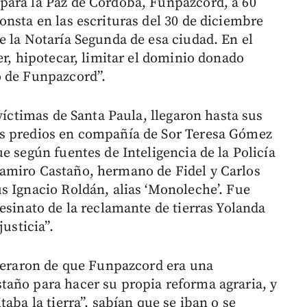
para la Paz de Córdoba, Funpazcord, a 60
onsta en las escrituras del 30 de diciembre
e la Notaría Segunda de esa ciudad. En el
er, hipotecar, limitar el dominio donado
o de Funpazcord”.
 víctimas de Santa Paula, llegaron hasta sus
os predios en compañía de Sor Teresa Gómez
e según fuentes de Inteligencia de la Policía
amiro Castaño, hermano de Fidel y Carlos
s Ignacio Roldán, alias ‘Monoleche’. Fue
esinato de la reclamante de tierras Yolanda
usticia”.
nteraron de que Funpazcord era una
taño para hacer su propia reforma agraria, y
aba la tierra”, sabían que se iban o se