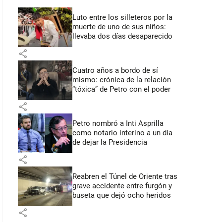
Luto entre los silleteros por la
muerte de uno de sus niños:
llevaba dos días desaparecido
share
Cuatro años a bordo de sí
mismo: crónica de la relación
“tóxica” de Petro con el poder
share
Petro nombró a Inti Asprilla
como notario interino a un día
de dejar la Presidencia
share
Reabren el Túnel de Oriente tras
grave accidente entre furgón y
buseta que dejó ocho heridos
share