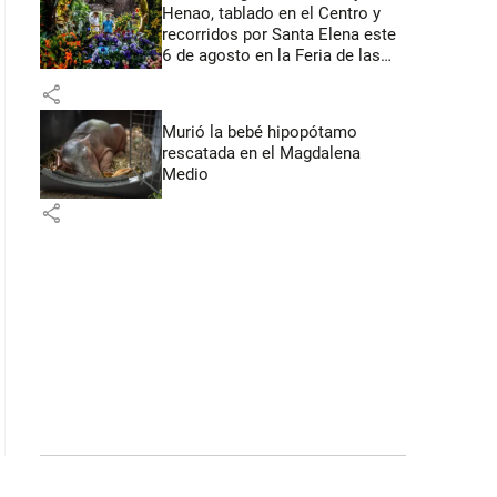
Henao, tablado en el Centro y
recorridos por Santa Elena este
6 de agosto en la Feria de las
Flores
share
Murió la bebé hipopótamo
rescatada en el Magdalena
Medio
share