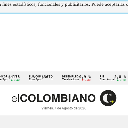
 fines estadísticos, funcionales y publicitarios. Puede aceptarlas
$4178
$3672
9,9 %
2,8 %
EUR/COP
DESEMPLEO
PIB
T
Euro Spot
Tasa Nacional
Crec. Anual
Ta
▲ 0.42
—
▼ 0.30
▲ 0.10
Viernes
, 7 de Agosto de 2026