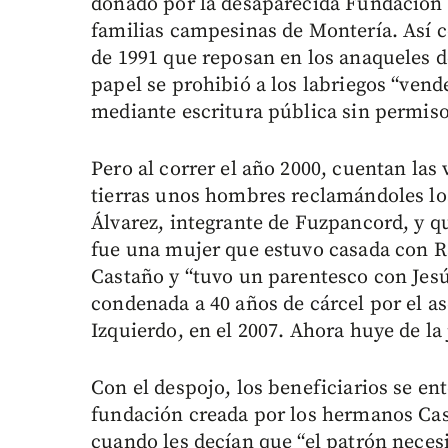
donado por la desaparecida Fundación 
familias campesinas de Montería. Así c
de 1991 que reposan en los anaqueles d
papel se prohibió a los labriegos “vend
mediante escritura pública sin permis
Pero al correr el año 2000, cuentan las
tierras unos hombres reclamándoles l
Álvarez, integrante de Fuzpancord, y qu
fue una mujer que estuvo casada con R
Castaño y “tuvo un parentesco con Jesú
condenada a 40 años de cárcel por el as
Izquierdo, en el 2007. Ahora huye de la j
Con el despojo, los beneficiarios se e
fundación creada por los hermanos Cas
cuando les decían que “el patrón necesit