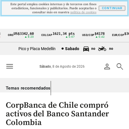
Este portal emplea cookies internas y de terceros con fines
estadísticos, funcionales y publicitarios. Puede aceptarlas o
CONTINUAR
consultar más en nuestra
politica de cookies
US$3342,60
1621,34 pts
$4178
$363
ORO
COLCAP
USD/COP
EUR/COP
Cintillo
▲ 8.20
▲ 0.67
▲ 0.42
de
Pico y Placa Medellín
Sabado
no
no
indicadores
económicos
menu
person
search
Sábado
, 8 de Agosto de 2026
Colombia
Temas recomendados
CorpBanca de Chile compró
activos del Banco Santander
Colombia