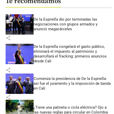
Te recomendamos
De la Espriella dio por terminadas las
negociaciones con grupos armados y
anunció megacárceles
share
De la Espriella congelará el gasto público,
eliminará el impuesto al patrimonio y
desarrollará el fracking: primeros anuncios
desde Cali
share
Comienza la presidencia de De la Espriella:
así fue el juramento y la imposición de banda
en Cali
share
¿Tiene una patineta o cicla eléctrica? Ojo a
las nuevas reglas para circular en Colombia