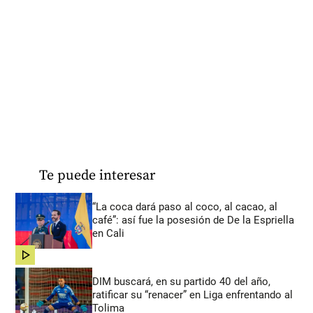
Te puede interesar
“La coca dará paso al coco, al cacao, al
café”: así fue la posesión de De la Espriella
en Cali
share
DIM buscará, en su partido 40 del año,
ratificar su “renacer” en Liga enfrentando al
Tolima