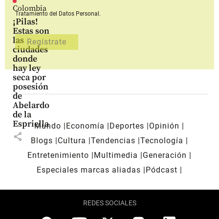
Colombia
Tratamiento del Datos Personal.
¡Pilas!
Estas son
las
ciudades
donde
hay ley
seca por
posesión
de
Abelardo
de la
Espriella
Mundo
Economía
Deportes
Opinión
share
Blogs
Cultura
Tendencias
Tecnología
Entretenimiento
Multimedia
Generación
Especiales marcas aliadas
Pódcast
REDES SOCIALES