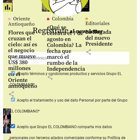
Oriente
Colombia
Editoriales
Antioqueño
¿Qué se
Regístrate
al newsletter
La llegada
Flores que
celebra el 7 de
del nuevo
cruzan el
agosto en
Presidente
cielo: así es
Colombia? La
el negocio
fecha que
share
que mueve
marcó el
US$ 380
rumbo de la
millones
Independencia
en el
Acepto
términos y condiciones productos y servicios
Grupo EL
share
Oriente
COLOMBIANO*
antioqueño
share
Acepto
el tratamiento y uso del dato Personal
por parte del Grupo
EL COLOMBIANO*
Acepto que Grupo EL COLOMBIANO
comparta mis datos
personales con terceros aliados comerciales
conforme su Política de