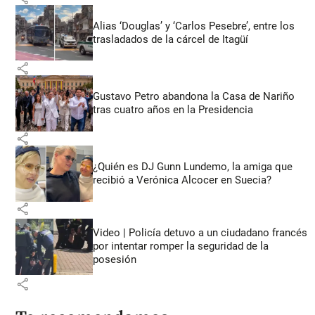
Alias ‘Douglas’ y ‘Carlos Pesebre’, entre los
trasladados de la cárcel de Itagüí
share
Gustavo Petro abandona la Casa de Nariño
tras cuatro años en la Presidencia
share
¿Quién es DJ Gunn Lundemo, la amiga que
recibió a Verónica Alcocer en Suecia?
share
Video | Policía detuvo a un ciudadano francés
por intentar romper la seguridad de la
posesión
share