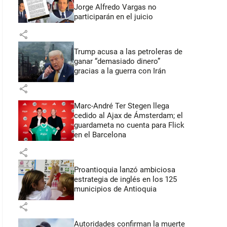
Jorge Alfredo Vargas no
participarán en el juicio
share
Trump acusa a las petroleras de
ganar “demasiado dinero”
gracias a la guerra con Irán
share
Marc-André Ter Stegen llega
cedido al Ajax de Ámsterdam; el
guardameta no cuenta para Flick
en el Barcelona
share
Proantioquia lanzó ambiciosa
estrategia de inglés en los 125
municipios de Antioquia
share
Autoridades confirman la muerte