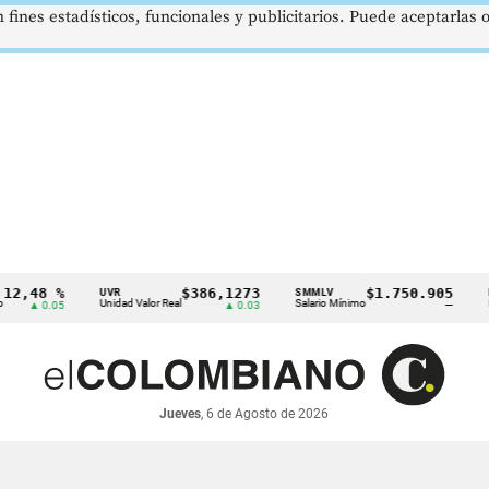
 fines estadísticos, funcionales y publicitarios. Puede aceptarlas
8 %
$386,1273
$1.750.905
UVR
SMMLV
BRENT
Unidad Valor Real
Salario Mínimo
Petróleo
 0.05
▲ 0.03
—
Jueves
, 6 de Agosto de 2026