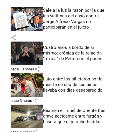
Sale a la luz la razón por la que
las víctimas del caso contra
Jorge Alfredo Vargas no
participarán en el juicio
share
Cuatro años a bordo de sí
mismo: crónica de la relación
“tóxica” de Petro con el poder
share
hace 10 horas
Luto entre los silleteros por la
muerte de uno de sus niños:
llevaba dos días desaparecido
share
hace 3 horas
Reabren el Túnel de Oriente tras
grave accidente entre furgón y
buseta que dejó ocho heridos