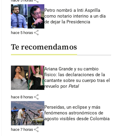
share
hace 5 horas
Petro nombró a Inti Asprilla
como notario interino a un día
de dejar la Presidencia
share
hace 5 horas
Te recomendamos
Ariana Grande y su cambio
físico: las declaraciones de la
cantante sobre su cuerpo tras el
revuelo por
Petal
share
hace 8 horas
Perseidas, un eclipse y más
fenómenos astronómicos de
agosto visibles desde Colombia
share
hace 7 horas