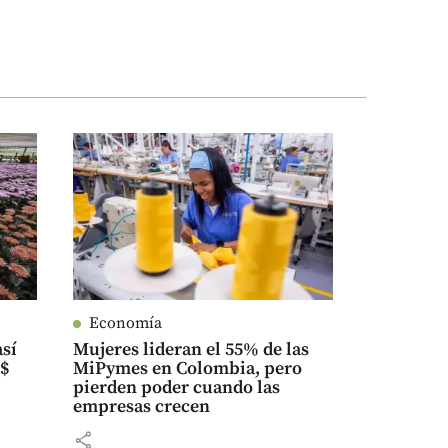
Economía
así
Mujeres lideran el 55% de las
S$
MiPymes en Colombia, pero
pierden poder cuando las
empresas crecen
share