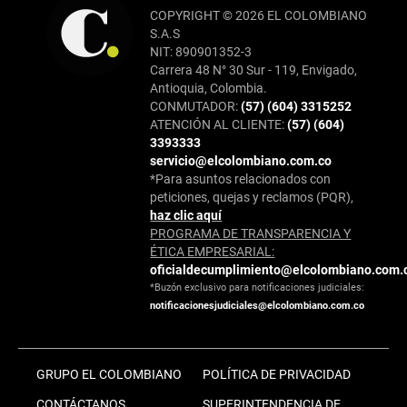
COPYRIGHT © 2026 EL COLOMBIANO
S.A.S
NIT: 890901352-3
Carrera 48 N° 30 Sur - 119, Envigado,
Antioquia, Colombia.
CONMUTADOR:
(57) (604) 3315252
ATENCIÓN AL CLIENTE:
(57) (604)
3393333
servicio@elcolombiano.com.co
*Para asuntos relacionados con
peticiones, quejas y reclamos (PQR),
haz clic aquí
PROGRAMA DE TRANSPARENCIA Y
ÉTICA EMPRESARIAL:
oficialdecumplimiento@elcolombiano.com.
*Buzón exclusivo para notificaciones judiciales:
notificacionesjudiciales@elcolombiano.com.co
GRUPO EL COLOMBIANO
POLÍTICA DE PRIVACIDAD
CONTÁCTANOS
SUPERINTENDENCIA DE