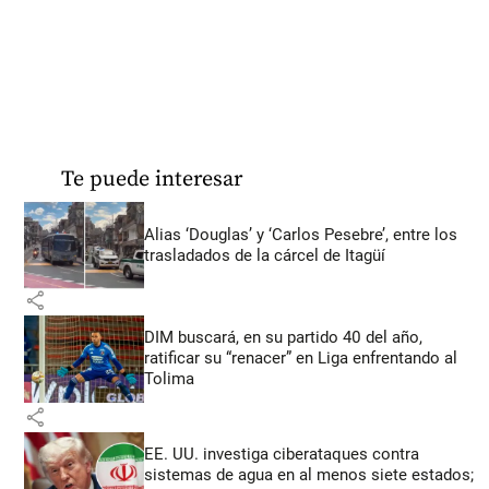
Te puede interesar
Alias ‘Douglas’ y ‘Carlos Pesebre’, entre los
trasladados de la cárcel de Itagüí
share
DIM buscará, en su partido 40 del año,
ratificar su “renacer” en Liga enfrentando al
Tolima
share
EE. UU. investiga ciberataques contra
sistemas de agua en al menos siete estados;