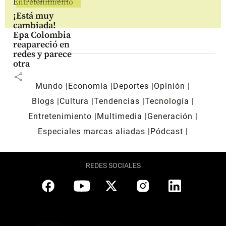
Entretenimiento
¡Está muy
cambiada!
Epa Colombia
reapareció en
redes y parece
otra
share
Mundo
Economía
Deportes
Opinión
Blogs
Cultura
Tendencias
Tecnología
Entretenimiento
Multimedia
Generación
Especiales marcas aliadas
Pódcast
REDES SOCIALES