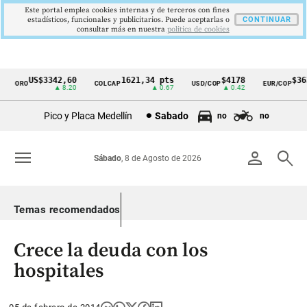
Este portal emplea cookies internas y de terceros con fines
estadísticos, funcionales y publicitarios. Puede aceptarlas o
CONTINUAR
consultar más en nuestra
politica de cookies
US$3342,60
1621,34 pts
$4178
$363
ORO
COLCAP
USD/COP
EUR/COP
Cintillo
▲ 8.20
▲ 0.67
▲ 0.42
de
Pico y Placa Medellín
Sabado
no
no
indicadores
económicos
menu
person
search
Sábado
, 8 de Agosto de 2026
Colombia
Temas recomendados
Crece la deuda con los
hospitales