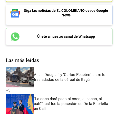
Siga las noticias de EL COLOMBIANO desde Google
News
Únete a nuestro canal de Whatsapp
Las más leídas
Alias ‘Douglas’ y ‘Carlos Pesebre’, entre los
trasladados de la cárcel de Itagüí
share
“La coca dará paso al coco, al cacao, al
café”: así fue la posesión de De la Espriella
en Cali