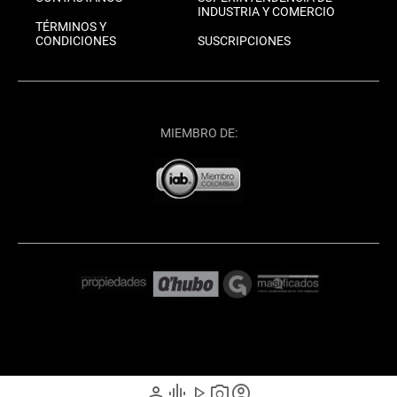
INDUSTRIA Y COMERCIO
TÉRMINOS Y
CONDICIONES
SUSCRIPCIONES
MIEMBRO DE:
person
graphic_eq
play_arrow
photo_camera
account_circle