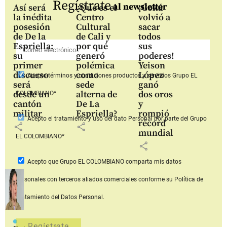
Regístrate
al newsletter
Así será
¿Qué es el
¡Gokú
la inédita
Centro
volvió a
posesión
Cultural
sacar
de De la
de Cali y
todos
Espriella:
por qué
sus
su
generó
poderes!
primer
polémica
Yeison
discurso
como
López
Acepto
términos y condiciones productos y servicios
Grupo EL
será
sede
ganó
desde un
alterna de
dos oros
COLOMBIANO*
cantón
De La
y
militar
Espriella?
rompió
Acepto
el tratamiento y uso del dato Personal
por parte del Grupo
récord
share
share
mundial
EL COLOMBIANO*
share
Acepto que Grupo EL COLOMBIANO
comparta mis datos
personales con terceros aliados comerciales
conforme su Política de
Tratamiento del Datos Personal.