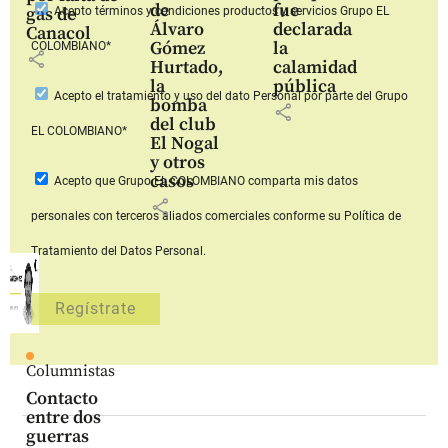
de
fue
gas de
Acepto
términos y condiciones productos y servicios
Grupo EL
Álvaro
declarada
Canacol
Gómez
la
COLOMBIANO*
share
Hurtado,
calamidad
la
pública
Acepto
el tratamiento y uso del dato Personal
por parte del Grupo
bomba
share
del club
EL COLOMBIANO*
El Nogal
y otros
casos
Acepto que Grupo EL COLOMBIANO
comparta mis datos
share
personales con terceros aliados comerciales
conforme su Política de
Tratamiento del Datos Personal.
Columnistas
Contacto
entre dos
guerras