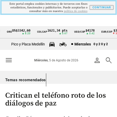
Este portal emplea cookies internas y de terceros con fines
estadísticos, funcionales y publicitarios. Puede aceptarlas o
CONTINUAR
consultar más en nuestra
politica de cookies
US$3342,60
1621,34 pts
$4178
$369
ORO
COLCAP
USD/COP
EUR/COP
Cintillo
▲ 8.20
▲ 0.67
▲ 0.42
▼ 30.
de
Pico y Placa Medellín
Miercoles
0 y 2
0 y 2
indicadores
económicos
menu
person
search
Miércoles
, 5 de Agosto de 2026
Colombia
Temas recomendados
Critican el teléfono roto de los
diálogos de paz