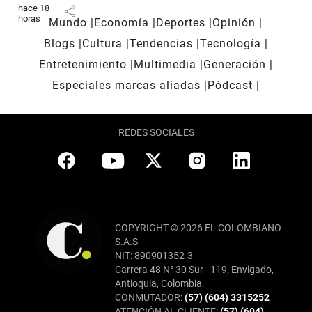
hace 18
share
horas
Mundo
Economía
Deportes
Opinión
Blogs
Cultura
Tendencias
Tecnología
Entretenimiento
Multimedia
Generación
Especiales marcas aliadas
Pódcast
REDES SOCIALES
COPYRIGHT © 2026 EL COLOMBIANO
S.A.S
NIT: 890901352-3
Carrera 48 N° 30 Sur - 119, Envigado,
Antioquia, Colombia.
CONMUTADOR:
(57) (604) 3315252
ATENCIÓN AL CLIENTE:
(57) (604)