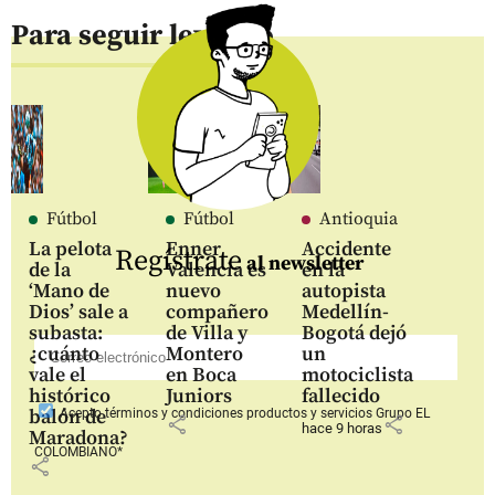
Para seguir leyendo
Fútbol
Fútbol
Antioquia
La pelota
Enner
Accidente
Regístrate
al newsletter
de la
Valencia es
en la
‘Mano de
nuevo
autopista
Dios’ sale a
compañero
Medellín-
subasta:
de Villa y
Bogotá dejó
¿cuánto
Montero
un
vale el
en Boca
motociclista
histórico
Juniors
fallecido
balón de
Acepto
términos y condiciones productos y servicios
Grupo EL
share
share
hace 9 horas
Maradona?
COLOMBIANO*
share