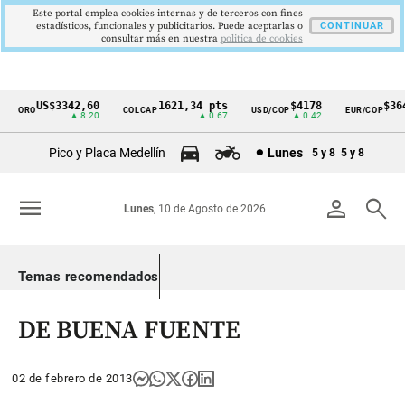
Este portal emplea cookies internas y de terceros con fines
estadísticos, funcionales y publicitarios. Puede aceptarlas o
CONTINUAR
consultar más en nuestra
politica de cookies
US$3342,60
1621,34 pts
$4178
$3649
ORO
COLCAP
USD/COP
EUR/COP
Cintillo
▲ 8.20
▲ 0.67
▲ 0.42
—
de
Pico y Placa Medellín
Lunes
5 y 8
5 y 8
indicadores
económicos
menu
person
search
Lunes
, 10 de Agosto de 2026
Colombia
Temas recomendados
DE BUENA FUENTE
02 de febrero de 2013