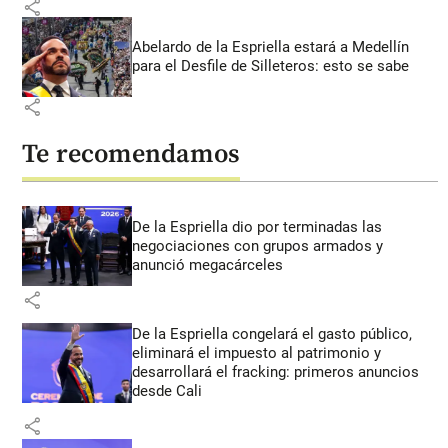
share
Abelardo de la Espriella estará a Medellín
para el Desfile de Silleteros: esto se sabe
share
Te recomendamos
De la Espriella dio por terminadas las
negociaciones con grupos armados y
anunció megacárceles
share
De la Espriella congelará el gasto público,
eliminará el impuesto al patrimonio y
desarrollará el fracking: primeros anuncios
desde Cali
share