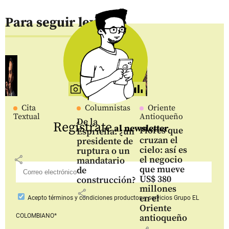
Para seguir leyendo
Cita
Columnistas
Oriente
Textual
Antioqueño
De la
Regístrate
al newsletter
Flores que
Espriella: ¿un
cruzan el
presidente de
cielo: así es
ruptura o un
share
el negocio
mandatario
que mueve
de
US$ 380
construcción?
millones
share
en el
Acepto
términos y condiciones productos y servicios
Grupo EL
Oriente
COLOMBIANO*
antioqueño