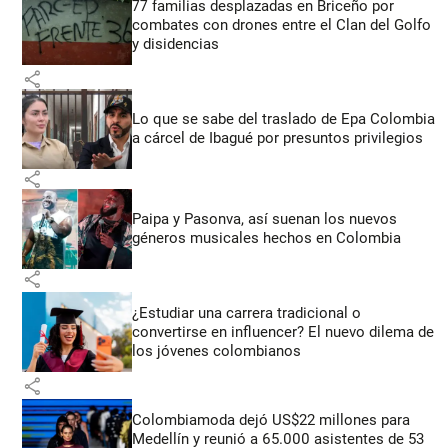
77 familias desplazadas en Briceño por
combates con drones entre el Clan del Golfo
y disidencias
share
Lo que se sabe del traslado de Epa Colombia
a cárcel de Ibagué por presuntos privilegios
share
Paipa y Pasonva, así suenan los nuevos
géneros musicales hechos en Colombia
share
¿Estudiar una carrera tradicional o
convertirse en influencer? El nuevo dilema de
los jóvenes colombianos
share
Colombiamoda dejó US$22 millones para
Medellín y reunió a 65.000 asistentes de 53