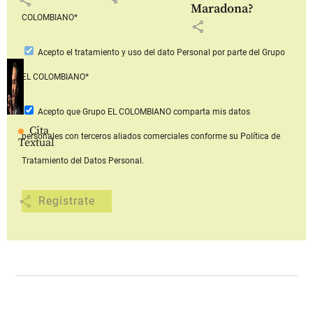
share
Maradona?
COLOMBIANO*
share
Acepto
el tratamiento y uso del dato Personal
por parte del Grupo
EL COLOMBIANO*
Acepto que Grupo EL COLOMBIANO
comparta mis datos
Cita
personales con terceros aliados comerciales
conforme su Política de
Textual
Tratamiento del Datos Personal.
share