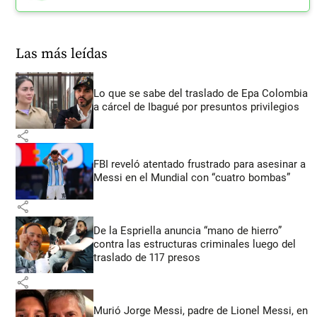
Las más leídas
Lo que se sabe del traslado de Epa Colombia
a cárcel de Ibagué por presuntos privilegios
share
FBI reveló atentado frustrado para asesinar a
Messi en el Mundial con “cuatro bombas”
share
De la Espriella anuncia “mano de hierro”
contra las estructuras criminales luego del
traslado de 117 presos
share
Murió Jorge Messi, padre de Lionel Messi, en