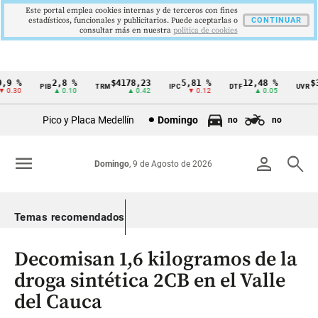
Este portal emplea cookies internas y de terceros con fines
estadísticos, funcionales y publicitarios. Puede aceptarlas o
CONTINUAR
consultar más en nuestra
politica de cookies
9 %
2,8 %
$4178,23
5,81 %
12,48 %
$38
PIB
TRM
IPC
DTF
UVR
Cintillo
0.30
▲ 0.10
▲ 0.42
▼ 0.12
▲ 0.05
de
Pico y Placa Medellín
Domingo
no
no
indicadores
económicos
menu
person
search
Domingo
, 9 de Agosto de 2026
Colombia
Temas recomendados
Decomisan 1,6 kilogramos de la
droga sintética 2CB en el Valle
del Cauca