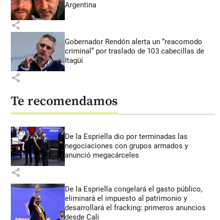
Argentina
share
Gobernador Rendón alerta un “reacomodo
criminal” por traslado de 103 cabecillas de
Itagüí
share
Te recomendamos
De la Espriella dio por terminadas las
negociaciones con grupos armados y
anunció megacárceles
share
De la Espriella congelará el gasto público,
eliminará el impuesto al patrimonio y
desarrollará el fracking: primeros anuncios
desde Cali