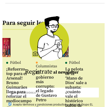
Para seguir leyendo
Fútbol
Fútbol
Columnistas
¡Refuerzo
La pelota
Regístrate
al newsletter
El
top para el
de la
gobierno
Arsenal!
‘Mano de
más
Bruno
Dios’ sale a
corrupto:
Guimarães
subasta:
el legado
llega para
¿cuánto
de Gustavo
reforzar el
vale el
Petro
mediocampo
histórico
balón de
Acepto
términos y condiciones productos y servicios
Grupo EL
share