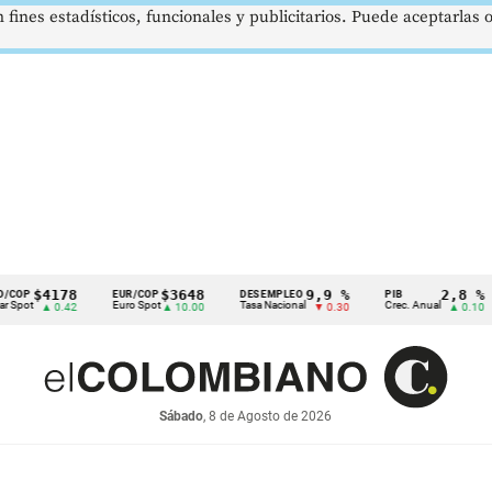
 fines estadísticos, funcionales y publicitarios. Puede aceptarlas
4178
$3648
9,9 %
2,8 %
EUR/COP
DESEMPLEO
PIB
TR
Euro Spot
Tasa Nacional
Crec. Anual
Tas
▲ 0.42
▲ 10.00
▼ 0.30
▲ 0.10
Sábado
, 8 de Agosto de 2026