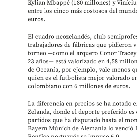
Kylian Mbappé (180 millones) y Vinícius
entre los cinco más costosos del mundo,
euros.
El cuadro neozelandés, club semiprofesi
trabajadores de fábricas que pidieron 
torneo —como el arquero Conor Tracey 
23 años— está valorizado en 4,58 millo
de Oceanía, por ejemplo, vale menos qu
quien es el futbolista mejor valorado 
colombiano con 6 millones de euros.
La diferencia en precios se ha notado e
Zelanda, donde el deporte preferido es 
partidos que ha disputado hasta el mo
Bayern Múnich de Alemania lo venció 10
Benfica portugués se impuso 6-0.