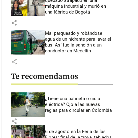
quedado atrapado en una
máquina industrial y murió en
una fábrica de Bogotá
share
Mal parqueado y robándose
agua de un hidrante para lavar el
bus: Así fue la sanción a un
conductor en Medellín
share
Te recomendamos
¿Tiene una patineta o cicla
eléctrica? Ojo a las nuevas
reglas para circular en Colombia
share
6 de agosto en la Feria de las
Flores: final de la trova, tablados