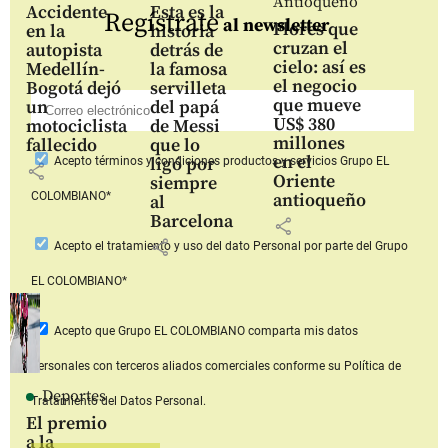
Antioqueño
Accidente
Esta es la
Regístrate
al newsletter
Flores que
en la
historia
cruzan el
autopista
detrás de
cielo: así es
Medellín-
la famosa
el negocio
Bogotá dejó
servilleta
que mueve
un
del papá
US$ 380
motociclista
de Messi
millones
fallecido
que lo
en el
ligó por
Acepto
términos y condiciones productos y servicios
Grupo EL
share
Oriente
siempre
COLOMBIANO*
antioqueño
al
Barcelona
share
share
Acepto
el tratamiento y uso del dato Personal
por parte del Grupo
EL COLOMBIANO*
Acepto que Grupo EL COLOMBIANO
comparta mis datos
personales con terceros aliados comerciales
conforme su Política de
Deportes
Tratamiento del Datos Personal.
El premio
a la