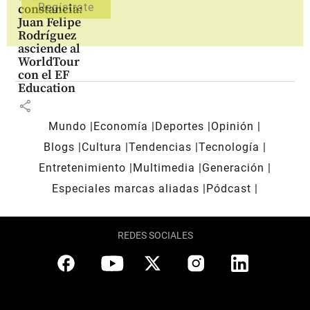
constancia:
Juan Felipe
Rodríguez
asciende al
WorldTour
con el EF
Education
share
Mundo
Economía
Deportes
Opinión
Blogs
Cultura
Tendencias
Tecnología
Entretenimiento
Multimedia
Generación
Especiales marcas aliadas
Pódcast
REDES SOCIALES