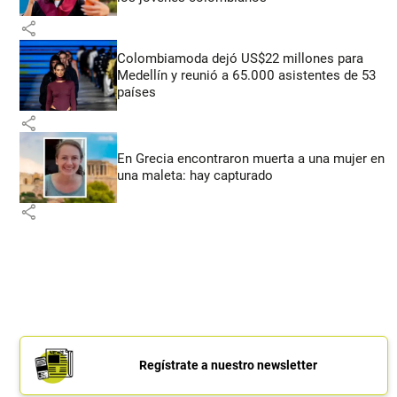
share
Colombiamoda dejó US$22 millones para
Medellín y reunió a 65.000 asistentes de 53
países
share
En Grecia encontraron muerta a una mujer en
una maleta: hay capturado
share
Regístrate a nuestro newsletter