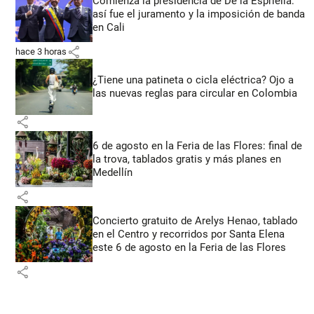
Comienza la presidencia de De la Espriella:
así fue el juramento y la imposición de banda
en Cali
share
hace 3 horas
¿Tiene una patineta o cicla eléctrica? Ojo a
las nuevas reglas para circular en Colombia
share
6 de agosto en la Feria de las Flores: final de
la trova, tablados gratis y más planes en
Medellín
share
Concierto gratuito de Arelys Henao, tablado
en el Centro y recorridos por Santa Elena
este 6 de agosto en la Feria de las Flores
share