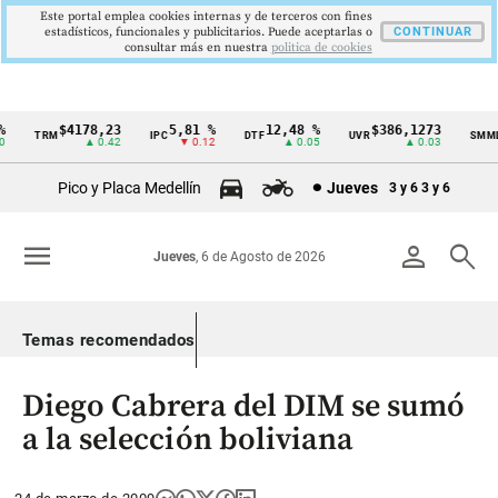
Este portal emplea cookies internas y de terceros con fines
estadísticos, funcionales y publicitarios. Puede aceptarlas o
CONTINUAR
consultar más en nuestra
politica de cookies
$4178,23
5,81 %
12,48 %
$386,1273
TRM
IPC
DTF
UVR
SMMLV
Cintillo
▲ 0.42
▼ 0.12
▲ 0.05
▲ 0.03
de
Pico y Placa Medellín
Jueves
3 y 6
3 y 6
indicadores
económicos
menu
person
search
Jueves
, 6 de Agosto de 2026
Colombia
Temas recomendados
Diego Cabrera del DIM se sumó
a la selección boliviana