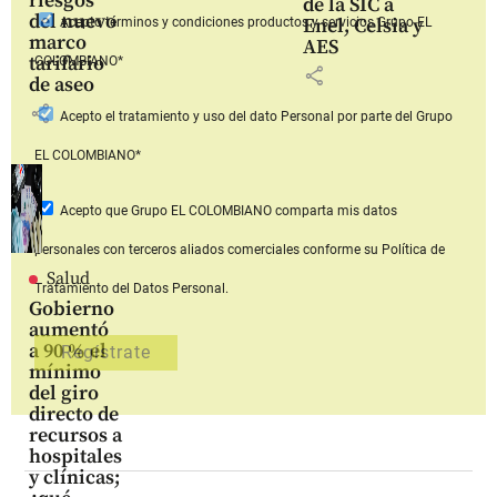
riesgos
de la SIC a
del nuevo
Enel, Celsia y
Acepto
términos y condiciones productos y servicios
Grupo EL
marco
AES
tarifario
COLOMBIANO*
share
de aseo
share
Acepto
el tratamiento y uso del dato Personal
por parte del Grupo
EL COLOMBIANO*
Acepto que Grupo EL COLOMBIANO
comparta mis datos
personales con terceros aliados comerciales
conforme su Política de
Salud
Tratamiento del Datos Personal.
Gobierno
aumentó
a 90 % el
mínimo
del giro
directo de
recursos a
hospitales
y clínicas;