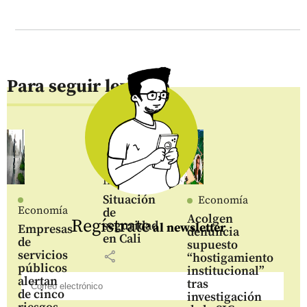
Para seguir leyendo
Inicio
Situación
Economía
Economía
de
Acolgen
Regístrate
seguridad
al newsletter
Empresas
denuncia
en Cali
de
supuesto
servicios
share
“hostigamiento
públicos
institucional”
alertan
tras
de cinco
investigación