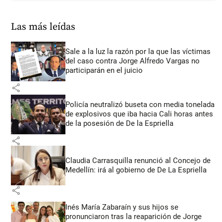
Las más leídas
Sale a la luz la razón por la que las víctimas
del caso contra Jorge Alfredo Vargas no
participarán en el juicio
share
Policía neutralizó buseta con media tonelada
de explosivos que iba hacia Cali horas antes
de la posesión de De la Espriella
share
Claudia Carrasquilla renunció al Concejo de
Medellín: irá al gobierno de De La Espriella
share
Inés María Zabaraín y sus hijos se
pronunciaron tras la reaparición de Jorge