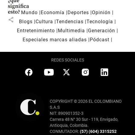
¿qué
significa
esto?
Mundo
Economía
Deportes
Opinión
share
Blogs
Cultura
Tendencias
Tecnología
Entretenimiento
Multimedia
Generación
Especiales marcas aliadas
Pódcast
REDES SOCIALES
COPYRIGHT © 2026 EL COLOMBIANO
S.A.S
NIT: 890901352-3
Carrera 48 N° 30 Sur - 119, Envigado,
Antioquia, Colombia.
CONMUTADOR:
(57) (604) 3315252