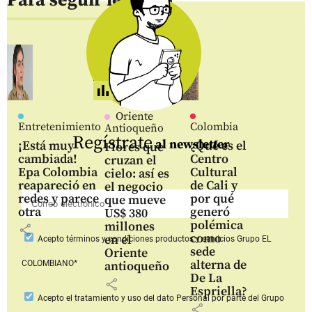
Para seguir leyendo
Oriente
Entretenimiento
Colombia
Antioqueño
Regístrate
al newsletter
¡Está muy
¿Qué es el
Flores que
cambiada!
Centro
cruzan el
Epa Colombia
Cultural
cielo: así es
reapareció en
de Cali y
el negocio
redes y parece
por qué
que mueve
otra
generó
US$ 380
polémica
millones
share
como
en el
Acepto
términos y condiciones productos y servicios
Grupo EL
sede
Oriente
alterna de
COLOMBIANO*
antioqueño
De La
share
Espriella?
Acepto
el tratamiento y uso del dato Personal
por parte del Grupo
share