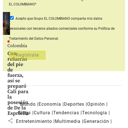
EL COLOMBIANO*
Acepto que Grupo EL COLOMBIANO
comparta mis datos
personales con terceros aliados comerciales
conforme su Política de
Tratamiento del Datos Personal.
Colombia
Con
refuerzo
del pie
de
fuerza,
así se
preparó
Cali para
la
posesión
Mundo
Economía
Deportes
Opinión
de De la
Blogs
Cultura
Tendencias
Tecnología
Espriella
share
Entretenimiento
Multimedia
Generación