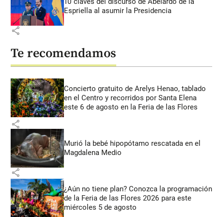
10 claves del discurso de Abelardo de la
Espriella al asumir la Presidencia
share
Te recomendamos
Concierto gratuito de Arelys Henao, tablado
en el Centro y recorridos por Santa Elena
este 6 de agosto en la Feria de las Flores
share
Murió la bebé hipopótamo rescatada en el
Magdalena Medio
share
¿Aún no tiene plan? Conozca la programación
de la Feria de las Flores 2026 para este
miércoles 5 de agosto