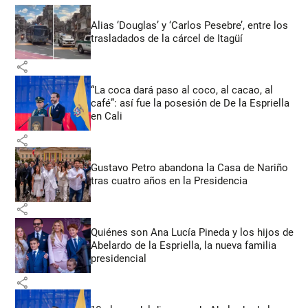
Alias ‘Douglas’ y ‘Carlos Pesebre’, entre los
trasladados de la cárcel de Itagüí
share
“La coca dará paso al coco, al cacao, al
café”: así fue la posesión de De la Espriella
en Cali
share
Gustavo Petro abandona la Casa de Nariño
tras cuatro años en la Presidencia
share
Quiénes son Ana Lucía Pineda y los hijos de
Abelardo de la Espriella, la nueva familia
presidencial
share