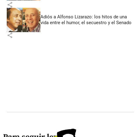
share
Adiós a Alfonso Lizarazo: los hitos de una
vida entre el humor, el secuestro y el Senado
share