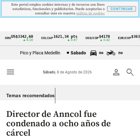
Este portal emplea cookies internas y de terceros con fines
estadísticos, funcionales y publicitarios. Puede aceptarlas o
CONTINUAR
consultar más en nuestra
politica de cookies
US$3342,60
1621,34 pts
$4178
$3639
ORO
COLCAP
USD/COP
EUR/COP
Cintillo
▲ 8.20
▲ 0.67
▲ 0.42
—
de
Pico y Placa Medellín
Sabado
no
no
indicadores
económicos
menu
person
search
Sábado
, 8 de Agosto de 2026
Colombia
Temas recomendados
Director de Anncol fue
condenado a ocho años de
cárcel