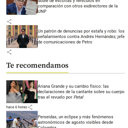
doble de escoltas y vehículos en
comparación con otros exdirectores de la
UNP
share
Un patrón de denuncias por estafa y robo: los
señalamientos contra Andrés Hernández, jefe
de comunicaciones de Petro
share
Te recomendamos
Ariana Grande y su cambio físico: las
declaraciones de la cantante sobre su cuerpo
tras el revuelo por
Petal
share
hace 6 horas
Perseidas, un eclipse y más fenómenos
astronómicos de agosto visibles desde
Colombia