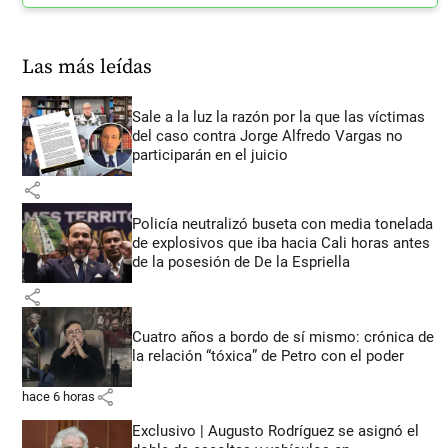
Las más leídas
Sale a la luz la razón por la que las víctimas
del caso contra Jorge Alfredo Vargas no
participarán en el juicio
share
Policía neutralizó buseta con media tonelada
de explosivos que iba hacia Cali horas antes
de la posesión de De la Espriella
share
Cuatro años a bordo de sí mismo: crónica de
la relación “tóxica” de Petro con el poder
share
hace 6 horas
Exclusivo | Augusto Rodríguez se asignó el