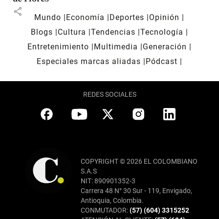
share
Mundo
Economía
Deportes
Opinión
Blogs
Cultura
Tendencias
Tecnología
Entretenimiento
Multimedia
Generación
Especiales marcas aliadas
Pódcast
REDES SOCIALES
COPYRIGHT © 2026 EL COLOMBIANO
S.A.S
NIT: 890901352-3
Carrera 48 N° 30 Sur - 119, Envigado,
Antioquia, Colombia.
CONMUTADOR:
(57) (604) 3315252