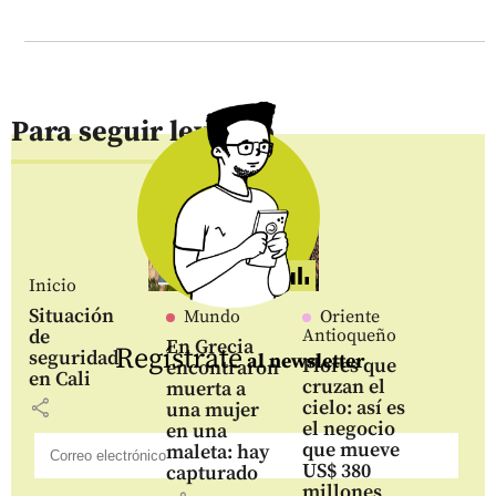
Para seguir leyendo
Inicio
Situación
Mundo
Oriente
de
Antioqueño
En Grecia
Regístrate
seguridad
al newsletter
Flores que
encontraron
en Cali
cruzan el
muerta a
share
cielo: así es
una mujer
el negocio
en una
que mueve
maleta: hay
US$ 380
capturado
millones