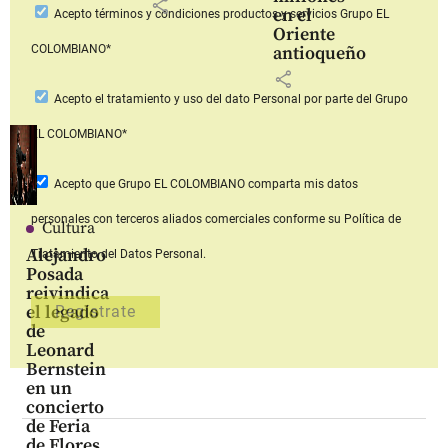
share
en el
Acepto
términos y condiciones productos y servicios
Grupo EL
Oriente
COLOMBIANO*
antioqueño
share
Acepto
el tratamiento y uso del dato Personal
por parte del Grupo
EL COLOMBIANO*
Acepto que Grupo EL COLOMBIANO
comparta mis datos
personales con terceros aliados comerciales
conforme su Política de
Cultura
Alejandro
Tratamiento del Datos Personal.
Posada
reivindica
el legado
de
Leonard
Bernstein
en un
concierto
de Feria
de Flores