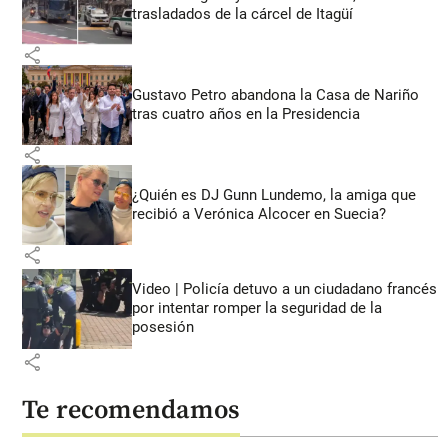
trasladados de la cárcel de Itagüí
share
Gustavo Petro abandona la Casa de Nariño
tras cuatro años en la Presidencia
share
¿Quién es DJ Gunn Lundemo, la amiga que
recibió a Verónica Alcocer en Suecia?
share
Video | Policía detuvo a un ciudadano francés
por intentar romper la seguridad de la
posesión
share
Te recomendamos