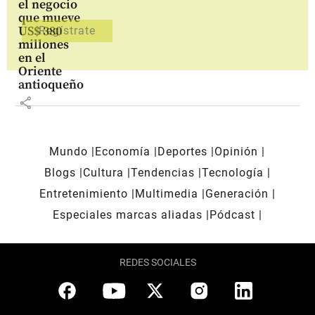
el negocio
que mueve
US$ 380
millones
en el
Oriente
antioqueño
share
Mundo
Economía
Deportes
Opinión
Blogs
Cultura
Tendencias
Tecnología
Entretenimiento
Multimedia
Generación
Especiales marcas aliadas
Pódcast
REDES SOCIALES