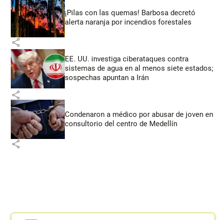
¡Pilas con las quemas! Barbosa decretó
alerta naranja por incendios forestales
share
EE. UU. investiga ciberataques contra
sistemas de agua en al menos siete estados;
sospechas apuntan a Irán
share
Condenaron a médico por abusar de joven en
consultorio del centro de Medellín
share