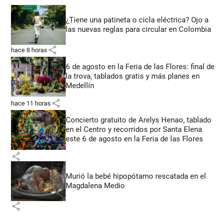
¿Tiene una patineta o cicla eléctrica? Ojo a
las nuevas reglas para circular en Colombia
share
hace 8 horas
6 de agosto en la Feria de las Flores: final de
la trova, tablados gratis y más planes en
Medellín
share
hace 11 horas
Concierto gratuito de Arelys Henao, tablado
en el Centro y recorridos por Santa Elena
este 6 de agosto en la Feria de las Flores
share
Murió la bebé hipopótamo rescatada en el
Magdalena Medio
share