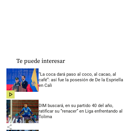
Te puede interesar
“La coca dará paso al coco, al cacao, al
café”: así fue la posesión de De la Espriella
en Cali
share
DIM buscará, en su partido 40 del año,
ratificar su “renacer” en Liga enfrentando al
Tolima
share