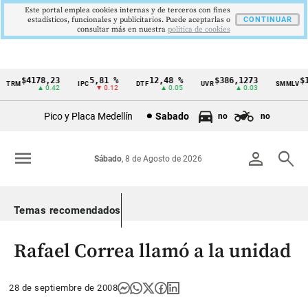
Este portal emplea cookies internas y de terceros con fines
estadísticos, funcionales y publicitarios. Puede aceptarlas o
CONTINUAR
consultar más en nuestra
politica de cookies
$4178,23
5,81 %
12,48 %
$386,1273
$1.7
RM
IPC
DTF
UVR
SMMLV
Cintillo
▲ 0.42
▼ 0.12
▲ 0.05
▲ 0.03
de
Pico y Placa Medellín
Sabado
no
no
indicadores
económicos
menu
person
search
Sábado
, 8 de Agosto de 2026
Colombia
Temas recomendados
Rafael Correa llamó a la unidad
28 de septiembre de 2008