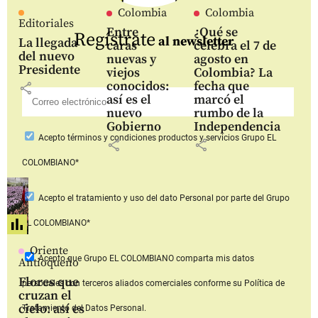
Colombia
Colombia
Editoriales
Entre
¿Qué se
Regístrate
al newsletter
La llegada
caras
celebra el 7 de
del nuevo
nuevas y
agosto en
Presidente
viejos
Colombia? La
conocidos:
fecha que
share
así es el
marcó el
nuevo
rumbo de la
Gobierno
Independencia
Acepto
términos y condiciones productos y servicios
Grupo EL
share
share
COLOMBIANO*
Acepto
el tratamiento y uso del dato Personal
por parte del Grupo
EL COLOMBIANO*
Oriente
Acepto que Grupo EL COLOMBIANO
comparta mis datos
Antioqueño
Flores que
personales con terceros aliados comerciales
conforme su Política de
cruzan el
cielo: así es
Tratamiento del Datos Personal.