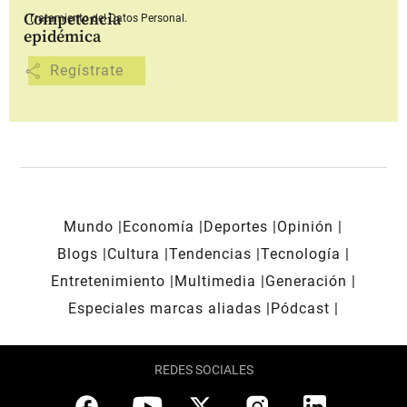
Competencia
Tratamiento del Datos Personal.
epidémica
share
Mundo
Economía
Deportes
Opinión
Blogs
Cultura
Tendencias
Tecnología
Entretenimiento
Multimedia
Generación
Especiales marcas aliadas
Pódcast
REDES SOCIALES