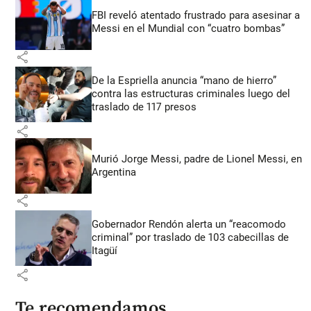
FBI reveló atentado frustrado para asesinar a
Messi en el Mundial con “cuatro bombas”
share
De la Espriella anuncia “mano de hierro”
contra las estructuras criminales luego del
traslado de 117 presos
share
Murió Jorge Messi, padre de Lionel Messi, en
Argentina
share
Gobernador Rendón alerta un “reacomodo
criminal” por traslado de 103 cabecillas de
Itagüí
share
Te recomendamos