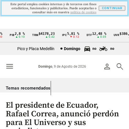
Este portal emplea cookies internas y de terceros con fines
estadísticos, funcionales y publicitarios. Puede aceptarlas o
CONTINUAR
consultar más en nuestra
politica de cookies
2,8 %
$4178,23
5,81 %
12,48 %
$386,1
PIB
TRM
IPC
DTF
UVR
Cintillo
▲ 0.10
▲ 0.42
▼ 0.12
▲ 0.05
▲ 0
de
Pico y Placa Medellín
Domingo
no
no
indicadores
económicos
menu
person
search
Domingo
, 9 de Agosto de 2026
Colombia
Temas recomendados
El presidente de Ecuador,
Rafael Correa, anunció perdón
para El Universo y sus