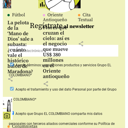
Fútbol
Oriente
Cita
Antioqueño
Textual
La pelota
Regístrate
al newsletter
Flores que
de la
cruzan el
‘Mano de
cielo: así es
Dios’ sale a
share
el negocio
subasta:
que mueve
¿cuánto
US$ 380
vale el
millones
histórico
en el
balón de
Acepto
términos y condiciones productos y servicios
Grupo EL
Oriente
Maradona?
COLOMBIANO*
antioqueño
share
share
Acepto
el tratamiento y uso del dato Personal
por parte del Grupo
EL COLOMBIANO*
Acepto que Grupo EL COLOMBIANO
comparta mis datos
personales con terceros aliados comerciales
conforme su Política de
Columnistas