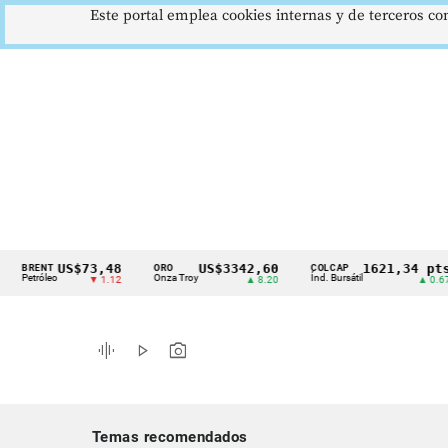
Este portal emplea cookies internas y de terceros con
US$73,48
US$3342,60
1621,34 pts
ENT
ORO
COLCAP
Cintillo
róleo
Onza Troy
Índ. Bursátil
D
▼ 1.12
▲ 8.20
▲ 0.67
de
indicadores
graphic_eq
play_arrow
photo_camera
económicos
Colombia
Temas recomendados