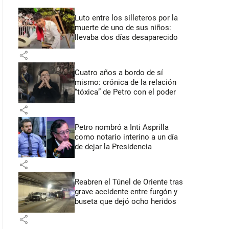
Luto entre los silleteros por la
muerte de uno de sus niños:
llevaba dos días desaparecido
share
Cuatro años a bordo de sí
mismo: crónica de la relación
“tóxica” de Petro con el poder
share
Petro nombró a Inti Asprilla
como notario interino a un día
de dejar la Presidencia
share
Reabren el Túnel de Oriente tras
grave accidente entre furgón y
buseta que dejó ocho heridos
share