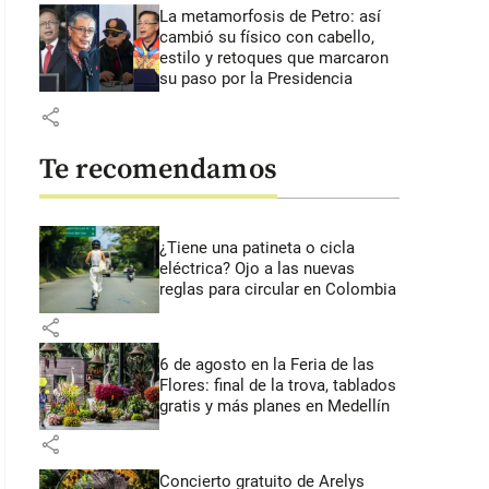
La metamorfosis de Petro: así
cambió su físico con cabello,
estilo y retoques que marcaron
su paso por la Presidencia
share
Te recomendamos
¿Tiene una patineta o cicla
eléctrica? Ojo a las nuevas
reglas para circular en Colombia
share
6 de agosto en la Feria de las
Flores: final de la trova, tablados
gratis y más planes en Medellín
share
Concierto gratuito de Arelys