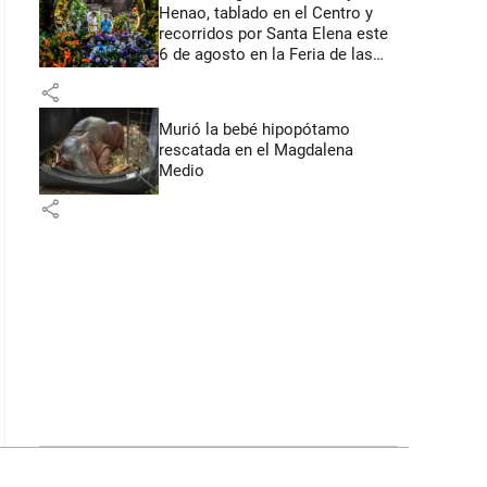
Henao, tablado en el Centro y
recorridos por Santa Elena este
6 de agosto en la Feria de las
Flores
share
Murió la bebé hipopótamo
rescatada en el Magdalena
Medio
share