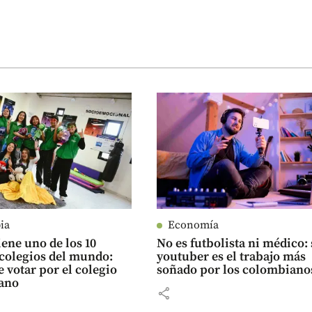
ia
Economía
iene uno de los 10
No es futbolista ni médico: 
colegios del mundo:
youtuber es el trabajo más
e votar por el colegio
soñado por los colombiano
ano
share