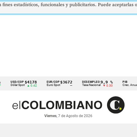
 fines estadísticos, funcionales y publicitarios. Puede aceptarlas
$4178
$3672
9,9 %
2,8 
USD/COP
EUR/COP
DESEMPLEO
PIB
ólar Spot
Euro Spot
Tasa Nacional
Crec. Anual
▲ 0.42
—
▼ 0.30
▲ 0.1
Viernes
, 7 de Agosto de 2026