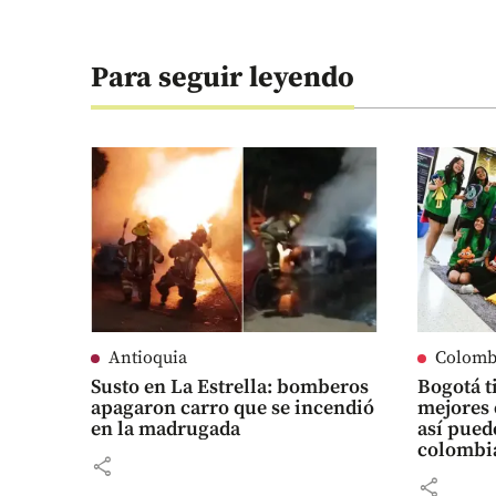
Para seguir leyendo
Antioquia
Colomb
Susto en La Estrella: bomberos
Bogotá t
apagaron carro que se incendió
mejores 
en la madrugada
así pued
colombi
share
share