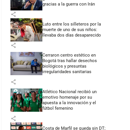
gracias a la guerra con Irán
share
Luto entre los silleteros por la
muerte de uno de sus niños:
llevaba dos días desaparecido
share
Cerraron centro estético en
Bogotá tras hallar desechos
biológicos y presuntas
irregularidades sanitarias
share
Atlético Nacional recibió un
emotivo homenaje por su
apuesta a la innovación y el
fútbol femenino
share
Costa de Marfil se queda sin DT;