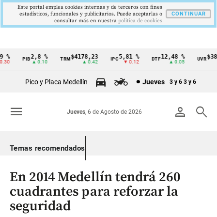
Este portal emplea cookies internas y de terceros con fines
estadísticos, funcionales y publicitarios. Puede aceptarlas o
CONTINUAR
consultar más en nuestra
politica de cookies
 %
2,8 %
$4178,23
5,81 %
12,48 %
$386
PIB
TRM
IPC
DTF
UVR
Cintillo
30
▲ 0.10
▲ 0.42
▼ 0.12
▲ 0.05
de
Pico y Placa Medellín
Jueves
3 y 6
3 y 6
indicadores
económicos
menu
person
search
Jueves
, 6 de Agosto de 2026
Colombia
Temas recomendados
En 2014 Medellín tendrá 260
cuadrantes para reforzar la
seguridad