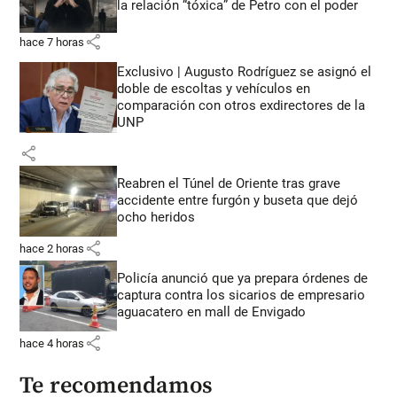
la relación “tóxica” de Petro con el poder
share
hace 7 horas
Exclusivo | Augusto Rodríguez se asignó el
doble de escoltas y vehículos en
comparación con otros exdirectores de la
UNP
share
Reabren el Túnel de Oriente tras grave
accidente entre furgón y buseta que dejó
ocho heridos
share
hace 2 horas
Policía anunció que ya prepara órdenes de
captura contra los sicarios de empresario
aguacatero en mall de Envigado
share
hace 4 horas
Te recomendamos