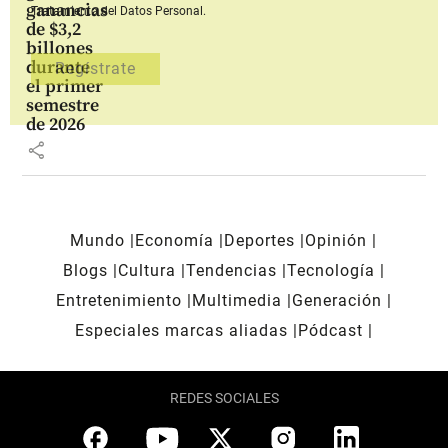
ganancias
Tratamiento del Datos Personal.
de $3,2
billones
durante
el primer
semestre
de 2026
share
Mundo
Economía
Deportes
Opinión
Blogs
Cultura
Tendencias
Tecnología
Entretenimiento
Multimedia
Generación
Especiales marcas aliadas
Pódcast
REDES SOCIALES