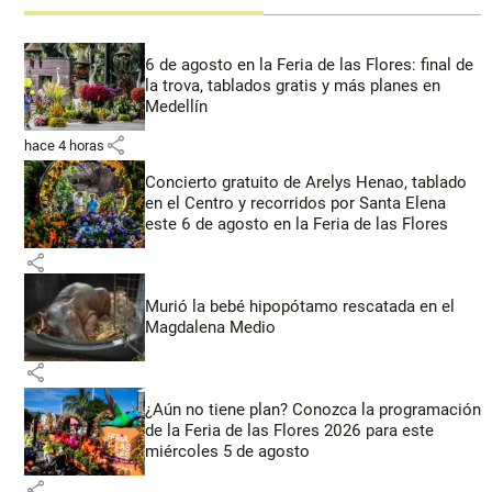
6 de agosto en la Feria de las Flores: final de
la trova, tablados gratis y más planes en
Medellín
share
hace 4 horas
Concierto gratuito de Arelys Henao, tablado
en el Centro y recorridos por Santa Elena
este 6 de agosto en la Feria de las Flores
share
Murió la bebé hipopótamo rescatada en el
Magdalena Medio
share
¿Aún no tiene plan? Conozca la programación
de la Feria de las Flores 2026 para este
miércoles 5 de agosto
share