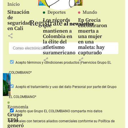
Inicio
Situación
Deportes
Mundo
de
Los récords
En Grecia
Regístrate
seguridad
al newsletter
que
encontraron
en Cali
mantienen a
muerta a
share
Colombia en
una mujer
la élite del
en una
atletismo
maleta: hay
suramericano
capturado
share
share
Acepto
términos y condiciones productos y servicios
Grupo EL
COLOMBIANO*
Acepto
el tratamiento y uso del dato Personal
por parte del Grupo
EL COLOMBIANO*
Economía
Acepto que Grupo EL COLOMBIANO
comparta mis datos
Grupo
EPM
personales con terceros aliados comerciales
conforme su Política de
generó