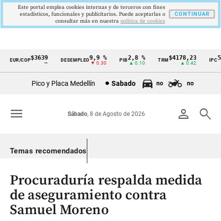
Este portal emplea cookies internas y de terceros con fines
estadísticos, funcionales y publicitarios. Puede aceptarlas o
CONTINUAR
consultar más en nuestra
politica de cookies
$3639
9,9 %
2,8 %
$4178,23
5,8
EUR/COP
DESEMPLEO
PIB
TRM
IPC
Cintillo
—
▼ 0.30
▲ 0.10
▲ 0.42
▼ 
de
Pico y Placa Medellín
Sabado
no
no
indicadores
económicos
menu
person
search
Sábado
, 8 de Agosto de 2026
Colombia
Temas recomendados
Procuraduría respalda medida
de aseguramiento contra
Samuel Moreno