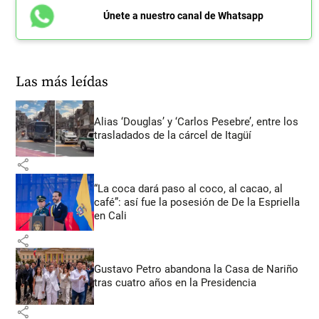
Únete a nuestro canal de Whatsapp
Las más leídas
Alias ‘Douglas’ y ‘Carlos Pesebre’, entre los
trasladados de la cárcel de Itagüí
share
“La coca dará paso al coco, al cacao, al
café”: así fue la posesión de De la Espriella
en Cali
share
Gustavo Petro abandona la Casa de Nariño
tras cuatro años en la Presidencia
share