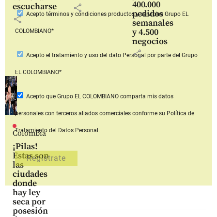
400.000
escucharse
share
pedidos
Acepto
términos y condiciones productos y servicios
Grupo EL
share
semanales
y 4.500
COLOMBIANO*
negocios
share
Acepto
el tratamiento y uso del dato Personal
por parte del Grupo
EL COLOMBIANO*
Acepto que Grupo EL COLOMBIANO
comparta mis datos
personales con terceros aliados comerciales
conforme su Política de
Tratamiento del Datos Personal.
Colombia
¡Pilas!
Estas son
las
ciudades
donde
hay ley
seca por
posesión