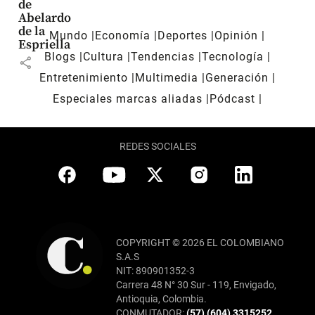
de
Abelardo
de la
Mundo
Economía
Deportes
Opinión
Espriella
Blogs
Cultura
Tendencias
Tecnología
share
Entretenimiento
Multimedia
Generación
Especiales marcas aliadas
Pódcast
REDES SOCIALES
COPYRIGHT © 2026 EL COLOMBIANO
S.A.S
NIT: 890901352-3
Carrera 48 N° 30 Sur - 119, Envigado,
Antioquia, Colombia.
CONMUTADOR:
(57) (604) 3315252