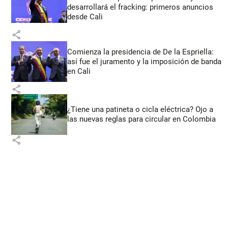
desarrollará el fracking: primeros anuncios
desde Cali
share
Comienza la presidencia de De la Espriella:
así fue el juramento y la imposición de banda
en Cali
share
¿Tiene una patineta o cicla eléctrica? Ojo a
las nuevas reglas para circular en Colombia
share