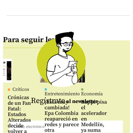
Para seguir leyendo
Críticos
Entretenimiento
Economía
Crónicas
Regístrate
al newsletter
¡Está muy
Rappi pisa
de un Fan
cambiada!
el
Fatal:
Epa Colombia
acelerador
Estados
reapareció en
en
Alterados
redes y parece
Medellín,
decide
otra
ya suma
volver a