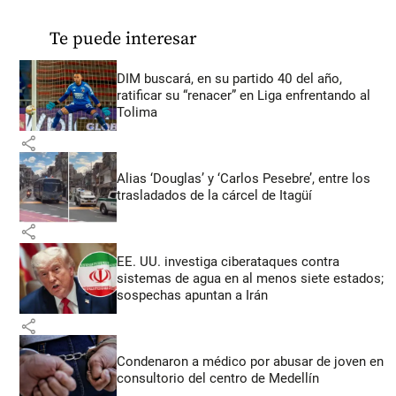
Te puede interesar
DIM buscará, en su partido 40 del año,
ratificar su “renacer” en Liga enfrentando al
Tolima
share
Alias ‘Douglas’ y ‘Carlos Pesebre’, entre los
trasladados de la cárcel de Itagüí
share
EE. UU. investiga ciberataques contra
sistemas de agua en al menos siete estados;
sospechas apuntan a Irán
share
Condenaron a médico por abusar de joven en
consultorio del centro de Medellín