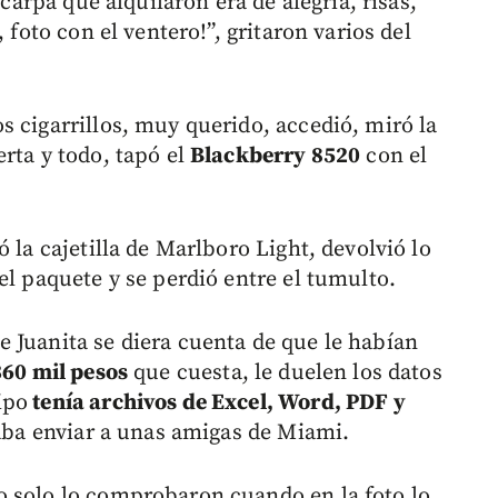
 carpa que alquilaron era de alegría, risas,
 foto con el ventero!”, gritaron varios del
s cigarrillos, muy querido, accedió, miró la
rta y todo, tapó el
Blackberry 8520
con el
 la cajetilla de Marlboro Light, devolvió lo
el paquete y se perdió entre el tumulto.
 Juanita se diera cuenta de que le habían
360 mil pesos
que cuesta, le duelen los datos
ipo
tenía archivos de Excel, Word, PDF y
aba enviar a unas amigas de Miami.
o solo lo comprobaron cuando en la foto lo