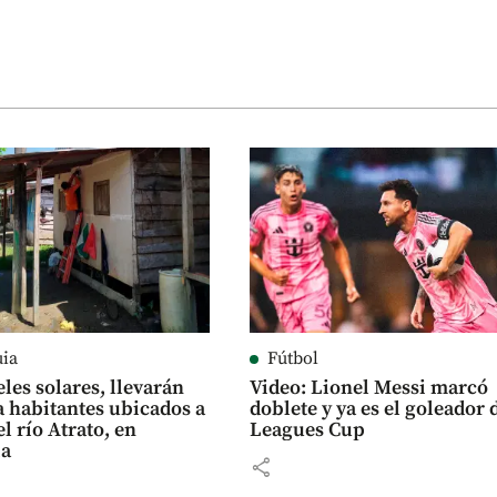
uia
Fútbol
les solares, llevarán
Video: Lionel Messi marcó
a habitantes ubicados a
doblete y ya es el goleador 
el río Atrato, en
Leagues Cup
ia
share