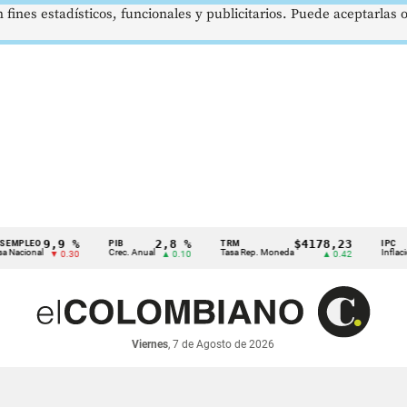
 fines estadísticos, funcionales y publicitarios. Puede aceptarlas
9,9 %
2,8 %
$4178,23
EO
PIB
TRM
IPC
nal
Crec. Anual
Tasa Rep. Moneda
Inflación anua
▼ 0.30
▲ 0.10
▲ 0.42
Viernes
, 7 de Agosto de 2026