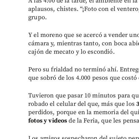
A las 4:00 de la tarde, el ambiente en la
aplausos, chistes. “¡Foto con el ventero,
grupo.
Y el moreno que se acercó a vender uno
cámara y, mientras tanto, con boca abie
cajón de mecato y lo escondió.
Pero su frialdad no terminó ahí. Entregó
que sobró de los 4.000 pesos que costó 
Tuvieron que pasar 10 minutos para que
robado el celular del que, más que los
perdidos, porque en la memoria del qu
fotos y videos
de la Feria, que les pens
Los amigos sospecharon del sujeto per