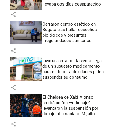
llevaba dos días desaparecido
share
Cerraron centro estético en
Bogotá tras hallar desechos
biológicos y presuntas
irregularidades sanitarias
share
Invima alerta por la venta ilegal
de un supuesto medicamento
para el dolor: autoridades piden
suspender su consumo
share
El Chelsea de Xabi Alonso
tendrá un “nuevo fichaje”:
levantaron la suspensión por
dopaje al ucraniano Mijailo
Mudryk
share