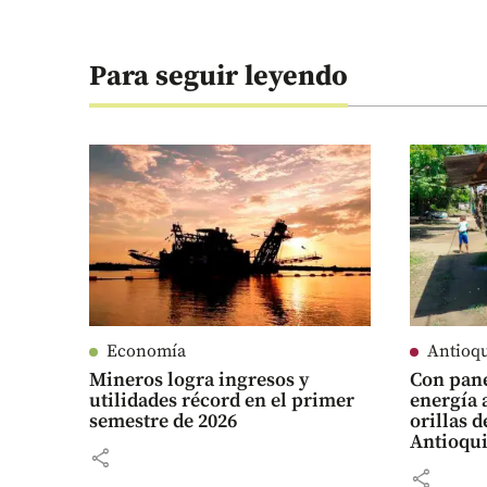
Para seguir leyendo
Economía
Antioq
Mineros logra ingresos y
Con pane
utilidades récord en el primer
energía 
semestre de 2026
orillas d
Antioqu
share
share