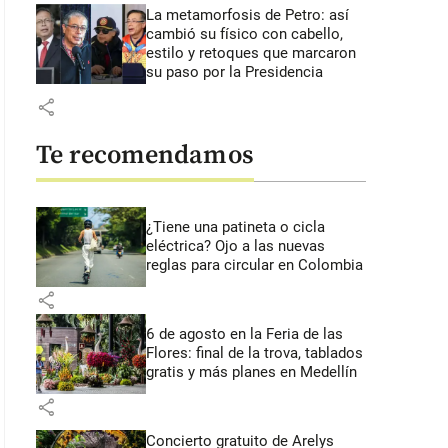
La metamorfosis de Petro: así
cambió su físico con cabello,
estilo y retoques que marcaron
su paso por la Presidencia
share
Te recomendamos
¿Tiene una patineta o cicla
eléctrica? Ojo a las nuevas
reglas para circular en Colombia
share
6 de agosto en la Feria de las
Flores: final de la trova, tablados
gratis y más planes en Medellín
share
Concierto gratuito de Arelys