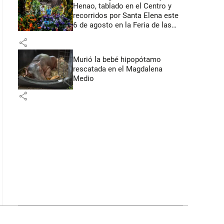
Henao, tablado en el Centro y
recorridos por Santa Elena este
6 de agosto en la Feria de las
Flores
share
Murió la bebé hipopótamo
rescatada en el Magdalena
Medio
share