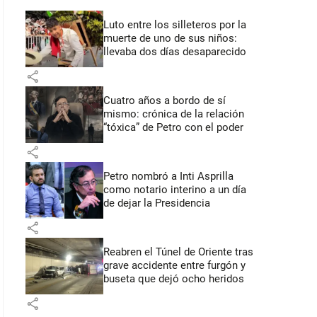
Luto entre los silleteros por la
muerte de uno de sus niños:
llevaba dos días desaparecido
share
Cuatro años a bordo de sí
mismo: crónica de la relación
“tóxica” de Petro con el poder
share
Petro nombró a Inti Asprilla
como notario interino a un día
de dejar la Presidencia
share
Reabren el Túnel de Oriente tras
grave accidente entre furgón y
buseta que dejó ocho heridos
share