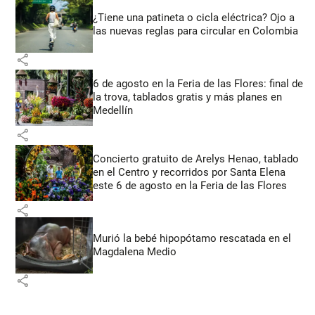
¿Tiene una patineta o cicla eléctrica? Ojo a
las nuevas reglas para circular en Colombia
share
6 de agosto en la Feria de las Flores: final de
la trova, tablados gratis y más planes en
Medellín
share
Concierto gratuito de Arelys Henao, tablado
en el Centro y recorridos por Santa Elena
este 6 de agosto en la Feria de las Flores
share
Murió la bebé hipopótamo rescatada en el
Magdalena Medio
share