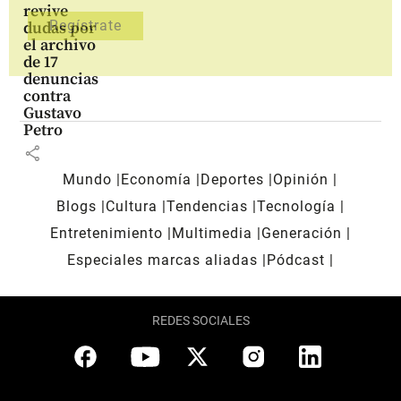
revive
dudas por
el archivo
de 17
denuncias
contra
Gustavo
Petro
share
Mundo
Economía
Deportes
Opinión
Blogs
Cultura
Tendencias
Tecnología
Entretenimiento
Multimedia
Generación
Especiales marcas aliadas
Pódcast
REDES SOCIALES