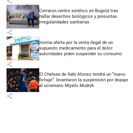
share
Cerraron centro estético en Bogotá tras
hallar desechos biológicos y presuntas
irregularidades sanitarias
share
Invima alerta por la venta ilegal de un
supuesto medicamento para el dolor:
autoridades piden suspender su consumo
share
El Chelsea de Xabi Alonso tendrá un “nuevo
fichaje”: levantaron la suspensión por dopaje
al ucraniano Mijailo Mudryk
share