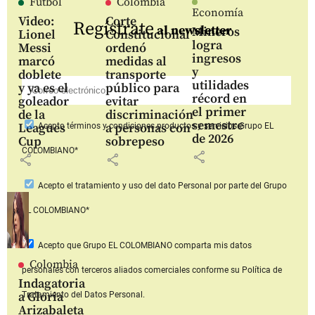
Fútbol
Colombia
Economía
Video:
Corte
Regístrate
al newsletter
Mineros
Lionel
Constitucional
logra
Messi
ordenó
ingresos
marcó
medidas al
y
doblete
transporte
utilidades
y ya es el
público para
récord en
goleador
evitar
el primer
de la
discriminación
semestre
Leagues
a personas con
Acepto
términos y condiciones productos y servicios
Grupo EL
de 2026
Cup
sobrepeso
COLOMBIANO*
share
share
share
Acepto
el tratamiento y uso del dato Personal
por parte del Grupo
EL COLOMBIANO*
Acepto que Grupo EL COLOMBIANO
comparta mis datos
Colombia
personales con terceros aliados comerciales
conforme su Política de
Indagatoria
a Gloria
Tratamiento del Datos Personal.
Arizabaleta