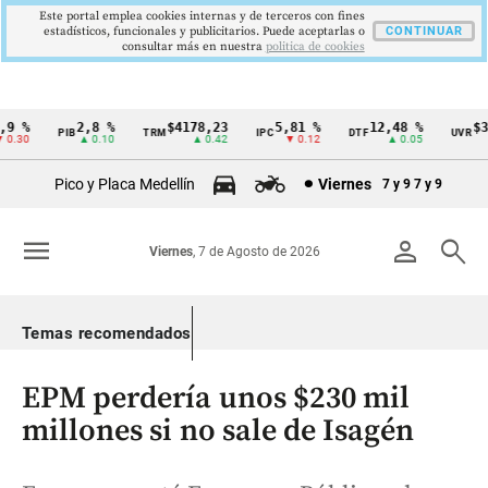
Este portal emplea cookies internas y de terceros con fines
estadísticos, funcionales y publicitarios. Puede aceptarlas o
CONTINUAR
consultar más en nuestra
politica de cookies
 %
2,8 %
$4178,23
5,81 %
12,48 %
$386
PIB
TRM
IPC
DTF
UVR
Cintillo
.30
▲ 0.10
▲ 0.42
▼ 0.12
▲ 0.05
de
Pico y Placa Medellín
Viernes
7 y 9
7 y 9
indicadores
económicos
menu
person
search
Viernes
, 7 de Agosto de 2026
Colombia
Temas recomendados
EPM perdería unos $230 mil
millones si no sale de Isagén