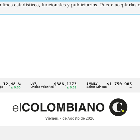
 fines estadísticos, funcionales y publicitarios. Puede aceptarlas
48 %
$386,1273
$1.750.905
UVR
SMMLV
BRENT
Unidad Valor Real
Salario Mínimo
Petróle
 0.05
▲ 0.03
—
Viernes
, 7 de Agosto de 2026