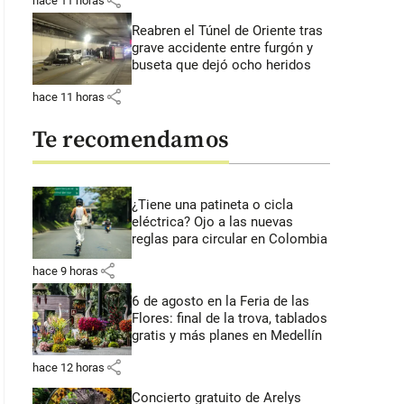
share
hace 11 horas
Reabren el Túnel de Oriente tras
grave accidente entre furgón y
buseta que dejó ocho heridos
share
hace 11 horas
Te recomendamos
¿Tiene una patineta o cicla
eléctrica? Ojo a las nuevas
reglas para circular en Colombia
share
hace 9 horas
6 de agosto en la Feria de las
Flores: final de la trova, tablados
gratis y más planes en Medellín
share
hace 12 horas
Concierto gratuito de Arelys