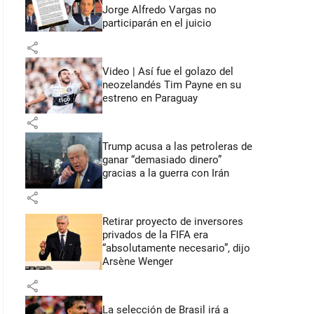
Jorge Alfredo Vargas no
participarán en el juicio
share
Video | Así fue el golazo del
neozelandés Tim Payne en su
estreno en Paraguay
share
Trump acusa a las petroleras de
ganar “demasiado dinero”
gracias a la guerra con Irán
share
Retirar proyecto de inversores
privados de la FIFA era
“absolutamente necesario”, dijo
Arsène Wenger
share
La selección de Brasil irá a