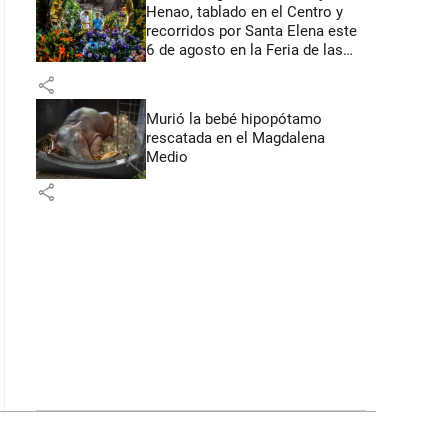
Henao, tablado en el Centro y
recorridos por Santa Elena este
6 de agosto en la Feria de las
Flores
share
Murió la bebé hipopótamo
rescatada en el Magdalena
Medio
share