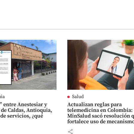
uia
Salud
 entre Anestesiar y
Actualizan reglas para
 de Caldas, Antioquia,
telemedicina en Colombia:
 de servicios, ¿qué
MinSalud sacó resolución 
fortalece uso de mecanism
digitales
share