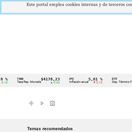
Este portal emplea cookies internas y de terceros con
$4178,23
5,81 %
12,
TRM
IPC
DTF
Cintillo
Tasa Rep. Moneda
Inflación anual
Dep. Término Fijo
▲ 0.42
▼ 0.12
▲
de
indicadores
graphic_eq
play_arrow
photo_camera
económicos
Colombia
Temas recomendados