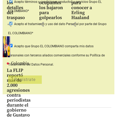
los
ocupantes
para
Acepto
términos y condiciones productos y servicios
Grupo EL
detalles
los bajaron
conocer a
COLOMBIANO*
del
para
Erling
traspaso
golpearlos
Haaland
share
share
share
Acepto
el tratamiento y uso del dato Personal
por parte del Grupo
EL COLOMBIANO*
Acepto que Grupo EL COLOMBIANO
comparta mis datos
personales con terceros aliados comerciales
conforme su Política de
Colombia
Tratamiento del Datos Personal.
La FLIP
reportó
más de
2.000
agresiones
contra
periodistas
durante el
gobierno
de Gustavo