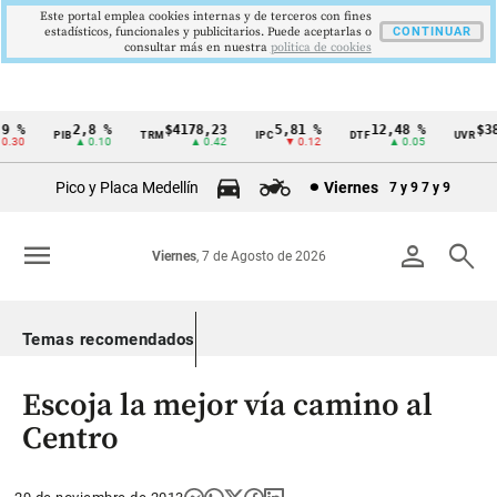
Este portal emplea cookies internas y de terceros con fines
estadísticos, funcionales y publicitarios. Puede aceptarlas o
CONTINUAR
consultar más en nuestra
politica de cookies
 %
2,8 %
$4178,23
5,81 %
12,48 %
$386
PIB
TRM
IPC
DTF
UVR
Cintillo
30
▲ 0.10
▲ 0.42
▼ 0.12
▲ 0.05
de
Pico y Placa Medellín
Viernes
7 y 9
7 y 9
indicadores
económicos
menu
person
search
Viernes
, 7 de Agosto de 2026
Colombia
Temas recomendados
Escoja la mejor vía camino al
Centro