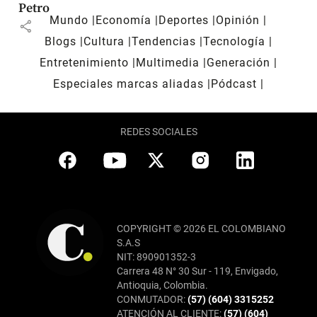
Petro
Mundo
Economía
Deportes
Opinión
share
Blogs
Cultura
Tendencias
Tecnología
Entretenimiento
Multimedia
Generación
Especiales marcas aliadas
Pódcast
REDES SOCIALES
COPYRIGHT © 2026 EL COLOMBIANO
S.A.S
NIT: 890901352-3
Carrera 48 N° 30 Sur - 119, Envigado,
Antioquia, Colombia.
CONMUTADOR:
(57) (604) 3315252
ATENCIÓN AL CLIENTE:
(57) (604)