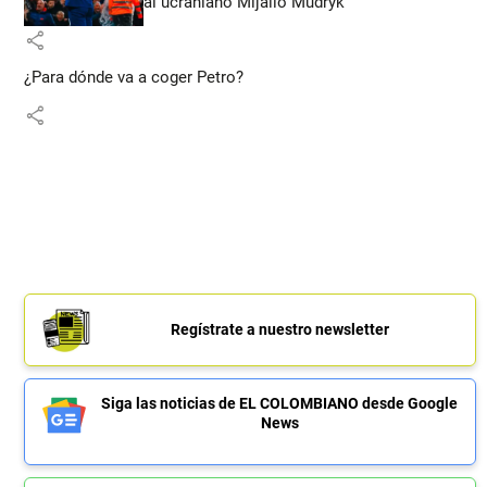
al ucraniano Mijailo Mudryk
share
¿Para dónde va a coger Petro?
share
Regístrate a nuestro newsletter
Siga las noticias de EL COLOMBIANO desde Google
News