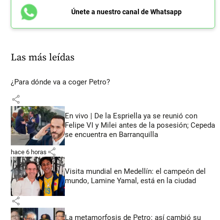
Únete a nuestro canal de Whatsapp
Las más leídas
¿Para dónde va a coger Petro?
share
En vivo | De la Espriella ya se reunió con
Felipe VI y Milei antes de la posesión; Cepeda
se encuentra en Barranquilla
share
hace 6 horas
Visita mundial en Medellín: el campeón del
mundo, Lamine Yamal, está en la ciudad
share
La metamorfosis de Petro: así cambió su