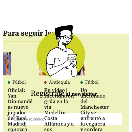
Para seguir leyendo
Fútbol
Antioquia
Fútbol
Oficial:
En video |
Un
Regístrate
al newsletter
Yan
Incendiaron
aficionado
Diomandé
grúa en la
del
es nuevo
vía
Manchester
jugador
Medellín-
City se
del Real
Costa
enfrentó a
Madrid;
Atlántica y a
la ceguera
conozca
sus
y sordera