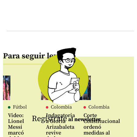
Para seguir leyendo
Fútbol
Colombia
Colombia
Video:
Indagatoria
Corte
Regístrate
al newsletter
Lionel
a Gloria
Constitucional
Messi
Arizabaleta
ordenó
marcó
revive
medidas al