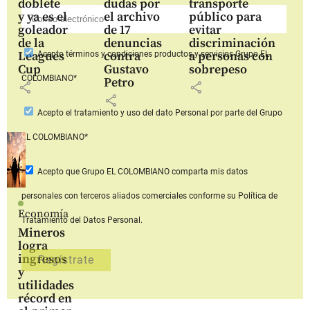
doblete
dudas por
transporte
y ya es el
el archivo
público para
goleador
de 17
evitar
de la
denuncias
discriminación
Leagues
contra
a personas con
Acepto
términos y condiciones productos y servicios
Grupo EL
Cup
Gustavo
sobrepeso
COLOMBIANO*
Petro
share
share
share
Acepto
el tratamiento y uso del dato Personal
por parte del Grupo
EL COLOMBIANO*
Acepto que Grupo EL COLOMBIANO
comparta mis datos
personales con terceros aliados comerciales
conforme su Política de
Economía
Tratamiento del Datos Personal.
Mineros
logra
ingresos
y
utilidades
récord en