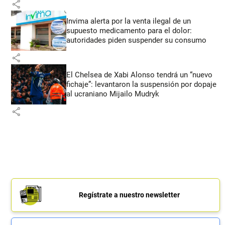
share
Invima alerta por la venta ilegal de un
supuesto medicamento para el dolor:
autoridades piden suspender su consumo
share
El Chelsea de Xabi Alonso tendrá un “nuevo
fichaje”: levantaron la suspensión por dopaje
al ucraniano Mijailo Mudryk
share
Regístrate a nuestro newsletter