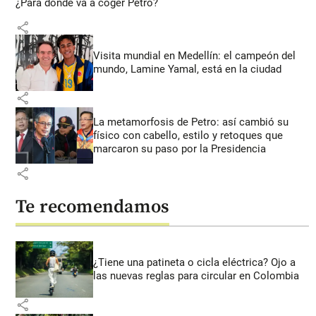
¿Para dónde va a coger Petro?
share
Visita mundial en Medellín: el campeón del
mundo, Lamine Yamal, está en la ciudad
share
La metamorfosis de Petro: así cambió su
físico con cabello, estilo y retoques que
marcaron su paso por la Presidencia
share
Te recomendamos
¿Tiene una patineta o cicla eléctrica? Ojo a
las nuevas reglas para circular en Colombia
share