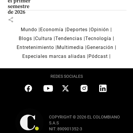
el primer
semestre
de 2026
share
Mundo
Economía
Deportes
Opinión
Blogs
Cultura
Tendencias
Tecnología
Entretenimiento
Multimedia
Generación
Especiales marcas aliadas
Pódcast
REDES SOCIALES
COPYRIGHT © 2026 EL COLOMBIANO
S.A.S
NIT: 890901352-3