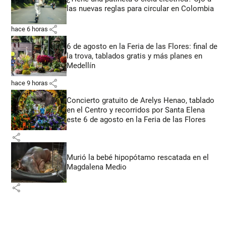
las nuevas reglas para circular en Colombia
share
hace 6 horas
6 de agosto en la Feria de las Flores: final de
la trova, tablados gratis y más planes en
Medellín
share
hace 9 horas
Concierto gratuito de Arelys Henao, tablado
en el Centro y recorridos por Santa Elena
este 6 de agosto en la Feria de las Flores
share
Murió la bebé hipopótamo rescatada en el
Magdalena Medio
share