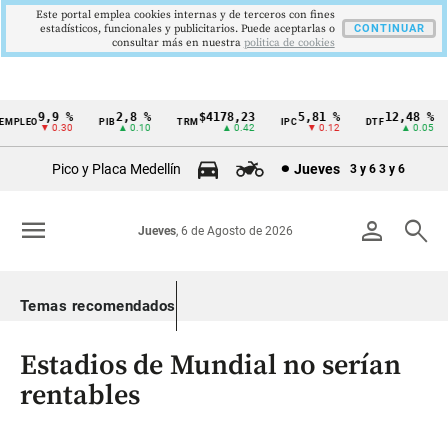
Este portal emplea cookies internas y de terceros con fines
estadísticos, funcionales y publicitarios. Puede aceptarlas o
CONTINUAR
consultar más en nuestra
politica de cookies
9,9 %
2,8 %
$4178,23
5,81 %
12,48 %
PLEO
PIB
TRM
IPC
DTF
Cintillo
▼ 0.30
▲ 0.10
▲ 0.42
▼ 0.12
▲ 0.05
de
Pico y Placa Medellín
Jueves
3 y 6
3 y 6
indicadores
económicos
menu
person
search
Jueves
, 6 de Agosto de 2026
Colombia
Temas recomendados
Estadios de Mundial no serían
rentables