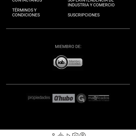
INDUSTRIA Y COMERCIO
TÉRMINOS Y
CONDICIONES
SUSCRIPCIONES
MIEMBRO DE:
person
graphic_eq
play_arrow
photo_camera
account_circle