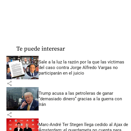
Te puede interesar
Sale a la luz la razón por la que las víctimas
del caso contra Jorge Alfredo Vargas no
participarán en el juicio
share
Trump acusa a las petroleras de ganar
“demasiado dinero” gracias a la guerra con
Irán
share
Marc-André Ter Stegen llega cedido al Ajax de
Ámsterdam; el guardameta no cuenta para