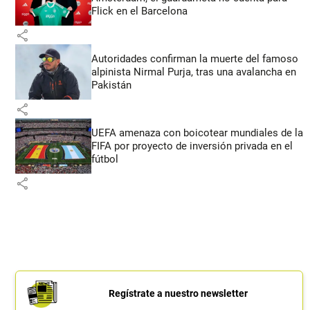
Flick en el Barcelona
share
Autoridades confirman la muerte del famoso
alpinista Nirmal Purja, tras una avalancha en
Pakistán
share
UEFA amenaza con boicotear mundiales de la
FIFA por proyecto de inversión privada en el
fútbol
share
Regístrate a nuestro newsletter