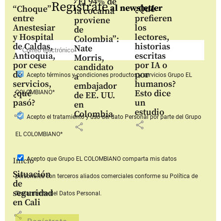
“El 94% de
Regístrate
al newsletter
“Choque”
¿Qué
la cocaína
entre
prefieren
proviene
Anestesiar
los
de
y Hospital
lectores,
Colombia”:
de Caldas,
historias
Nate
Antioquia,
escritas
Morris,
por cese
por IA o
candidato
de
por
a
Acepto
términos y condiciones productos y servicios
Grupo EL
servicios,
humanos?
embajador
¿qué
Esto dice
COLOMBIANO*
de EE. UU.
pasó?
un
en
estudio
Colombia
share
Acepto
el tratamiento y uso del dato Personal
por parte del Grupo
share
share
EL COLOMBIANO*
Acepto que Grupo EL COLOMBIANO
comparta mis datos
Inicio
Situación
personales con terceros aliados comerciales
conforme su Política de
de
seguridad
Tratamiento del Datos Personal.
en Cali
share