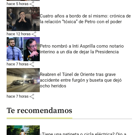
share
hace 5 horas
Cuatro años a bordo de sí mismo: crónica de
la relación “tóxica” de Petro con el poder
share
hace 12 horas
Petro nombró a Inti Asprilla como notario
interino a un día de dejar la Presidencia
share
hace 7 horas
Reabren el Túnel de Oriente tras grave
accidente entre furgón y buseta que dejó
ocho heridos
share
hace 7 horas
Te recomendamos
¿Tiene una patineta o cicla eléctrica? Ojo a