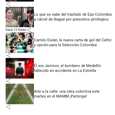
share
Lo que se sabe del traslado de Epa Colombia
a cárcel de Ibagué por presuntos privilegios
share
hace 12 horas
Camilo Durán, la nueva carta de gol del Celtic
y opción para la Selección Colombia
share
Él era Jarrison, el bombero de Medellín
fallecido en accidente en La Estrella
share
Arte a la calle: una obra colectiva este
martes en el MAMM ¡Participe!
share