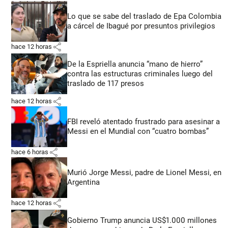
Lo que se sabe del traslado de Epa Colombia
a cárcel de Ibagué por presuntos privilegios
share
hace 12 horas
De la Espriella anuncia “mano de hierro”
contra las estructuras criminales luego del
traslado de 117 presos
share
hace 12 horas
FBI reveló atentado frustrado para asesinar a
Messi en el Mundial con “cuatro bombas”
share
hace 6 horas
Murió Jorge Messi, padre de Lionel Messi, en
Argentina
share
hace 12 horas
Gobierno Trump anuncia US$1.000 millones