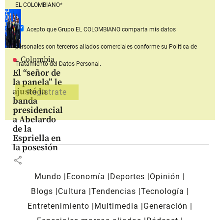
EL COLOMBIANO*
Acepto que Grupo EL COLOMBIANO
comparta mis datos
personales con terceros aliados comerciales
conforme su Política de
Colombia
Tratamiento del Datos Personal.
El “señor de
la panela” le
ajustó la
banda
presidencial
a Abelardo
de la
Espriella en
la posesión
share
Mundo
Economía
Deportes
Opinión
Blogs
Cultura
Tendencias
Tecnología
Entretenimiento
Multimedia
Generación