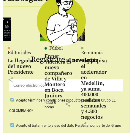
Fútbol
Editoriales
Economía
Enner
Regístrate
al newsletter
La llegada
Rappi pisa
Valencia es
del nuevo
el
nuevo
Presidente
acelerador
compañero
en
de Villa y
share
Medellín,
Montero
ya suma
en Boca
400.000
Juniors
pedidos
Acepto
términos y condiciones productos y servicios
Grupo EL
hace 8
share
semanales
horas
y 4.500
COLOMBIANO*
negocios
share
Acepto
el tratamiento y uso del dato Personal
por parte del Grupo