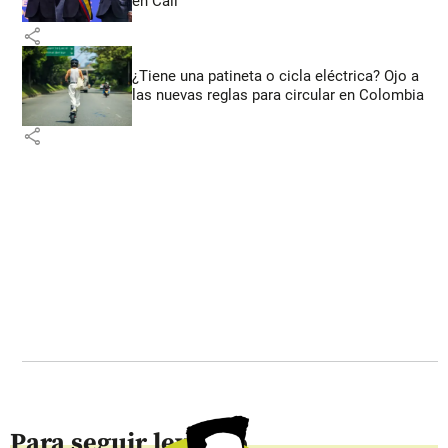
en Cali
share
¿Tiene una patineta o cicla eléctrica? Ojo a
las nuevas reglas para circular en Colombia
share
Para seguir leyendo