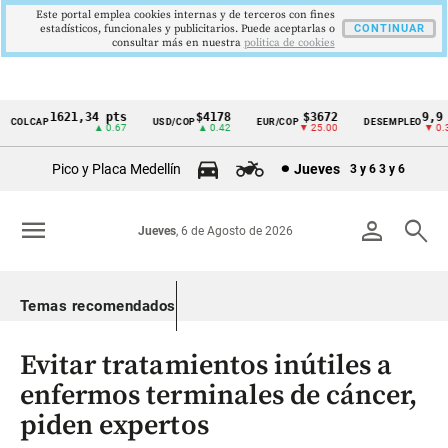
Este portal emplea cookies internas y de terceros con fines
estadísticos, funcionales y publicitarios. Puede aceptarlas o
CONTINUAR
consultar más en nuestra
politica de cookies
1621,34 pts
$4178
$3672
9,9 %
COLCAP
USD/COP
EUR/COP
DESEMPLEO
Cintillo
▲ 0.67
▲ 0.42
▼ 25.00
▼ 0.30
de
Pico y Placa Medellín
Jueves
3 y 6
3 y 6
indicadores
económicos
menu
person
search
Jueves
, 6 de Agosto de 2026
Colombia
Temas recomendados
Evitar tratamientos inútiles a
enfermos terminales de cáncer,
piden expertos