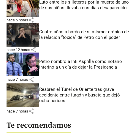
Luto entre los silleteros por la muerte de uno
de sus niños: llevaba dos días desaparecido
share
hace 5 horas
Cuatro años a bordo de sí mismo: crónica de
la relación “tóxica” de Petro con el poder
share
hace 12 horas
Petro nombró a Inti Asprilla como notario
interino a un día de dejar la Presidencia
share
hace 7 horas
Reabren el Túnel de Oriente tras grave
accidente entre furgón y buseta que dejó
ocho heridos
share
hace 7 horas
Te recomendamos