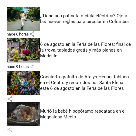
¿Tiene una patineta o cicla eléctrica? Ojo a
las nuevas reglas para circular en Colombia
share
hace 6 horas
6 de agosto en la Feria de las Flores: final de
la trova, tablados gratis y más planes en
Medellín
share
hace 9 horas
Concierto gratuito de Arelys Henao, tablado
en el Centro y recorridos por Santa Elena
este 6 de agosto en la Feria de las Flores
share
Murió la bebé hipopótamo rescatada en el
Magdalena Medio
share