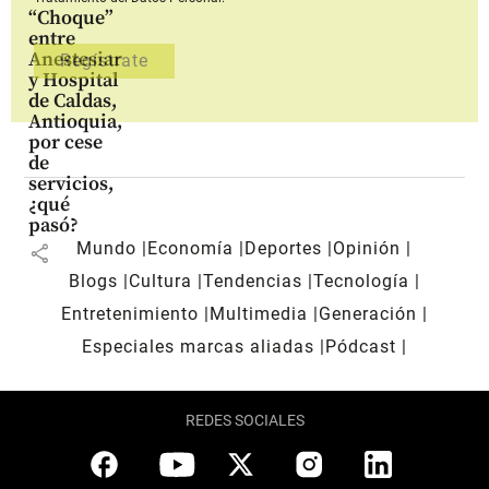
“Choque”
entre
Anestesiar
y Hospital
de Caldas,
Antioquia,
por cese
de
servicios,
¿qué
pasó?
Mundo
Economía
Deportes
Opinión
share
Blogs
Cultura
Tendencias
Tecnología
Entretenimiento
Multimedia
Generación
Especiales marcas aliadas
Pódcast
REDES SOCIALES