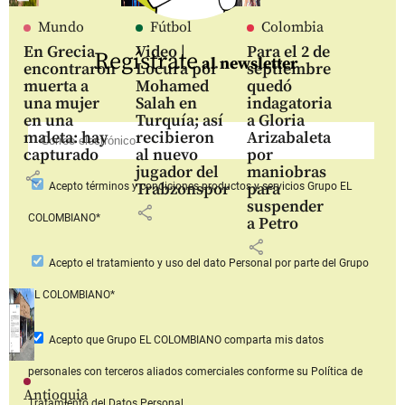
Mundo
Fútbol
Colombia
En Grecia
Video |
Para el 2 de
Regístrate
al newsletter
encontraron
Locura por
septiembre
muerta a
Mohamed
quedó
una mujer
Salah en
indagatoria
en una
Turquía; así
a Gloria
maleta: hay
recibieron
Arizabaleta
capturado
al nuevo
por
jugador del
maniobras
share
Trabzonspor
para
Acepto
términos y condiciones productos y servicios
Grupo EL
suspender
share
COLOMBIANO*
a Petro
share
Acepto
el tratamiento y uso del dato Personal
por parte del Grupo
EL COLOMBIANO*
Acepto que Grupo EL COLOMBIANO
comparta mis datos
personales con terceros aliados comerciales
conforme su Política de
Antioquia
Tratamiento del Datos Personal.