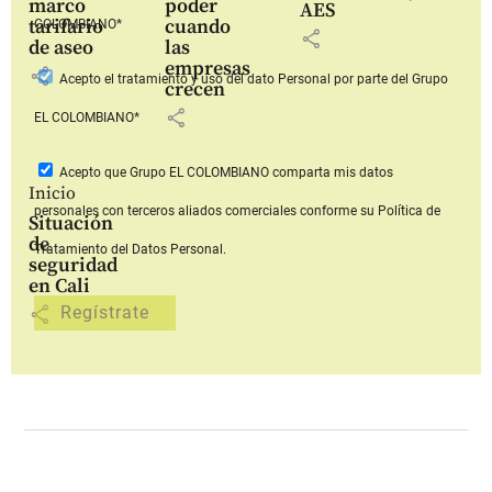
marco
poder
AES
tarifario
cuando
COLOMBIANO*
share
de aseo
las
empresas
share
Acepto
el tratamiento y uso del dato Personal
por parte del Grupo
crecen
share
EL COLOMBIANO*
Acepto que Grupo EL COLOMBIANO
comparta mis datos
Inicio
personales con terceros aliados comerciales
conforme su Política de
Situación
de
Tratamiento del Datos Personal.
seguridad
en Cali
share