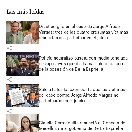
Las más leídas
Drástico giro en el caso de Jorge Alfredo
Vargas: tres de las cuatro presuntas víctimas
renunciaron a participar en el juicio
share
Policía neutralizó buseta con media tonelada
de explosivos que iba hacia Cali horas antes
de la posesión de De la Espriella
share
Sale a la luz la razón por la que las víctimas
del caso contra Jorge Alfredo Vargas no
participarán en el juicio
share
Claudia Carrasquilla renunció al Concejo de
Medellín: irá al gobierno de De La Espriella