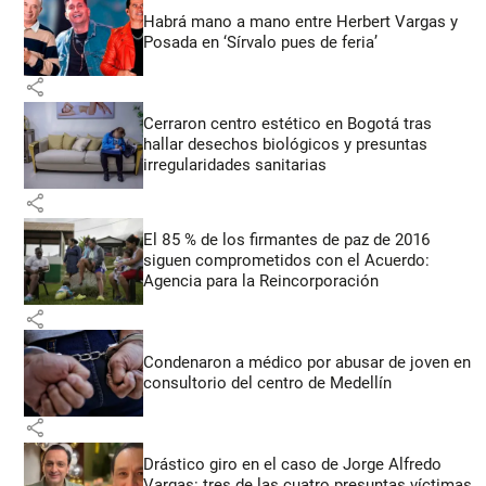
Habrá mano a mano entre Herbert Vargas y
Posada en ‘Sírvalo pues de feria’
share
Cerraron centro estético en Bogotá tras
hallar desechos biológicos y presuntas
irregularidades sanitarias
share
El 85 % de los firmantes de paz de 2016
siguen comprometidos con el Acuerdo:
Agencia para la Reincorporación
share
Condenaron a médico por abusar de joven en
consultorio del centro de Medellín
share
Drástico giro en el caso de Jorge Alfredo
Vargas: tres de las cuatro presuntas víctimas