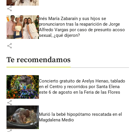
share
Inés María Zabaraín y sus hijos se
pronunciaron tras la reaparición de Jorge
Alfredo Vargas por caso de presunto acoso
sexual, ¿qué dijeron?
share
Te recomendamos
Concierto gratuito de Arelys Henao, tablado
en el Centro y recorridos por Santa Elena
este 6 de agosto en la Feria de las Flores
share
Murió la bebé hipopótamo rescatada en el
Magdalena Medio