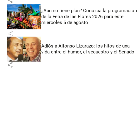
share
¿Aún no tiene plan? Conozca la programación
de la Feria de las Flores 2026 para este
miércoles 5 de agosto
share
Adiós a Alfonso Lizarazo: los hitos de una
vida entre el humor, el secuestro y el Senado
share