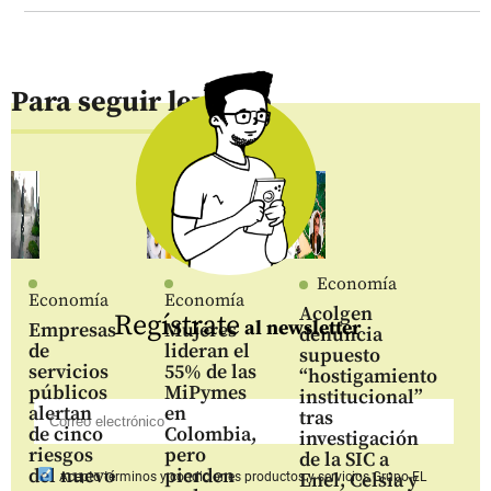
Para seguir leyendo
Economía
Economía
Economía
Acolgen
Regístrate
al newsletter
Empresas
Mujeres
denuncia
de
lideran el
supuesto
servicios
55% de las
“hostigamiento
públicos
MiPymes
institucional”
alertan
en
tras
de cinco
Colombia,
investigación
riesgos
pero
de la SIC a
del nuevo
pierden
Enel, Celsia y
Acepto
términos y condiciones productos y servicios
Grupo EL