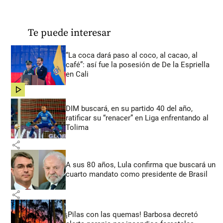
Te puede interesar
“La coca dará paso al coco, al cacao, al
café”: así fue la posesión de De la Espriella
en Cali
share
DIM buscará, en su partido 40 del año,
ratificar su “renacer” en Liga enfrentando al
Tolima
share
A sus 80 años, Lula confirma que buscará un
cuarto mandato como presidente de Brasil
share
¡Pilas con las quemas! Barbosa decretó