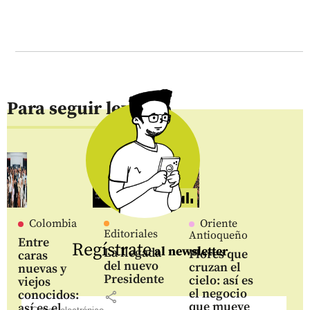
Para seguir leyendo
Colombia
Oriente
Editoriales
Antioqueño
Entre
Regístrate
al newsletter
La llegada
Flores que
caras
del nuevo
cruzan el
nuevas y
Presidente
cielo: así es
viejos
el negocio
conocidos:
share
que mueve
así es el