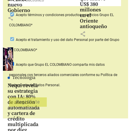
US$ 380
nuevo
millones
Gobierno
en el
Acepto
términos y condiciones productos y servicios
Grupo EL
share
Oriente
COLOMBIANO*
antioqueño
share
Acepto
el tratamiento y uso del dato Personal
por parte del Grupo
EL COLOMBIANO*
Acepto que Grupo EL COLOMBIANO
comparta mis datos
personales con terceros aliados comerciales
conforme su Política de
Tecnología
Nequi revela
Tratamiento del Datos Personal.
su estrategia
con IA: 80%
de atención
automatizada
y cartera de
crédito
multiplicada
por diez