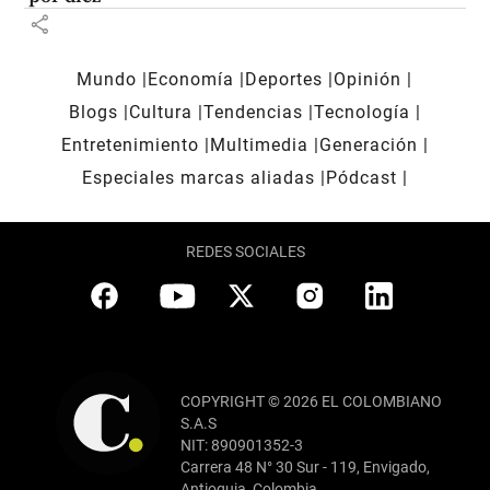
share
Mundo
Economía
Deportes
Opinión
Blogs
Cultura
Tendencias
Tecnología
Entretenimiento
Multimedia
Generación
Especiales marcas aliadas
Pódcast
REDES SOCIALES
COPYRIGHT © 2026 EL COLOMBIANO
S.A.S
NIT: 890901352-3
Carrera 48 N° 30 Sur - 119, Envigado,
Antioquia, Colombia.