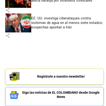
alerta naranja por incendios forestales
share
EE. UU. investiga ciberataques contra
sistemas de agua en al menos siete estados;
sospechas apuntan a Irán
share
Regístrate a nuestro newsletter
Siga las noticias de EL COLOMBIANO desde Google
News