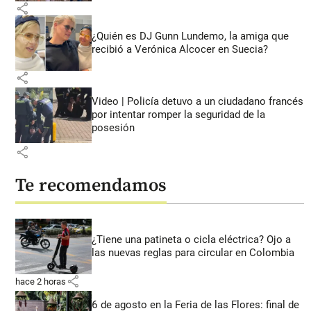
share
¿Quién es DJ Gunn Lundemo, la amiga que
recibió a Verónica Alcocer en Suecia?
share
Video | Policía detuvo a un ciudadano francés
por intentar romper la seguridad de la
posesión
share
Te recomendamos
¿Tiene una patineta o cicla eléctrica? Ojo a
las nuevas reglas para circular en Colombia
share
hace 2 horas
6 de agosto en la Feria de las Flores: final de