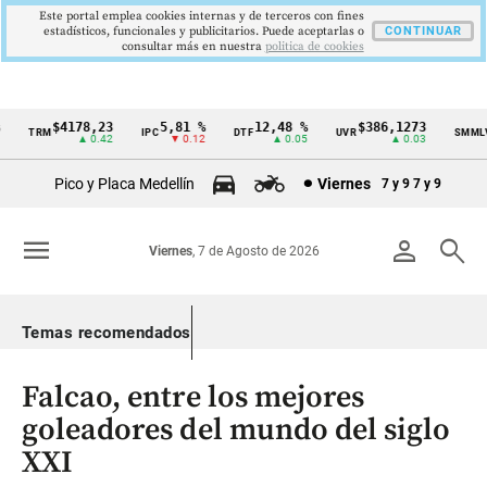
Este portal emplea cookies internas y de terceros con fines
estadísticos, funcionales y publicitarios. Puede aceptarlas o
CONTINUAR
consultar más en nuestra
politica de cookies
$4178,23
5,81 %
12,48 %
$386,1273
$
TRM
IPC
DTF
UVR
SMMLV
Cintillo
▲ 0.42
▼ 0.12
▲ 0.05
▲ 0.03
de
Pico y Placa Medellín
Viernes
7 y 9
7 y 9
indicadores
económicos
menu
person
search
Viernes
, 7 de Agosto de 2026
Colombia
Temas recomendados
Falcao, entre los mejores
goleadores del mundo del siglo
XXI