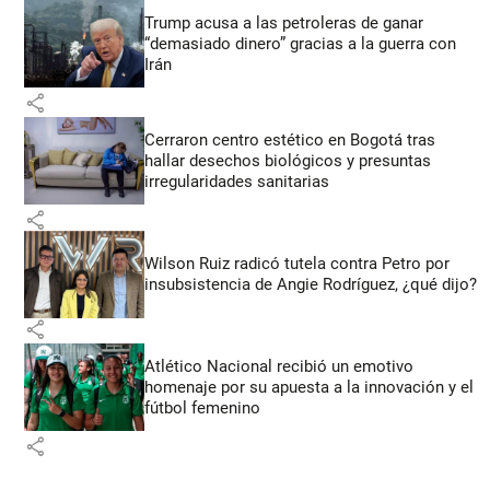
Trump acusa a las petroleras de ganar
“demasiado dinero” gracias a la guerra con
Irán
share
Cerraron centro estético en Bogotá tras
hallar desechos biológicos y presuntas
irregularidades sanitarias
share
Wilson Ruiz radicó tutela contra Petro por
insubsistencia de Angie Rodríguez, ¿qué dijo?
share
Atlético Nacional recibió un emotivo
homenaje por su apuesta a la innovación y el
fútbol femenino
share