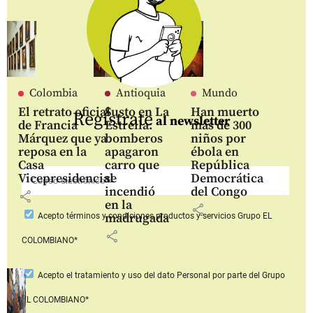
Colombia
Antioquia
Mundo
El retrato oficial
Susto en La
Han muerto
Regístrate
al newsletter
de Francia
Estrella:
más de 300
Márquez que ya
bomberos
niños por
reposa en la
apagaron
ébola en
Casa
carro que
República
Vicepresidencial
se
Democrática
incendió
del Congo
share
en la
share
madrugada
Acepto
términos y condiciones productos y servicios
Grupo EL
share
COLOMBIANO*
Acepto
el tratamiento y uso del dato Personal
por parte del Grupo
EL COLOMBIANO*