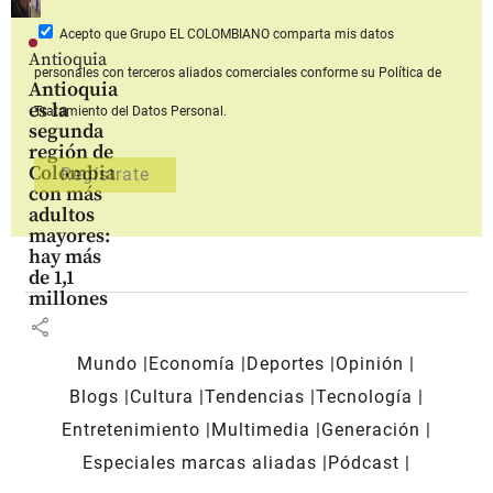
Acepto que Grupo EL COLOMBIANO
comparta mis datos
Antioquia
personales con terceros aliados comerciales
conforme su Política de
Antioquia
es la
Tratamiento del Datos Personal.
segunda
región de
Colombia
con más
adultos
mayores:
hay más
de 1,1
millones
share
Mundo
Economía
Deportes
Opinión
Blogs
Cultura
Tendencias
Tecnología
Entretenimiento
Multimedia
Generación
Especiales marcas aliadas
Pódcast