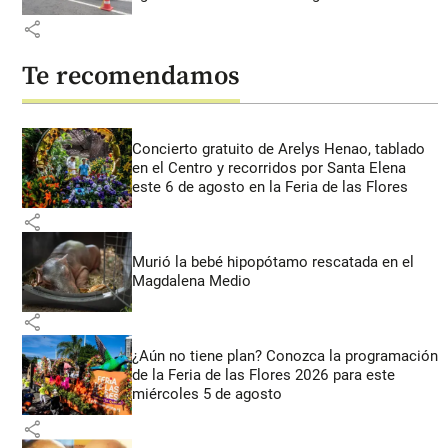
share
Te recomendamos
Concierto gratuito de Arelys Henao, tablado
en el Centro y recorridos por Santa Elena
este 6 de agosto en la Feria de las Flores
share
Murió la bebé hipopótamo rescatada en el
Magdalena Medio
share
¿Aún no tiene plan? Conozca la programación
de la Feria de las Flores 2026 para este
miércoles 5 de agosto
share