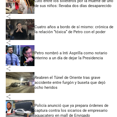
Luto entre los silleteros por la muerte de uno
de sus niños: llevaba dos días desaparecido
share
Cuatro años a bordo de sí mismo: crónica de
la relación “tóxica” de Petro con el poder
share
Petro nombró a Inti Asprilla como notario
interino a un día de dejar la Presidencia
share
Reabren el Túnel de Oriente tras grave
accidente entre furgón y buseta que dejó
ocho heridos
share
Policía anunció que ya prepara órdenes de
captura contra los sicarios de empresario
aguacatero en mall de Envigado