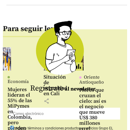
Para seguir leyendo
Inicio
Situación
Oriente
Economía
de
Antioqueño
Regístrate
seguridad
al newsletter
Mujeres
Flores que
en Cali
lideran el
cruzan el
55% de las
share
cielo: así es
MiPymes
el negocio
en
que mueve
Colombia,
US$ 380
pero
millones
pierden
en el
Acepto
términos y condiciones productos y servicios
Grupo EL