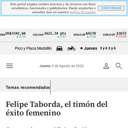
Este portal emplea cookies internas y de terceros con fines
estadísticos, funcionales y publicitarios. Puede aceptarlas o
CONTINUAR
consultar más en nuestra
politica de cookies
US$3342,60
1621,34 pts
$4178
$3672
RO
COLCAP
USD/COP
EUR/COP
Cintillo
▲ 8.20
▲ 0.67
▲ 0.42
▼ 25.00
de
Pico y Placa Medellín
Jueves
3 y 6
3 y 6
indicadores
económicos
menu
person
search
Jueves
, 6 de Agosto de 2026
Colombia
Temas recomendados
Felipe Taborda, el timón del
éxito femenino