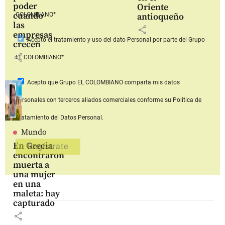
poder
Oriente
cuando
COLOMBIANO*
antioqueño
las
share
empresas
Acepto
el tratamiento y uso del dato Personal
por parte del Grupo
crecen
share
EL COLOMBIANO*
Acepto que Grupo EL COLOMBIANO
comparta mis datos
personales con terceros aliados comerciales
conforme su Política de
Tratamiento del Datos Personal.
Mundo
En Grecia
encontraron
muerta a
una mujer
en una
maleta: hay
capturado
share