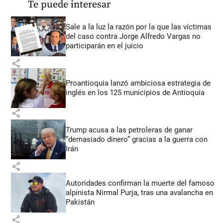
Te puede interesar
Sale a la luz la razón por la que las víctimas
del caso contra Jorge Alfredo Vargas no
participarán en el juicio
share
Proantioquia lanzó ambiciosa estrategia de
inglés en los 125 municipios de Antioquia
share
Trump acusa a las petroleras de ganar
“demasiado dinero” gracias a la guerra con
Irán
share
Autoridades confirman la muerte del famoso
alpinista Nirmal Purja, tras una avalancha en
Pakistán
share