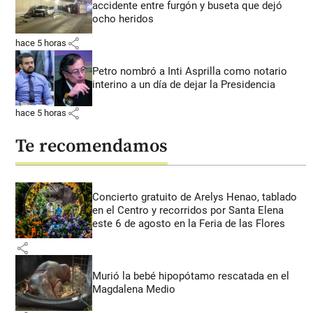
accidente entre furgón y buseta que dejó
ocho heridos
share
hace 5 horas
Petro nombró a Inti Asprilla como notario
interino a un día de dejar la Presidencia
share
hace 5 horas
Te recomendamos
Concierto gratuito de Arelys Henao, tablado
en el Centro y recorridos por Santa Elena
este 6 de agosto en la Feria de las Flores
share
Murió la bebé hipopótamo rescatada en el
Magdalena Medio