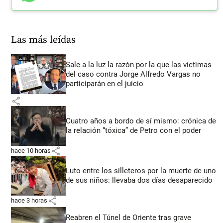
Las más leídas
Sale a la luz la razón por la que las víctimas
del caso contra Jorge Alfredo Vargas no
participarán en el juicio
share
Cuatro años a bordo de sí mismo: crónica de
la relación “tóxica” de Petro con el poder
share
hace 10 horas
Luto entre los silleteros por la muerte de uno
de sus niños: llevaba dos días desaparecido
share
hace 3 horas
Reabren el Túnel de Oriente tras grave