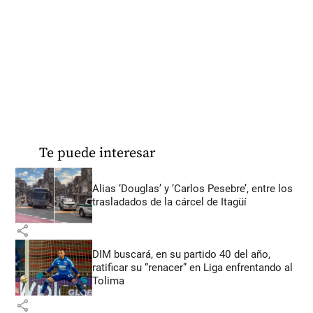
Te puede interesar
Alias ‘Douglas’ y ‘Carlos Pesebre’, entre los
trasladados de la cárcel de Itagüí
share
DIM buscará, en su partido 40 del año,
ratificar su “renacer” en Liga enfrentando al
Tolima
share