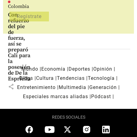
Colombia
Con
refuerzo
del pie
de
fuerza,
así se
preparó
Cali para
la
posesión
Mundo
Economía
Deportes
Opinión
de De la
Blogs
Cultura
Tendencias
Tecnología
Espriella
share
Entretenimiento
Multimedia
Generación
Especiales marcas aliadas
Pódcast
REDES SOCIALES