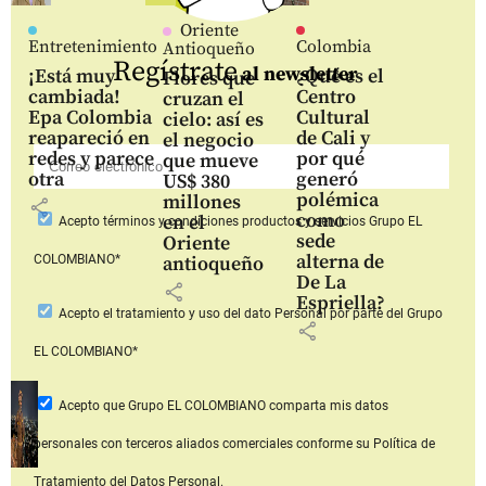
Oriente
Entretenimiento
Colombia
Antioqueño
Regístrate
al newsletter
¡Está muy
¿Qué es el
Flores que
cambiada!
Centro
cruzan el
Epa Colombia
Cultural
cielo: así es
reapareció en
de Cali y
el negocio
redes y parece
por qué
que mueve
otra
generó
US$ 380
polémica
millones
share
como
en el
Acepto
términos y condiciones productos y servicios
Grupo EL
sede
Oriente
alterna de
COLOMBIANO*
antioqueño
De La
share
Espriella?
Acepto
el tratamiento y uso del dato Personal
por parte del Grupo
share
EL COLOMBIANO*
Acepto que Grupo EL COLOMBIANO
comparta mis datos
personales con terceros aliados comerciales
conforme su Política de
Tratamiento del Datos Personal.