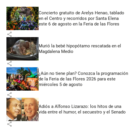
Concierto gratuito de Arelys Henao, tablado
en el Centro y recorridos por Santa Elena
este 6 de agosto en la Feria de las Flores
share
Murió la bebé hipopótamo rescatada en el
Magdalena Medio
share
¿Aún no tiene plan? Conozca la programación
de la Feria de las Flores 2026 para este
miércoles 5 de agosto
share
Adiós a Alfonso Lizarazo: los hitos de una
vida entre el humor, el secuestro y el Senado
share