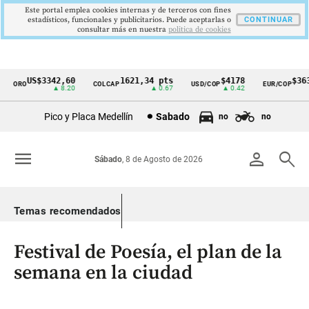
Este portal emplea cookies internas y de terceros con fines
estadísticos, funcionales y publicitarios. Puede aceptarlas o
CONTINUAR
consultar más en nuestra
politica de cookies
US$3342,60
1621,34 pts
$4178
$3639
ORO
COLCAP
USD/COP
EUR/COP
Cintillo
▲ 8.20
▲ 0.67
▲ 0.42
—
de
Pico y Placa Medellín
Sabado
no
no
indicadores
económicos
menu
person
search
Sábado
, 8 de Agosto de 2026
Colombia
Temas recomendados
Festival de Poesía, el plan de la
semana en la ciudad