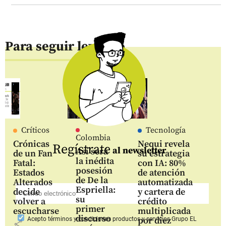
Para seguir leyendo
Críticos
Tecnología
Colombia
Crónicas
Nequi revela
Regístrate
al newsletter
Así será
de un Fan
su estrategia
la inédita
Fatal:
con IA: 80%
posesión
Estados
de atención
de De la
Alterados
automatizada
Espriella:
decide
y cartera de
su
volver a
crédito
primer
escucharse
multiplicada
discurso
por diez
Acepto
términos y condiciones productos y servicios
Grupo EL
share