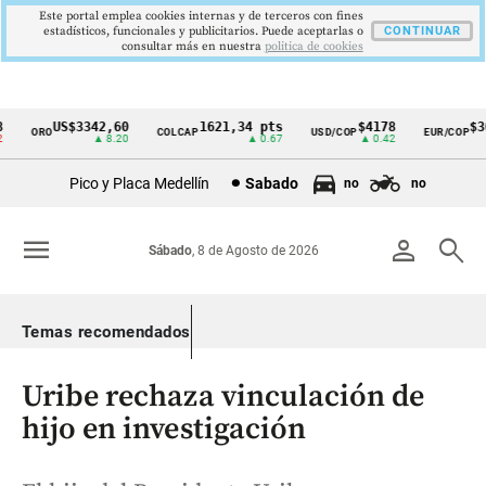
Este portal emplea cookies internas y de terceros con fines
estadísticos, funcionales y publicitarios. Puede aceptarlas o
CONTINUAR
consultar más en nuestra
politica de cookies
US$3342,60
1621,34 pts
$4178
$363
ORO
COLCAP
USD/COP
EUR/COP
Cintillo
▲ 8.20
▲ 0.67
▲ 0.42
de
Pico y Placa Medellín
Sabado
no
no
indicadores
económicos
menu
person
search
Sábado
, 8 de Agosto de 2026
Colombia
Temas recomendados
Uribe rechaza vinculación de
hijo en investigación