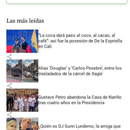
Las más leídas
“La coca dará paso al coco, al cacao, al
café”: así fue la posesión de De la Espriella
en Cali
share
Alias ‘Douglas’ y ‘Carlos Pesebre’, entre los
trasladados de la cárcel de Itagüí
share
Gustavo Petro abandona la Casa de Nariño
tras cuatro años en la Presidencia
share
¿Quién es DJ Gunn Lundemo, la amiga que