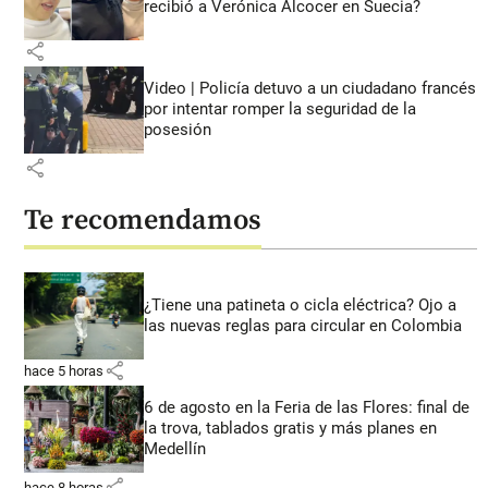
recibió a Verónica Alcocer en Suecia?
share
Video | Policía detuvo a un ciudadano francés
por intentar romper la seguridad de la
posesión
share
Te recomendamos
¿Tiene una patineta o cicla eléctrica? Ojo a
las nuevas reglas para circular en Colombia
share
hace 5 horas
6 de agosto en la Feria de las Flores: final de
la trova, tablados gratis y más planes en
Medellín
share
hace 8 horas