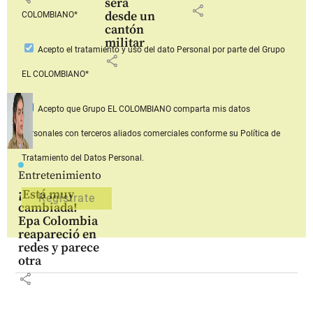
será
share
desde un
COLOMBIANO*
cantón
militar
Acepto
el tratamiento y uso del dato Personal
por parte del Grupo
share
EL COLOMBIANO*
Acepto que Grupo EL COLOMBIANO
comparta mis datos
personales con terceros aliados comerciales
conforme su Política de
Tratamiento del Datos Personal.
Entretenimiento
¡Está muy
cambiada!
Epa Colombia
reapareció en
redes y parece
otra
share