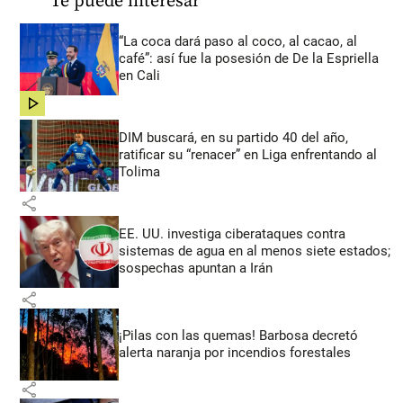
Te puede interesar
“La coca dará paso al coco, al cacao, al
café”: así fue la posesión de De la Espriella
en Cali
share
DIM buscará, en su partido 40 del año,
ratificar su “renacer” en Liga enfrentando al
Tolima
share
EE. UU. investiga ciberataques contra
sistemas de agua en al menos siete estados;
sospechas apuntan a Irán
share
¡Pilas con las quemas! Barbosa decretó
alerta naranja por incendios forestales
share