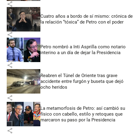
share
Cuatro años a bordo de sí mismo: crónica de
la relación “tóxica” de Petro con el poder
share
Petro nombró a Inti Asprilla como notario
interino a un día de dejar la Presidencia
share
Reabren el Túnel de Oriente tras grave
accidente entre furgón y buseta que dejó
ocho heridos
share
La metamorfosis de Petro: así cambió su
físico con cabello, estilo y retoques que
marcaron su paso por la Presidencia
share