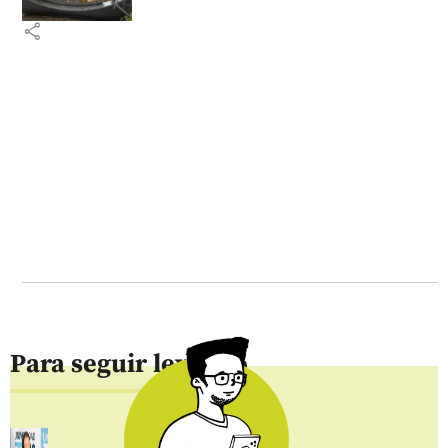
share
Para seguir leyendo