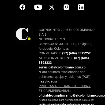
COPYRIGHT © 2026 EL COLOMBIANO
S.A.S
NIT: 890901352-3
Carrera 48 N° 30 Sur - 119, Envigado,
Antioquia, Colombia.
CONMUTADOR:
(57) (604) 3315252
ATENCIÓN AL CLIENTE:
(57) (604)
3393333
servicio@elcolombiano.com.co
*Para asuntos relacionados con
peticiones, quejas y reclamos (PQR),
haz clic aquí
PROGRAMA DE TRANSPARENCIA Y
ÉTICA EMPRESARIAL:
oficialdecumplimiento@elcolombiano.com.
*Buzón exclusivo para notificaciones judiciales:
notificacionesjudiciales@elcolombiano.com.co