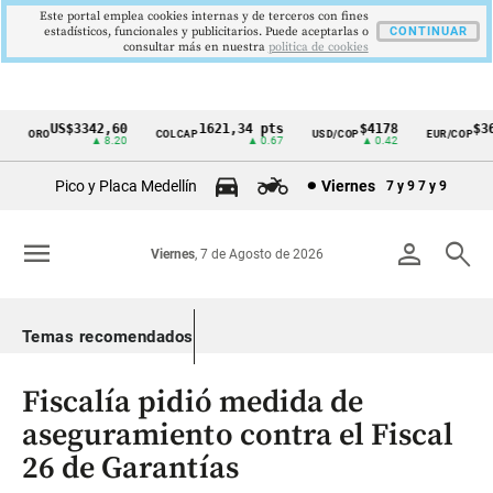
Este portal emplea cookies internas y de terceros con fines
estadísticos, funcionales y publicitarios. Puede aceptarlas o
CONTINUAR
consultar más en nuestra
politica de cookies
US$3342,60
1621,34 pts
$4178
$367
ORO
COLCAP
USD/COP
EUR/COP
Cintillo
▲ 8.20
▲ 0.67
▲ 0.42
de
Pico y Placa Medellín
Viernes
7 y 9
7 y 9
indicadores
económicos
menu
person
search
Viernes
, 7 de Agosto de 2026
Colombia
Temas recomendados
Fiscalía pidió medida de
aseguramiento contra el Fiscal
26 de Garantías