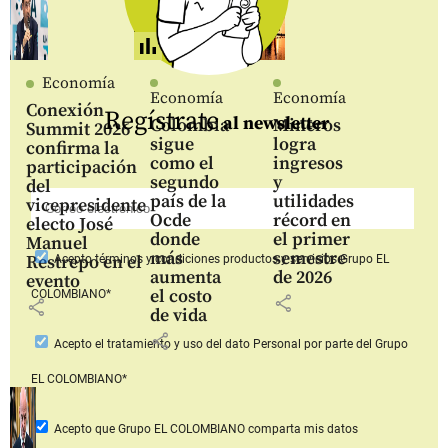
Economía
Economía
Economía
Conexión
Regístrate
al newsletter
Colombia
Mineros
Summit 2026
sigue
logra
confirma la
como el
ingresos
participación
segundo
y
del
país de la
utilidades
vicepresidente
Ocde
récord en
electo José
donde
el primer
Manuel
más
semestre
Restrepo en el
Acepto
términos y condiciones productos y servicios
Grupo EL
aumenta
de 2026
evento
el costo
COLOMBIANO*
share
share
de vida
share
Acepto
el tratamiento y uso del dato Personal
por parte del Grupo
EL COLOMBIANO*
Acepto que Grupo EL COLOMBIANO
comparta mis datos