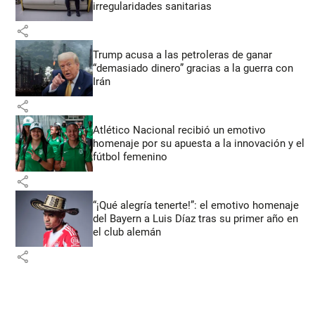
irregularidades sanitarias
share
Trump acusa a las petroleras de ganar
“demasiado dinero” gracias a la guerra con
Irán
share
Atlético Nacional recibió un emotivo
homenaje por su apuesta a la innovación y el
fútbol femenino
share
“¡Qué alegría tenerte!”: el emotivo homenaje
del Bayern a Luis Díaz tras su primer año en
el club alemán
share