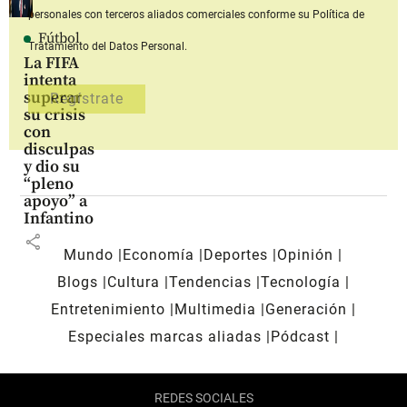
personales con terceros aliados comerciales
conforme su Política de
Fútbol
Tratamiento del Datos Personal.
La FIFA
intenta
superar
su crisis
con
disculpas
y dio su
“pleno
apoyo” a
Infantino
share
Mundo
Economía
Deportes
Opinión
Blogs
Cultura
Tendencias
Tecnología
Entretenimiento
Multimedia
Generación
Especiales marcas aliadas
Pódcast
REDES SOCIALES