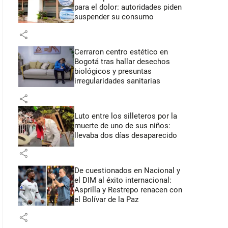
para el dolor: autoridades piden
suspender su consumo
share
Cerraron centro estético en
Bogotá tras hallar desechos
biológicos y presuntas
irregularidades sanitarias
share
Luto entre los silleteros por la
muerte de uno de sus niños:
llevaba dos días desaparecido
share
De cuestionados en Nacional y
el DIM al éxito internacional:
Asprilla y Restrepo renacen con
el Bolívar de la Paz
share