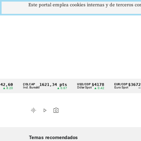
Este portal emplea cookies internas y de terceros con
0
1621,34 pts
$4178
$3672
COLCAP
USD/COP
EUR/COP
D
Cintillo
Índ. Bursátil
Dólar Spot
Euro Spot
T
0
▲ 0.67
▲ 0.42
—
de
indicadores
graphic_eq
play_arrow
photo_camera
económicos
Colombia
Temas recomendados