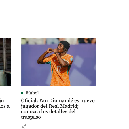
Fútbol
án
Oficial: Yan Diomandé es nuevo
dos a
jugador del Real Madrid;
conozca los detalles del
traspaso
share