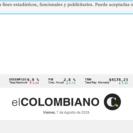
 fines estadísticos, funcionales y publicitarios. Puede aceptarlas
9,9 %
2,8 %
$4178,23
ESEMPLEO
PIB
TRM
IPC
asa Nacional
Crec. Anual
Tasa Rep. Moneda
Infla
▼ 0.30
▲ 0.10
▲ 0.42
Viernes
, 7 de Agosto de 2026