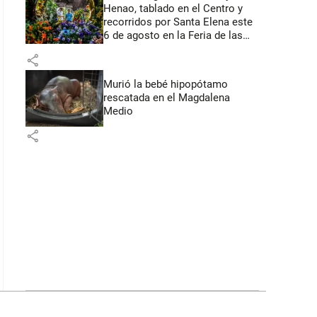
Henao, tablado en el Centro y
recorridos por Santa Elena este
6 de agosto en la Feria de las
Flores
share
Murió la bebé hipopótamo
rescatada en el Magdalena
Medio
share