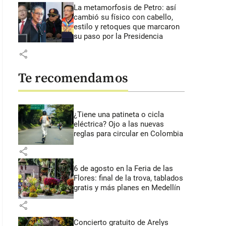
La metamorfosis de Petro: así
cambió su físico con cabello,
estilo y retoques que marcaron
su paso por la Presidencia
share
Te recomendamos
¿Tiene una patineta o cicla
eléctrica? Ojo a las nuevas
reglas para circular en Colombia
share
6 de agosto en la Feria de las
Flores: final de la trova, tablados
gratis y más planes en Medellín
share
Concierto gratuito de Arelys