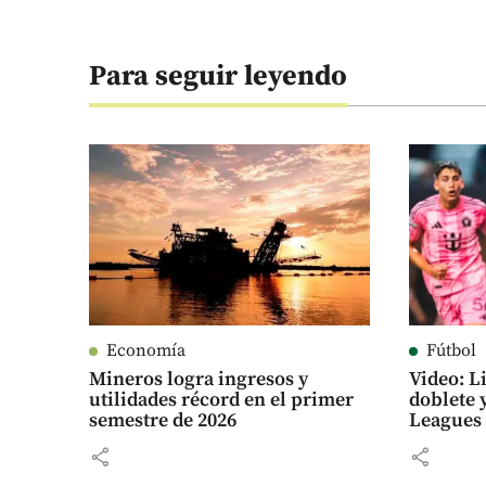
Para seguir leyendo
Economía
Fútbol
Mineros logra ingresos y
Video: L
utilidades récord en el primer
doblete y
semestre de 2026
Leagues
share
share