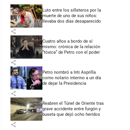
Luto entre los silleteros por la
muerte de uno de sus niños:
llevaba dos días desaparecido
share
Cuatro años a bordo de sí
mismo: crónica de la relación
“tóxica” de Petro con el poder
share
Petro nombró a Inti Asprilla
como notario interino a un día
de dejar la Presidencia
share
Reabren el Túnel de Oriente tras
grave accidente entre furgón y
buseta que dejó ocho heridos
share