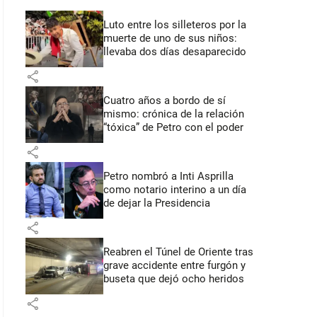
Luto entre los silleteros por la
muerte de uno de sus niños:
llevaba dos días desaparecido
share
Cuatro años a bordo de sí
mismo: crónica de la relación
“tóxica” de Petro con el poder
share
Petro nombró a Inti Asprilla
como notario interino a un día
de dejar la Presidencia
share
Reabren el Túnel de Oriente tras
grave accidente entre furgón y
buseta que dejó ocho heridos
share