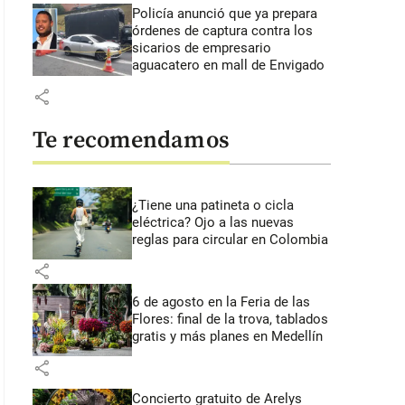
Policía anunció que ya prepara
órdenes de captura contra los
sicarios de empresario
aguacatero en mall de Envigado
share
Te recomendamos
¿Tiene una patineta o cicla
eléctrica? Ojo a las nuevas
reglas para circular en Colombia
share
6 de agosto en la Feria de las
Flores: final de la trova, tablados
gratis y más planes en Medellín
share
Concierto gratuito de Arelys