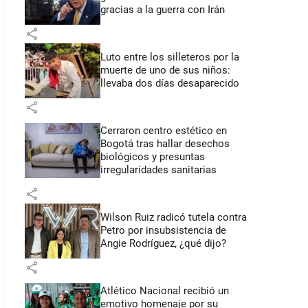
gracias a la guerra con Irán
share
Luto entre los silleteros por la
muerte de uno de sus niños:
llevaba dos días desaparecido
share
Cerraron centro estético en
Bogotá tras hallar desechos
biológicos y presuntas
irregularidades sanitarias
share
Wilson Ruiz radicó tutela contra
Petro por insubsistencia de
Angie Rodríguez, ¿qué dijo?
share
Atlético Nacional recibió un
emotivo homenaje por su