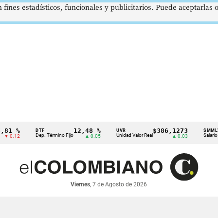
 fines estadísticos, funcionales y publicitarios. Puede aceptarlas
%
12,48 %
$386,1273
DTF
UVR
SMMLV
Dep. Término Fijo
Unidad Valor Real
Salario Mínimo
2
▲ 0.05
▲ 0.03
Viernes
, 7 de Agosto de 2026