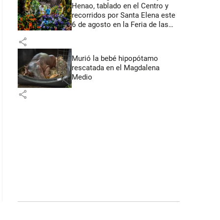
Henao, tablado en el Centro y
recorridos por Santa Elena este
6 de agosto en la Feria de las
Flores
share
Murió la bebé hipopótamo
rescatada en el Magdalena
Medio
share