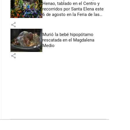
Henao, tablado en el Centro y
recorridos por Santa Elena este
6 de agosto en la Feria de las
Flores
share
Murió la bebé hipopótamo
rescatada en el Magdalena
Medio
share