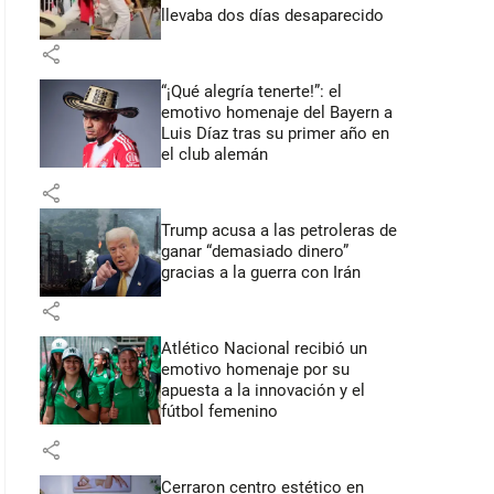
llevaba dos días desaparecido
share
“¡Qué alegría tenerte!”: el
emotivo homenaje del Bayern a
Luis Díaz tras su primer año en
el club alemán
share
Trump acusa a las petroleras de
ganar “demasiado dinero”
gracias a la guerra con Irán
share
Atlético Nacional recibió un
emotivo homenaje por su
apuesta a la innovación y el
fútbol femenino
share
Cerraron centro estético en