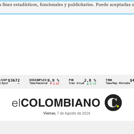
 fines estadísticos, funcionales y publicitarios. Puede aceptarlas
3672
9,9 %
2,8 %
$4178,
DESEMPLEO
PIB
TRM
Tasa Nacional
Crec. Anual
Tasa Rep. Moneda
—
▼ 0.30
▲ 0.10
▲ 0
Viernes
, 7 de Agosto de 2026