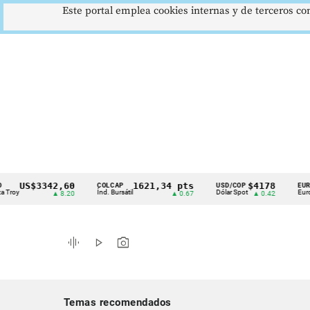
Este portal emplea cookies internas y de terceros con
S$3342,60
1621,34 pts
$4178
$
COLCAP
USD/COP
EUR/COP
Cintillo
Índ. Bursátil
Dólar Spot
Euro Spot
▲ 8.20
▲ 0.67
▲ 0.42
de
indicadores
graphic_eq
play_arrow
photo_camera
económicos
Colombia
Temas recomendados