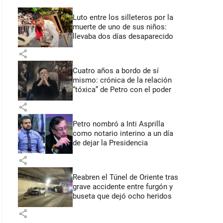
Luto entre los silleteros por la
muerte de uno de sus niños:
llevaba dos días desaparecido
share
Cuatro años a bordo de sí
mismo: crónica de la relación
“tóxica” de Petro con el poder
share
Petro nombró a Inti Asprilla
como notario interino a un día
de dejar la Presidencia
share
Reabren el Túnel de Oriente tras
grave accidente entre furgón y
buseta que dejó ocho heridos
share