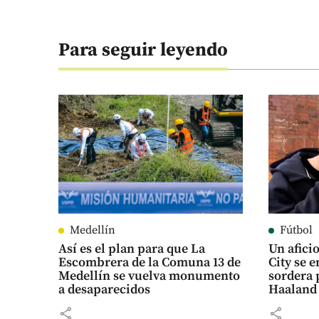
Para seguir leyendo
Medellín
Fútbol
Así es el plan para que La
Un afici
Escombrera de la Comuna 13 de
City se e
Medellín se vuelva monumento
sordera 
a desaparecidos
Haaland
share
share