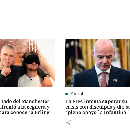
Fútbol
onado del Manchester
La FIFA intenta superar su
nfrentó a la ceguera y
crisis con disculpas y dio s
para conocer a Erling
“pleno apoyo” a Infantino
share