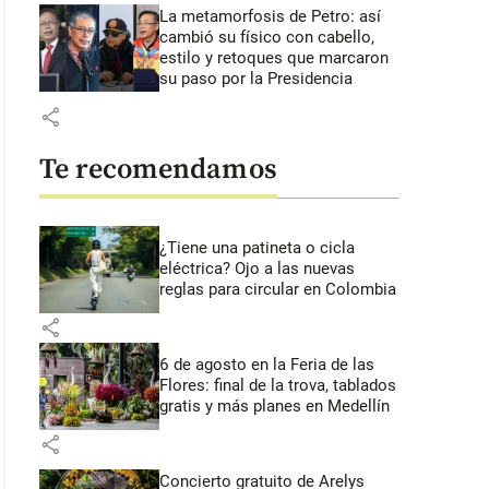
La metamorfosis de Petro: así
cambió su físico con cabello,
estilo y retoques que marcaron
su paso por la Presidencia
share
Te recomendamos
¿Tiene una patineta o cicla
eléctrica? Ojo a las nuevas
reglas para circular en Colombia
share
6 de agosto en la Feria de las
Flores: final de la trova, tablados
gratis y más planes en Medellín
share
Concierto gratuito de Arelys