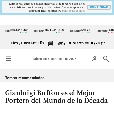
Este portal emplea cookies internas y de terceros con fines
estadísticos, funcionales y publicitarios. Puede aceptarlas o
CONTINUAR
consultar más en nuestra
politica de cookies
US$3342,60
1621,34 pts
$4178
$3697
ORO
COLCAP
USD/COP
EUR/COP
Cintillo
▲ 8.20
▲ 0.67
▲ 0.42
▼ 30.00
de
Pico y Placa Medellín
Miercoles
0 y 2
0 y 2
indicadores
económicos
menu
person
search
Miércoles
, 5 de Agosto de 2026
Colombia
Temas recomendados
Gianluigi Buffon es el Mejor
Portero del Mundo de la Década