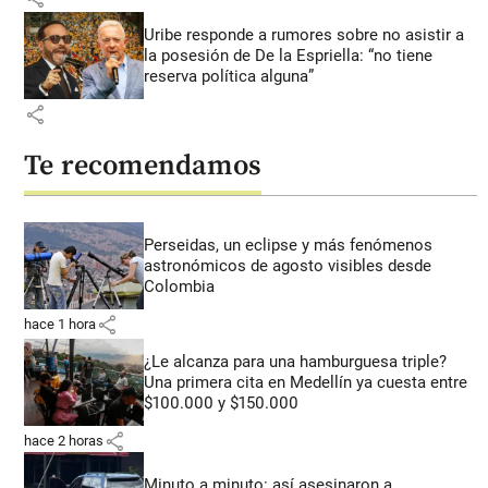
Uribe responde a rumores sobre no asistir a
la posesión de De la Espriella: “no tiene
reserva política alguna”
share
Te recomendamos
Perseidas, un eclipse y más fenómenos
astronómicos de agosto visibles desde
Colombia
share
hace 1 hora
¿Le alcanza para una hamburguesa triple?
Una primera cita en Medellín ya cuesta entre
$100.000 y $150.000
share
hace 2 horas
Minuto a minuto: así asesinaron a