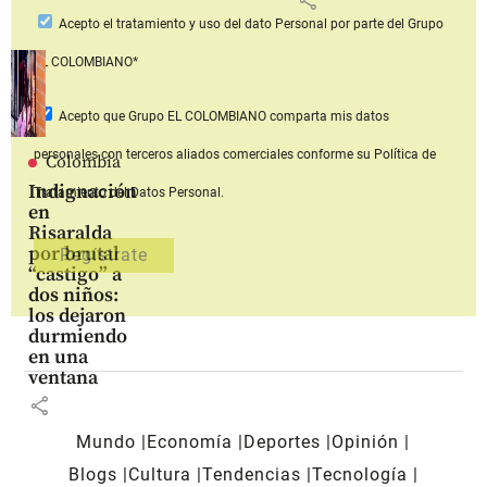
Acepto
el tratamiento y uso del dato Personal
por parte del Grupo
EL COLOMBIANO*
Acepto que Grupo EL COLOMBIANO
comparta mis datos
personales con terceros aliados comerciales
conforme su Política de
Colombia
Indignación
Tratamiento del Datos Personal.
en
Risaralda
por brutal
“castigo” a
dos niños:
los dejaron
durmiendo
en una
ventana
share
Mundo
Economía
Deportes
Opinión
Blogs
Cultura
Tendencias
Tecnología