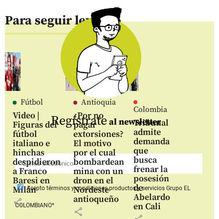
Para seguir leyendo
Fútbol
Antioquia
Colombia
Video |
¿Por no
Regístrate
al newsletter
Tribunal
Figuras del
pagar
admite
fútbol
extorsiones?
demanda
italiano e
El motivo
que
hinchas
por el cual
busca
despidieron
bombardean
frenar la
a Franco
mina con un
posesión
Baresi en
dron en el
de
Milán
Nordeste
Acepto
términos y condiciones productos y servicios
Grupo EL
Abelardo
antioqueño
share
en Cali
COLOMBIANO*
share
share