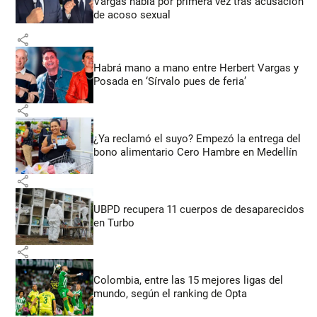
Vargas habla por primera vez tras acusación
de acoso sexual
share
Habrá mano a mano entre Herbert Vargas y
Posada en ‘Sírvalo pues de feria’
share
¿Ya reclamó el suyo? Empezó la entrega del
bono alimentario Cero Hambre en Medellín
share
UBPD recupera 11 cuerpos de desaparecidos
en Turbo
share
Colombia, entre las 15 mejores ligas del
mundo, según el ranking de Opta