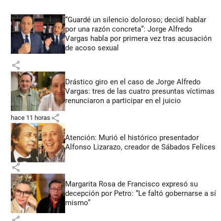
“Guardé un silencio doloroso; decidí hablar
por una razón concreta”: Jorge Alfredo
Vargas habla por primera vez tras acusación
de acoso sexual
share
Drástico giro en el caso de Jorge Alfredo
Vargas: tres de las cuatro presuntas víctimas
renunciaron a participar en el juicio
share
hace 11 horas
Atención: Murió el histórico presentador
Alfonso Lizarazo, creador de Sábados Felices
share
Margarita Rosa de Francisco expresó su
decepción por Petro: “Le faltó gobernarse a sí
mismo”
share