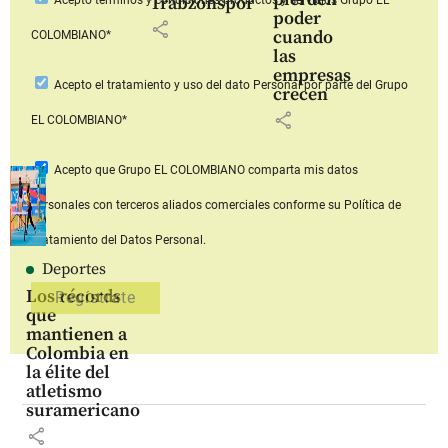
Trabzonspor
poder
share
cuando
COLOMBIANO*
las
empresas
Acepto
el tratamiento y uso del dato Personal
por parte del Grupo
crecen
share
EL COLOMBIANO*
Acepto que Grupo EL COLOMBIANO
comparta mis datos
personales con terceros aliados comerciales
conforme su Política de
Tratamiento del Datos Personal.
Deportes
Los récords
que
mantienen a
Colombia en
la élite del
atletismo
suramericano
share