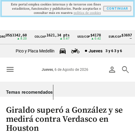
Este portal emplea cookies internas y de terceros con fines
estadísticos, funcionales y publicitarios. Puede aceptarlas o
CONTINUAR
consultar más en nuestra
politica de cookies
US$3342,60
1621,34 pts
$4178
$3697
RO
COLCAP
USD/COP
EUR/COP
Cintillo
▲ 8.20
▲ 0.67
▲ 0.42
—
de
Pico y Placa Medellín
Jueves
3 y 6
3 y 6
indicadores
económicos
menu
person
search
Jueves
, 6 de Agosto de 2026
Colombia
Temas recomendados
Giraldo superó a González y se
medirá contra Verdasco en
Houston