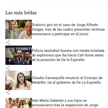
Las más leídas
Drástico giro en el caso de Jorge Alfredo
Vargas: tres de las cuatro presuntas víctimas
renunciaron a participar en el juicio
share
Policía neutralizó buseta con media tonelada
de explosivos que iba hacia Cali horas antes
de la posesión de De la Espriella
share
Claudia Carrasquilla renunció al Concejo de
Medellín: irá al gobierno de De La Espriella
share
Inés María Zabaraín y sus hijos se
pronunciaron tras la reaparición de Jorge