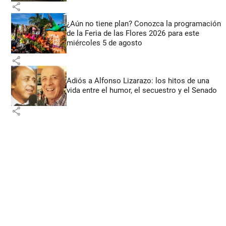
share
¿Aún no tiene plan? Conozca la programación
de la Feria de las Flores 2026 para este
miércoles 5 de agosto
share
Adiós a Alfonso Lizarazo: los hitos de una
vida entre el humor, el secuestro y el Senado
share