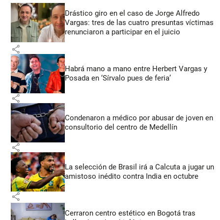
Drástico giro en el caso de Jorge Alfredo
Vargas: tres de las cuatro presuntas víctimas
renunciaron a participar en el juicio
share
Habrá mano a mano entre Herbert Vargas y
Posada en ‘Sírvalo pues de feria’
share
Condenaron a médico por abusar de joven en
consultorio del centro de Medellín
share
La selección de Brasil irá a Calcuta a jugar un
amistoso inédito contra India en octubre
share
Cerraron centro estético en Bogotá tras