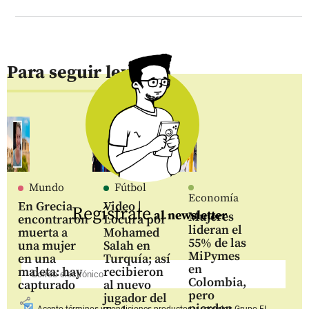
Para seguir leyendo
Mundo
Fútbol
Economía
En Grecia
Video |
Regístrate
al newsletter
Mujeres
encontraron
Locura por
lideran el
muerta a
Mohamed
55% de las
una mujer
Salah en
MiPymes
en una
Turquía; así
en
maleta: hay
recibieron
Colombia,
capturado
al nuevo
pero
jugador del
share
pierden
Acepto
términos y condiciones productos y servicios
Grupo EL