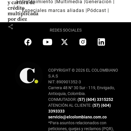
Entretenimiento
Multimedia
Generación
y cartera de
crédito
Especiales marcas aliadas
Pódcast
multiplicada
por diez
share
REDES SOCIALES
COPYRIGHT © 2026 EL COLOMBIANO
S.A.S
NIT: 890901352-3
Carrera 48 N° 30 Sur - 119, Envigado,
Antioquia, Colombia.
CONMUTADOR:
(57) (604) 3315252
ATENCIÓN AL CLIENTE:
(57) (604)
3393333
servicio@elcolombiano.com.co
*Para asuntos relacionados con
peticiones, quejas y reclamos (PQR),