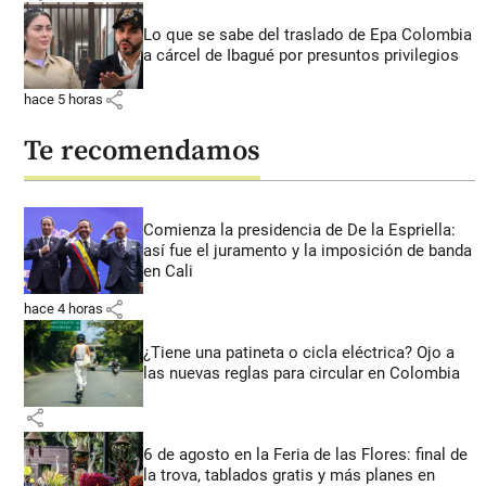
Lo que se sabe del traslado de Epa Colombia
a cárcel de Ibagué por presuntos privilegios
share
hace 5 horas
Te recomendamos
Comienza la presidencia de De la Espriella:
así fue el juramento y la imposición de banda
en Cali
share
hace 4 horas
¿Tiene una patineta o cicla eléctrica? Ojo a
las nuevas reglas para circular en Colombia
share
6 de agosto en la Feria de las Flores: final de
la trova, tablados gratis y más planes en