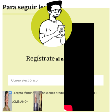
Para seguir leyendo
Regístrate
al newsletter
Acepto
términos y condiciones productos y servicios
Grupo EL
COLOMBIANO*