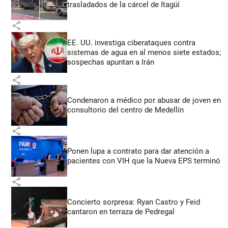
trasladados de la cárcel de Itagüí
share
EE. UU. investiga ciberataques contra
sistemas de agua en al menos siete estados;
sospechas apuntan a Irán
share
Condenaron a médico por abusar de joven en
consultorio del centro de Medellín
share
Ponen lupa a contrato para dar atención a
pacientes con VIH que la Nueva EPS terminó
share
Concierto sorpresa: Ryan Castro y Feid
cantaron en terraza de Pedregal