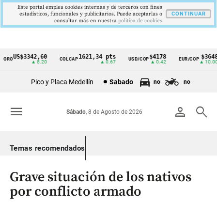
Este portal emplea cookies internas y de terceros con fines
estadísticos, funcionales y publicitarios. Puede aceptarlas o
CONTINUAR
consultar más en nuestra
politica de cookies
US$3342,60
1621,34 pts
$4178
$3648
RO
COLCAP
USD/COP
EUR/COP
Cintillo
▲ 8.20
▲ 0.67
▲ 0.42
▲ 10.00
de
Pico y Placa Medellín
Sabado
no
no
indicadores
económicos
menu
person
search
Sábado
, 8 de Agosto de 2026
Colombia
Temas recomendados
Grave situación de los nativos
por conflicto armado